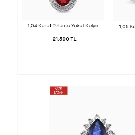
1,04 Karat Pırlanta Yakut Kolye
1,05 K
21.390 TL
ÇOK
SATAN