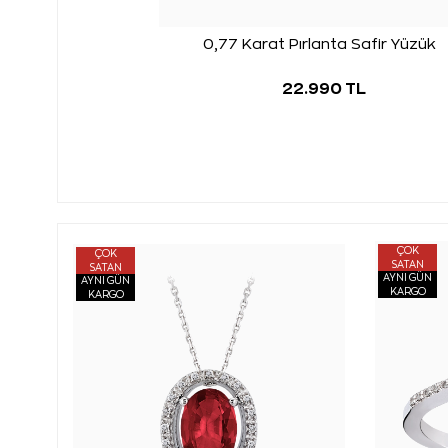
0,77 Karat Pırlanta Safir Yüzük
22.990 TL
ÇOK
ÇOK
SATAN
SATAN
AYNI GÜN
AYNI GÜN
KARGO
KARGO