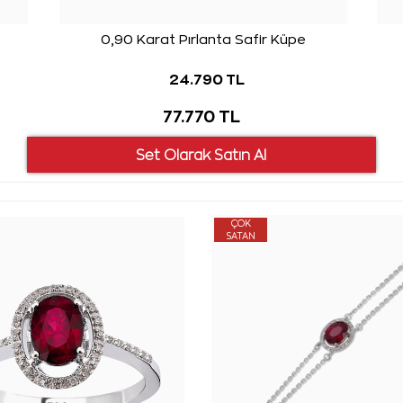
0,90 Karat Pırlanta Safir Küpe
24.790 TL
77.770 TL
ÇOK
SATAN