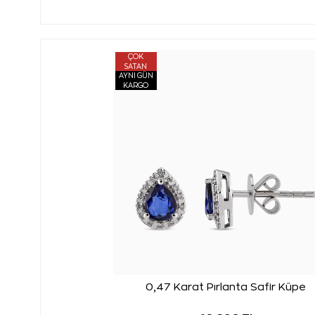
ÇOK
SATAN
AYNI GÜN
KARGO
0,47 Karat Pırlanta Safir Küpe