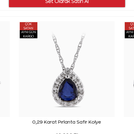
ÇOK
Ç
SATAN
SA
AYNI GÜN
AYNI
KARGO
KA
0,29 Karat Pırlanta Safir Kolye