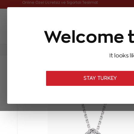
Online Özel Ücretsiz ve Sigortalı Teslimat
Welcome t
FIRSATLAR
Aynı Gün Kargo
Çok Satanlar
Baget Pırlantalar
Pırlanta Yüzükler
Pırlanta K
It looks l
STAY TURKEY
ÇOK
SATAN