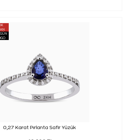
OK
TAN
 GÜN
RGO
0,27 Karat Pırlanta Safir Yüzük