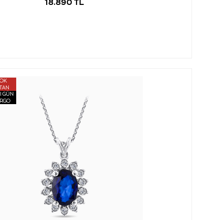
18.890 TL
OK
TAN
I GÜN
RGO