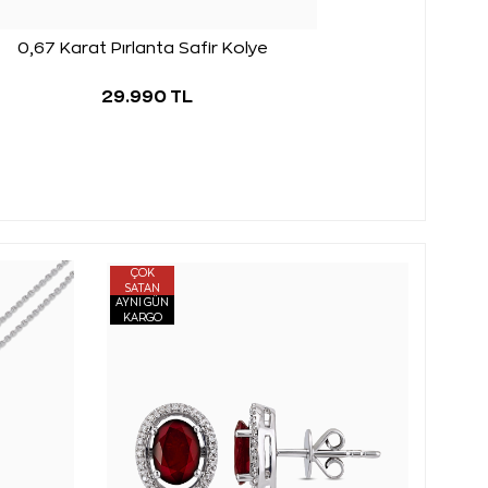
0,67 Karat Pırlanta Safir Kolye
29.990 TL
ÇOK
SATAN
AYNI GÜN
KARGO