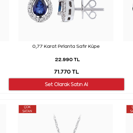
0,77 Karat Pırlanta Safir Küpe
22.990 TL
71.770 TL
ÇOK
SATAN
S