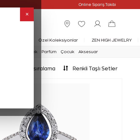
Online Özel
Online Sipariş Takibi
×
rlanta Yüzük
Özel Koleksiyonlar
ZEN HIGH JEWELRY
mark
Saat
Erkek
Parfüm
Çocuk
Aksesuar
Akıllı sıralama
Renkli Taşlı Setler
OK
TAN