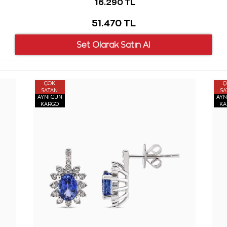
16.290 TL
51.470 TL
ÇOK
Ç
SATAN
SA
AYNI GÜN
AYN
KARGO
KA