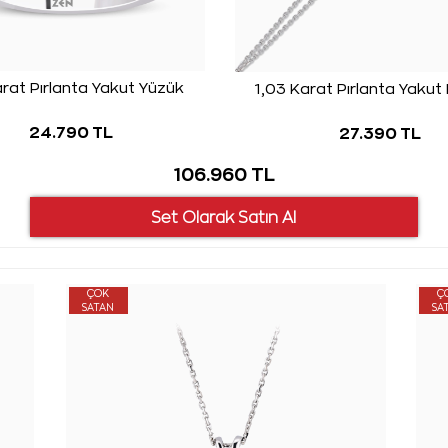
arat Pırlanta Yakut Yüzük
1,03 Karat Pırlanta Yakut B
24.790 TL
27.390 TL
106.960 TL
ÇOK
Ç
SATAN
SA