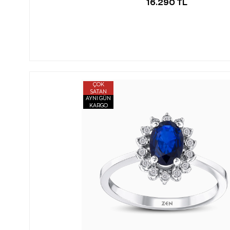
16.290 TL
ÇOK
SATAN
AYNI GÜN
KARGO