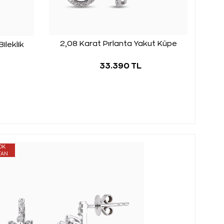
2,08 Karat Pırlanta Yakut Küpe
ileklik
33.390 TL
OK
TAN