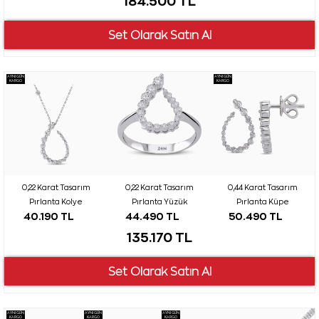
184.500 TL
AYNI GÜN
AYNI GÜN
KARGO
KARGO
0,22 Karat Tasarım
0,22 Karat Tasarım
0,44 Karat Tasarım
Pırlanta Kolye
Pırlanta Yüzük
Pırlanta Küpe
40.190 TL
44.490 TL
50.490 TL
135.170 TL
AYNI GÜN
AYNI GÜN
AYNI GÜN
KARGO
KARGO
KARGO