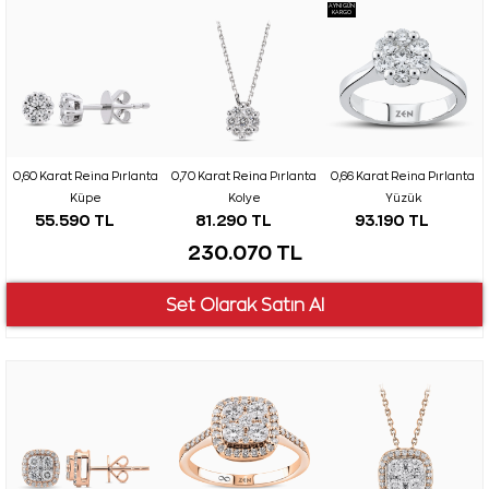
AYNI GÜN
KARGO
0,60 Karat Reina Pırlanta
0,70 Karat Reina Pırlanta
0,66 Karat Reina Pırlanta
Küpe
Kolye
Yüzük
55.590 TL
81.290 TL
93.190 TL
230.070 TL