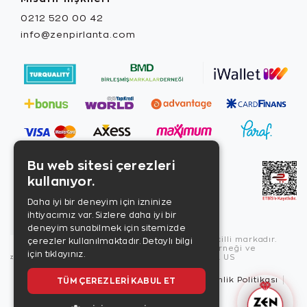
0212 520 00 42
info@zenpirlanta.com
Bu web sitesi çerezleri
kullanıyor.
Daha iyi bir deneyim için izninize
ihtiyacımız var. Sizlere daha iyi bir
deneyim sunabilmek için sitemizde
Copyright © 2026, Zen Diamond tescilli markadır.
çerezler kullanılmaktadır.
Detaylı bilgi
Zen Diamond Birleşmiş Markalar Derneği ve
için tıklayınız.
Turquality Destek Programı üyesidir. US
Kullanım Şartları
TÜM ÇEREZLERI KABUL ET
Gizlilik İlkeleri
Güvenlik Politikası
Çerez Politikası