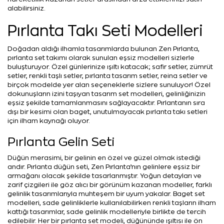
alabilirsiniz.
Pırlanta Takı Seti Modelleri
Doğadan aldığı ilhamla tasarımlarda bulunan Zen Pırlanta,
pırlanta set takımı olarak sunulan eşsiz modelleri sizlerle
buluşturuyor. Özel günlerinize ışıltı katacak; safir setler, zümrüt
setler, renkli taşlı setler, pırlanta tasarım setler, reina setler ve
birçok modelde yer alan seçeneklerle sizlere sunuluyor! Özel
dokunuşların izini taşıyan tasarım set modelleri, gelinliğinizin
eşsiz şekilde tamamlanmasını sağlayacaktır. Pırlantanın sıra
dışı bir kesimi olan baget, unutulmayacak pırlanta takı setleri
için ilham kaynağı oluyor.
Pırlanta Gelin Seti
Düğün merasimi, bir gelinin en özel ve güzel olmak istediği
andır. Pırlanta düğün seti, Zen Pırlanta’nın gelinlere eşsiz bir
armağanı olacak şekilde tasarlanmıştır. Yoğun detayları ve
zarif çizgileri ile göz alıcı bir görünüm kazanan modeller, farklı
gelinlik tasarımlarıyla muhteşem bir uyum yakalar. Baget set
modelleri, sade gelinliklerle kullanılabilirken renkli taşların ilham
kattığı tasarımlar, sade gelinlik modelleriyle birlikte de tercih
edilebilir. Her bir pırlanta set modeli, düğününde ışıltısı ile ön