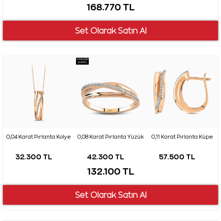
168.770 TL
AYNI GÜN
KARGO
0,04 Karat Pırlanta Kolye
0,08 Karat Pırlanta Yüzük
0,11 Karat Pırlanta Küpe
32.300 TL
42.300 TL
57.500 TL
132.100 TL