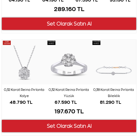
289.160 TL
ÇOK
AYNI GÜN
AYNI GÜN
SATAN
KARGO
KARGO
0,32 Karat Reina Pırlanta
0,32 Karat Reina Pırlanta
0,38 Karat Reina Pırlanta
Kolye
Yüzük
Bileklik
48.790 TL
67.590 TL
81.290 TL
197.670 TL