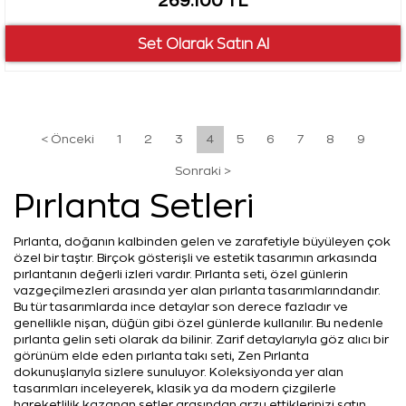
269.100 TL
< Önceki
1
2
3
4
5
6
7
8
9
Sonraki >
Pırlanta Setleri
Pırlanta, doğanın kalbinden gelen ve zarafetiyle büyüleyen çok
özel bir taştır. Birçok gösterişli ve estetik tasarımın arkasında
pırlantanın değerli izleri vardır. Pırlanta seti, özel günlerin
vazgeçilmezleri arasında yer alan pırlanta tasarımlarındandır.
Bu tür tasarımlarda ince detaylar son derece fazladır ve
genellikle nişan, düğün gibi özel günlerde kullanılır. Bu nedenle
pırlanta gelin seti olarak da bilinir. Zarif detaylarıyla göz alıcı bir
görünüm elde eden pırlanta takı seti, Zen Pırlanta
dokunuşlarıyla sizlere sunuluyor. Koleksiyonda yer alan
tasarımları inceleyerek, klasik ya da modern çizgilerle
hareketlilik kazanan setler arasından arzu ettiklerinizi satın