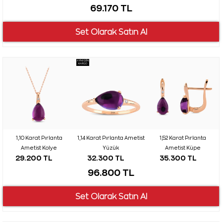
69.170 TL
AYNI GÜN
KARGO
1,10 Karat Pırlanta
1,14 Karat Pırlanta Ametist
1,52 Karat Pırlanta
Ametist Kolye
Yüzük
Ametist Küpe
29.200 TL
32.300 TL
35.300 TL
96.800 TL