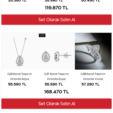
33.390 TL
35.990 TL
50.490 TL
119.870 TL
AYNI GÜN
KARGO
0,29 Karat Tasarım
0,37 Karat Tasarım
0,38 Karat Tasarım
Pırlanta Kolye
Pırlanta Küpe
Pırlanta Yüzük
55.590 TL
55.590 TL
57.290 TL
168.470 TL