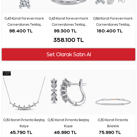
0,43 Karat Forevermark
0,43 Karat Forevermark
0,84 Karat Forevermark
Cornerstones Tektaş
Cornerstones Tektaş
Cornerstones Tektaş
98.400 TL
99.300 TL
160.400 TL
Pırlanta Kolye
Pırlanta Yüzük
Pırlanta Küpe
358.100 TL
AYNI GÜN
KARGO
0,30 Karat Pırlanta Beştaş
0,30 Karat Pırlanta Beştaş
0,30 Karat Pırlanta
Kolye
Küpe
Bileklik
45.790 TL
46.990 TL
75.990 TL