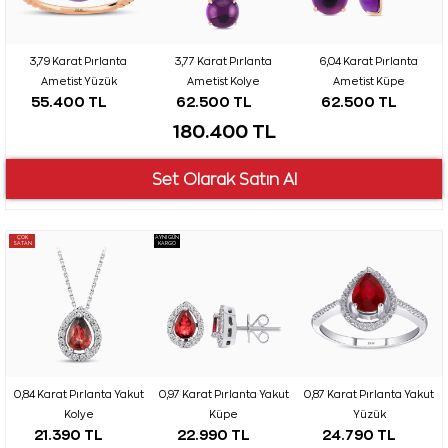
3,79 Karat Pırlanta
3,77 Karat Pırlanta
6,04 Karat Pırlanta
Ametist Yüzük
Ametist Kolye
Ametist Küpe
55.400 TL
62.500 TL
62.500 TL
180.400 TL
ÇOK
AYNI GÜN
SATAN
KARGO
0,84 Karat Pırlanta Yakut
0,97 Karat Pırlanta Yakut
0,87 Karat Pırlanta Yakut
Kolye
Küpe
Yüzük
21.390 TL
22.990 TL
24.790 TL