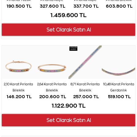
190.500 TL
327.600 TL
337.700 TL
603.800 TL
1.459.600 TL
AYNI GÜN
KARGO
2,10 Karat Pırlanta
2,64 Karat Pırlanta
8,71 Karat Pırlanta
10,48 Karat Pırlanta
Bileklik
Bileklik
Bileklik
Gerdanlık
146.200 TL
200.600 TL
257.000 TL
519.100 TL
1.122.900 TL