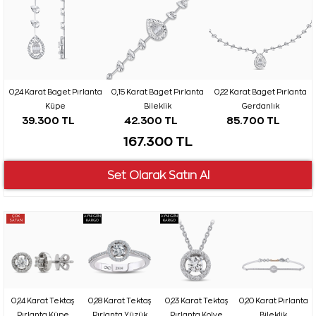
0,24 Karat Baget Pırlanta
0,15 Karat Baget Pırlanta
0,22 Karat Baget Pırlanta
Küpe
Bileklik
Gerdanlık
39.300 TL
42.300 TL
85.700 TL
167.300 TL
ÇOK
AYNI GÜN
AYNI GÜN
SATAN
KARGO
KARGO
0,24 Karat Tektaş
0,28 Karat Tektaş
0,23 Karat Tektaş
0,20 Karat Pırlanta
Pırlanta Küpe
Pırlanta Yüzük
Pırlanta Kolye
Bileklik