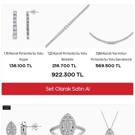
1,16 Karat Pırlanta Su Yolu
1,22 Karat Pırlanta Su Yolu
3,84 Karat Yarımtur
Küpe
Bileklik
Pırlanta Su Yolu Gerdanlık
136.100 TL
216.700 TL
569.500 TL
922.300 TL
AYNI GÜN
KARGO