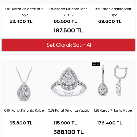
0,81 Karat Pırlanta Safir
0,92 Karat Pırlanta Safir
1,58 Karat Pırlanta Safir
Kolye
Yüzük
Küpe
52.400 TL
65.500 TL
69.600 TL
187.500 TL
AYNI GÜN
KARGO
0,67 Karat Pırlanta Kolye
0,89 Karat Pırlanta Yüzük
1,28 Karat Pırlanta Küpe
95.800 TL
115.900 TL
176.400 TL
388.100 TL