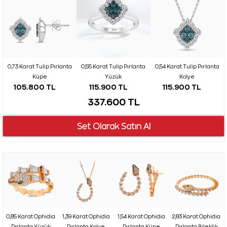
0,73 Karat Tulip Pırlanta
0,55 Karat Tulip Pırlanta
0,54 Karat Tulip Pırlanta
Küpe
Yüzük
Kolye
105.800 TL
115.900 TL
115.900 TL
337.600 TL
0,85 Karat Ophidia
1,39 Karat Ophidia
1,54 Karat Ophidia
2,83 Karat Ophidia
Pırlanta Yüzük
Pırlanta Kolye
Pırlanta Küpe
Pırlanta Bileklik