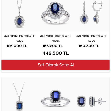
2,23 Karat Pırlanta Safir
2,54 Karat Pırlanta Safir
3,26 Karat Pırlanta Safir
Kolye
Yüzük
Küpe
126.000 TL
156.200 TL
160.300 TL
442.500 TL