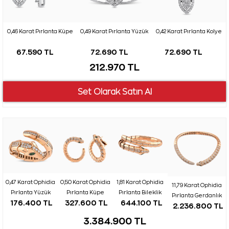
0,46 Karat Pırlanta Küpe
0,49 Karat Pırlanta Yüzük
0,42 Karat Pırlanta Kolye
67.590 TL
72.690 TL
72.690 TL
212.970 TL
0,47 Karat Ophidia
0,50 Karat Ophidia
1,81 Karat Ophidia
11,79 Karat Ophidia
Pırlanta Yüzük
Pırlanta Küpe
Pırlanta Bileklik
Pırlanta Gerdanlık
176.400 TL
327.600 TL
644.100 TL
2.236.800 TL
3.384.900 TL