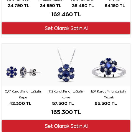
24.790 TL
34.990 TL
38.490 TL
64.190 TL
162.460 TL
0,77 Karat Pırlanta Safir
1,12 Karat Pırlanta Safir
1,07 Karat Pırlanta Safir
Küpe
Kolye
Yüzük
42.300 TL
57.500 TL
65.500 TL
165.300 TL