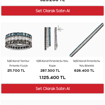
5,60 Karat Tamtur
5,55 Karat Pırlanta Su Yolu
14,50 Karat Pırlanta Su
Pırlanta Yüzük
Küpe
Yolu Bileklik
211.700 TL
287.300 TL
626.400 TL
1.125.400 TL