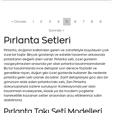
< Önceki
1
2
3
4
5
6
7
8
9
Sonraki >
Pırlanta Setleri
Pırlanta, doğanın kalbinden gelen ve zarafetiyle büyüleyen çok
özel bir taştır. Birçok gösterişli ve estetik tasarımın arkasında
pırlantanın değerli izleri vardır. Pırlanta seti, özel günlerin
vazgeçilmezleri arasında yer alan pırlanta tasarımlarındandır.
Bu tür tasarımlarda ince detaylar son derece fazladır ve
genellikle nişan, düğün gibi özel günlerde kullanılır. Bu nedenle
pırlanta gelin seti olarak da bilinir. Zarif detaylarıyla göz alıcı bir
görünüm elde eden pırlanta takı seti, Zen Pırlanta
dokunuşlarıyla sizlere sunuluyor. Koleksiyonda yer alan
tasarımları inceleyerek, klasik ya da modern çizgilerle
hareketlilik kazanan setler arasından arzu ettiklerinizi satın
alabilirsiniz.
Pırlanta Takı Seti Modelleri