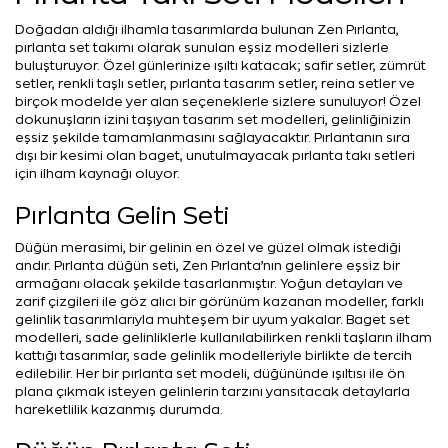
Doğadan aldığı ilhamla tasarımlarda bulunan Zen Pırlanta,
pırlanta set takımı olarak sunulan eşsiz modelleri sizlerle
buluşturuyor. Özel günlerinize ışıltı katacak; safir setler, zümrüt
setler, renkli taşlı setler, pırlanta tasarım setler, reina setler ve
birçok modelde yer alan seçeneklerle sizlere sunuluyor! Özel
dokunuşların izini taşıyan tasarım set modelleri, gelinliğinizin
eşsiz şekilde tamamlanmasını sağlayacaktır. Pırlantanın sıra
dışı bir kesimi olan baget, unutulmayacak pırlanta takı setleri
için ilham kaynağı oluyor.
Pırlanta Gelin Seti
Düğün merasimi, bir gelinin en özel ve güzel olmak istediği
andır. Pırlanta düğün seti, Zen Pırlanta’nın gelinlere eşsiz bir
armağanı olacak şekilde tasarlanmıştır. Yoğun detayları ve
zarif çizgileri ile göz alıcı bir görünüm kazanan modeller, farklı
gelinlik tasarımlarıyla muhteşem bir uyum yakalar. Baget set
modelleri, sade gelinliklerle kullanılabilirken renkli taşların ilham
kattığı tasarımlar, sade gelinlik modelleriyle birlikte de tercih
edilebilir. Her bir pırlanta set modeli, düğününde ışıltısı ile ön
plana çıkmak isteyen gelinlerin tarzını yansıtacak detaylarla
hareketlilik kazanmış durumda.