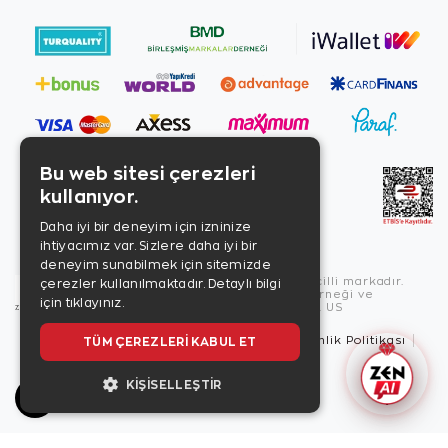
Bu web sitesi çerezleri
kullanıyor.
Daha iyi bir deneyim için izninize
ihtiyacımız var. Sizlere daha iyi bir
deneyim sunabilmek için sitemizde
Copyright © 2026, Zen Diamond tescilli markadır.
çerezler kullanılmaktadır.
Detaylı bilgi
Zen Diamond Birleşmiş Markalar Derneği ve
için tıklayınız.
Turquality Destek Programı üyesidir. US
TÜM ÇEREZLERI KABUL ET
Kullanım Şartları
Gizlilik İlkeleri
Güvenlik Politikası
Çerez Politikası
KIŞISELLEŞTIR