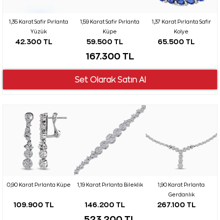
1,35 Karat Safir Pırlanta
1,59 Karat Safir Pırlanta
1,37 Karat Pırlanta Safir
Yüzük
Küpe
Kolye
42.300 TL
59.500 TL
65.500 TL
167.300 TL
0,90 Karat Pırlanta Küpe
1,19 Karat Pırlanta Bileklik
1,90 Karat Pırlanta
Gerdanlık
109.900 TL
146.200 TL
267.100 TL
523.200 TL