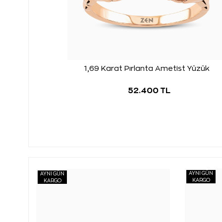
1,69 Karat Pırlanta Ametist Yüzük
52.400 TL
AYNI GÜN
AYNI GÜN
KARGO
KARGO