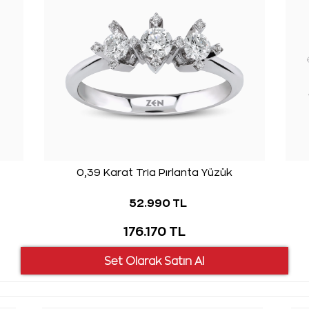
0,39 Karat Tria Pırlanta Yüzük
52.990 TL
176.170 TL