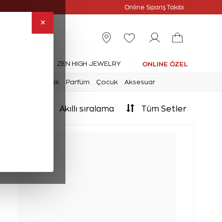
Online Özel
Online Sipariş Takibi
×
leksiyonlar
ZEN HIGH JEWELRY
ONLINE ÖZEL
mark
Saat
Erkek
Parfüm
Çocuk
Aksesuar
Akıllı sıralama
Tüm Setler