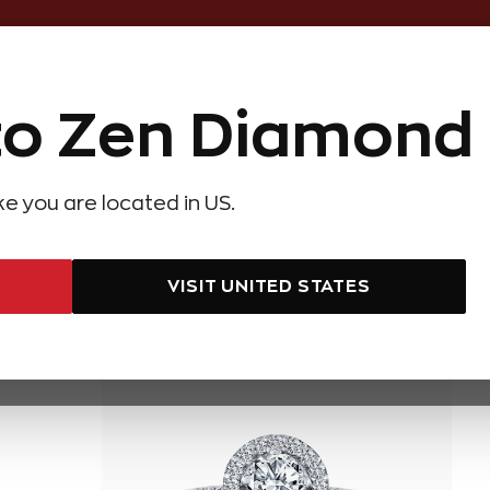
Online Özel 14 Gün Kayıpsız İade
o Zen Diamond
Hediye Önerileri
Evlilik Teklifi
Setler
Özel Ko
olyeler
Pırlanta Küpeler
Pırlanta Bileklikler
Zen Alyans
Forever
ike you are located in US.
VISIT UNITED STATES