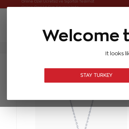
Online Özel Ücretsiz ve Sigortalı Teslimat
Welcome t
FIRSATLAR
Aynı Gün Kargo
Çok Satanlar
Baget Pırlantalar
Pırlanta Yüzükler
Pırlanta K
It looks l
STAY TURKEY