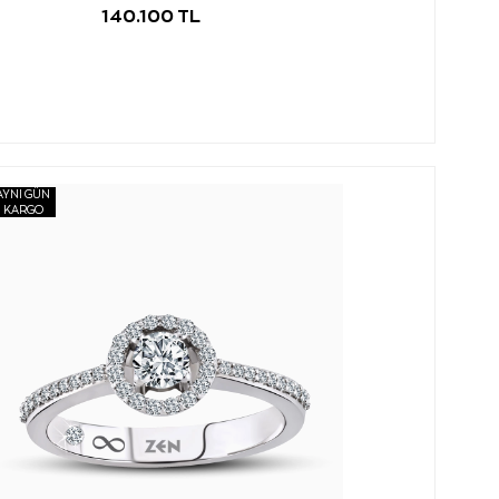
140.100 TL
AYNI GÜN
KARGO