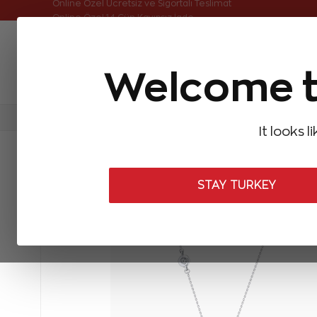
Online Özel Ücretsiz ve Sigortalı Teslimat
Welcome t
FIRSATLAR
Aynı Gün Kargo
Çok Satanlar
Baget Pırlantalar
Pırlanta Yüzükler
Pırlanta K
It looks l
STAY TURKEY