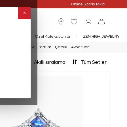
Online Özel
Online Sipariş Takibi
×
rlanta Yüzük
Özel Koleksiyonlar
ZEN HIGH JEWELRY
mark
Saat
Erkek
Parfüm
Çocuk
Aksesuar
Akıllı sıralama
Tüm Setler