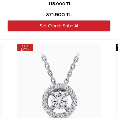
115.900 TL
371.900 TL
ÇOK
SATAN