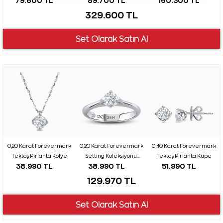
79.600 TL
89.700 TL
160.300 TL
329.600 TL
0,20 Karat Forevermark
0,20 Karat Forevermark
0,40 Karat Forevermark
Tektaş Pırlanta Kolye
Setting Koleksiyonu
Tektaş Pırlanta Küpe
38.990 TL
38.990 TL
51.990 TL
Tektaş Pırlanta Yüzük
129.970 TL