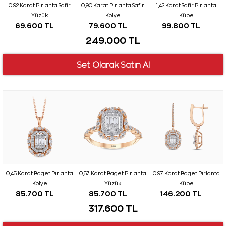
0,92 Karat Pırlanta Safir
0,90 Karat Pırlanta Safir
1,42 Karat Safir Pırlanta
Yüzük
Kolye
Küpe
69.600 TL
79.600 TL
99.800 TL
249.000 TL
0,45 Karat Baget Pırlanta
0,57 Karat Baget Pırlanta
0,97 Karat Baget Pırlanta
Kolye
Yüzük
Küpe
85.700 TL
85.700 TL
146.200 TL
317.600 TL