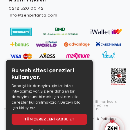
0212 520 00 42
info@zenpirlanta.com
Bu web sitesi çerezleri
kullanıyor.
Daha iyi bir deneyim için izninize
ihtiyacımız var. Sizlere daha iyi bir
deneyim sunabilmek için sitemizde
Copyright © 2026, Zen Diamond tescilli markadır.
çerezler kullanılmaktadır.
Detaylı bilgi
Zen Diamond Birleşmiş Markalar Derneği ve
için tıklayınız.
Turquality Destek Programı üyesidir. US
TÜM ÇEREZLERI KABUL ET
Kullanım Şartları
Gizlilik İlkeleri
Güvenlik Politikası
Çerez Politikası