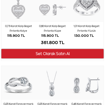
0,73 Karat Kalp Baget
0,82 Karat Kalp Baget
1,01 Karat Kalp Baget
Pırlanta Kolye
Pırlanta Küpe
Pırlanta Yüzük
115.900 TL
115.900 TL
130.000 TL
361.800 TL
0,23 Karat Forevermark
0,23 Karat Forevermark
0,46 Karat Forevermark