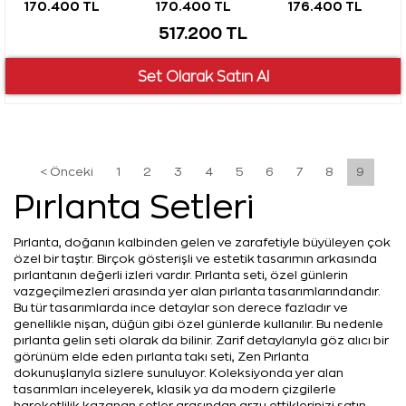
170.400 TL
170.400 TL
176.400 TL
517.200 TL
< Önceki
1
2
3
4
5
6
7
8
9
Pırlanta Setleri
Pırlanta, doğanın kalbinden gelen ve zarafetiyle büyüleyen çok
özel bir taştır. Birçok gösterişli ve estetik tasarımın arkasında
pırlantanın değerli izleri vardır. Pırlanta seti, özel günlerin
vazgeçilmezleri arasında yer alan pırlanta tasarımlarındandır.
Bu tür tasarımlarda ince detaylar son derece fazladır ve
genellikle nişan, düğün gibi özel günlerde kullanılır. Bu nedenle
pırlanta gelin seti olarak da bilinir. Zarif detaylarıyla göz alıcı bir
görünüm elde eden pırlanta takı seti, Zen Pırlanta
dokunuşlarıyla sizlere sunuluyor. Koleksiyonda yer alan
tasarımları inceleyerek, klasik ya da modern çizgilerle
hareketlilik kazanan setler arasından arzu ettiklerinizi satın