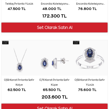
Tektaş Pırlanta Yüzük
Encordia Koleksiyonu
Encordia Koleksiyonu
47.500 TL
48.000 TL
76.800 TL
Tektaş Pırlanta Kolye
Tektaş Pırlanta Küpe
172.300 TL
AYNI GÜN
AYNI GÜN
KARGO
KARGO
0,59 Karat Pırlanta Safir
0,76 Karat Pırlanta Safir
0,59 Karat Pırlanta Safir
Kolye
Küpe
Yüzük
62.500 TL
65.500 TL
75.600 TL
203.600 TL