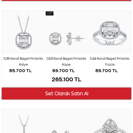
AYNI GÜN
KARGO
0,35 Karat Baget Pırlanta
0,53 Karat Baget Pırlanta
0,44 Karat Baget Pırlanta
Kolye
Küpe
Yüzük
85.700 TL
89.700 TL
89.700 TL
265.100 TL