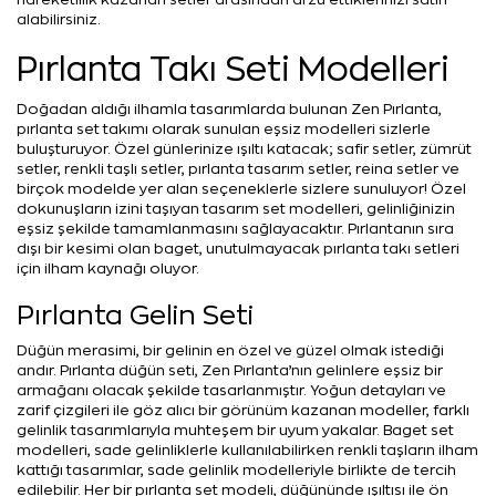
alabilirsiniz.
Pırlanta Takı Seti Modelleri
Doğadan aldığı ilhamla tasarımlarda bulunan Zen Pırlanta,
pırlanta set takımı olarak sunulan eşsiz modelleri sizlerle
buluşturuyor. Özel günlerinize ışıltı katacak; safir setler, zümrüt
setler, renkli taşlı setler, pırlanta tasarım setler, reina setler ve
birçok modelde yer alan seçeneklerle sizlere sunuluyor! Özel
dokunuşların izini taşıyan tasarım set modelleri, gelinliğinizin
eşsiz şekilde tamamlanmasını sağlayacaktır. Pırlantanın sıra
dışı bir kesimi olan baget, unutulmayacak pırlanta takı setleri
için ilham kaynağı oluyor.
Pırlanta Gelin Seti
Düğün merasimi, bir gelinin en özel ve güzel olmak istediği
andır. Pırlanta düğün seti, Zen Pırlanta’nın gelinlere eşsiz bir
armağanı olacak şekilde tasarlanmıştır. Yoğun detayları ve
zarif çizgileri ile göz alıcı bir görünüm kazanan modeller, farklı
gelinlik tasarımlarıyla muhteşem bir uyum yakalar. Baget set
modelleri, sade gelinliklerle kullanılabilirken renkli taşların ilham
kattığı tasarımlar, sade gelinlik modelleriyle birlikte de tercih
edilebilir. Her bir pırlanta set modeli, düğününde ışıltısı ile ön