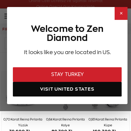
Online Özel Ücretsiz ve Sigortalı Teslimat
×
Welcome to Zen
FIRSATLAR
Aynı Gün Kargo
Çok Satanlar
Hediye Önerileri
Diamond
It looks like you are located in US.
Akıllı sıralama
Tüm Setler
STAY TURKEY
VISIT UNITED STATES
0,70 Karat Reina Pırlanta
0,64 Karat Reina Pırlanta
0,93 Karat Reina Pırlanta
Yüzük
Kolye
Küpe