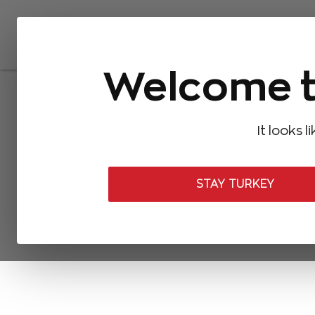
Welcome t
It looks l
STAY TURKEY