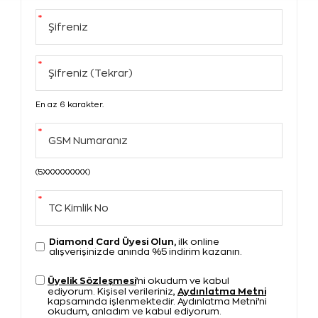
*
Şifreniz
*
Şifreniz (Tekrar)
En az 6 karakter.
*
GSM Numaranız
(5XXXXXXXXX)
*
TC Kimlik No
Diamond Card Üyesi Olun,
ilk online
alışverişinizde anında %5 indirim kazanın.
Üyelik Sözleşmesi
’ni okudum ve kabul
Aydınlatma Metni
ediyorum. Kişisel verileriniz,
kapsamında işlenmektedir. Aydınlatma Metni’ni
okudum, anladım ve kabul ediyorum.