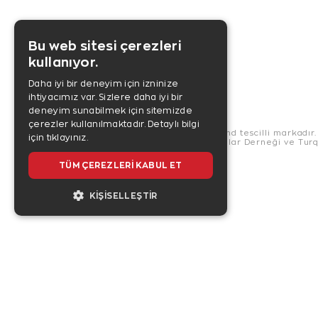
Bu web sitesi çerezleri
kullanıyor.
Daha iyi bir deneyim için izninize
ihtiyacımız var. Sizlere daha iyi bir
deneyim sunabilmek için sitemizde
çerezler kullanılmaktadır.
Detaylı bilgi
Copyright © 2026, Zen Diamond tescilli markadır.
için tıklayınız.
Zen Diamond Birleşmiş Markalar Derneği ve Turqu
US
TÜM ÇEREZLERI KABUL ET
KIŞISELLEŞTIR