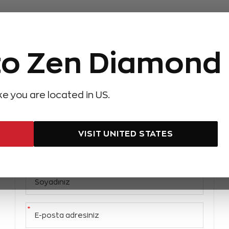
o Zen Diamond
Giriş yap
ike you are located in US.
Üye ol
VISIT UNITED STATES
*
Adınız
*
Soyadınız
*
E-posta adresiniz