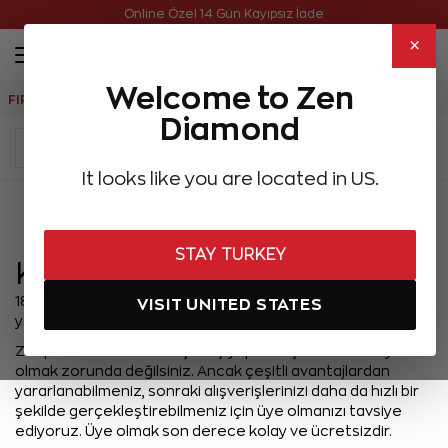
Online Özel 14 Gün Kayıpsız İade
×
Welcome to Zen
FIRSATLAR
Aynı Gün Kargo
Çok Satanlar
Hediye Önerileri
Diamond
It looks like you are located in US.
Menü
STAY TURKEY
Kullanım Şartları
18 yaşından küçük kişiler Zenpirlanta.com’dan alışveriş
VISIT UNITED STATES
yapamazlar.
Zenpirlanta.com’dan alışveriş yapmak için sisteme üye
olmak zorunda değilsiniz. Ancak çeşitli avantajlardan
yararlanabilmeniz, sonraki alışverişlerinizi daha da hızlı bir
şekilde gerçekleştirebilmeniz için üye olmanızı tavsiye
ediyoruz. Üye olmak son derece kolay ve ücretsizdir.