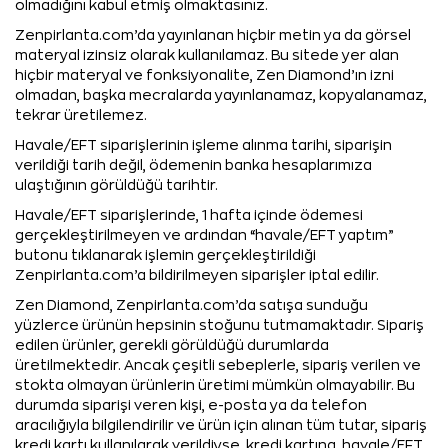
olmadığını kabul etmiş olmaktasınız.
Zenpirlanta.com’da yayınlanan hiçbir metin ya da görsel
materyal izinsiz olarak kullanılamaz. Bu sitede yer alan
hiçbir materyal ve fonksiyonalite, Zen Diamond’ın izni
olmadan, başka mecralarda yayınlanamaz, kopyalanamaz,
tekrar üretilemez.
Havale/EFT siparişlerinin işleme alınma tarihi, siparişin
verildiği tarih değil, ödemenin banka hesaplarımıza
ulaştığının görüldüğü tarihtir.
Havale/EFT siparişlerinde, 1 hafta içinde ödemesi
gerçekleştirilmeyen ve ardından “havale/EFT yaptım”
butonu tıklanarak işlemin gerçekleştirildiği
Zenpirlanta.com’a bildirilmeyen siparişler iptal edilir.
Zen Diamond, Zenpirlanta.com’da satışa sunduğu
yüzlerce ürünün hepsinin stoğunu tutmamaktadır. Sipariş
edilen ürünler, gerekli görüldüğü durumlarda
üretilmektedir. Ancak çeşitli sebeplerle, sipariş verilen ve
stokta olmayan ürünlerin üretimi mümkün olmayabilir. Bu
durumda siparişi veren kişi, e-posta ya da telefon
aracılığıyla bilgilendirilir ve ürün için alınan tüm tutar, sipariş
kredi kartı kullanılarak verildiyse, kredi kartına, havale/EFT