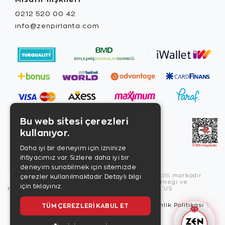
0212 520 00 42
info@zenpirlanta.com
Bu web sitesi çerezleri
kullanıyor.
Daha iyi bir deneyim için izninize
ihtiyacımız var. Sizlere daha iyi bir
deneyim sunabilmek için sitemizde
Copyright © 2026, Zen Diamond tescilli markadır.
çerezler kullanılmaktadır.
Detaylı bilgi
Zen Diamond Birleşmiş Markalar Derneği ve
için tıklayınız.
Turquality Destek Programı üyesidir. US
TÜM ÇEREZLERI KABUL ET
Kullanım Şartları
Gizlilik İlkeleri
Güvenlik Politikası
Çerez Politikası