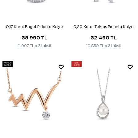
0,17 Karat Baget Pırlanta Kolye
0,20 Karat Tektaş Pırlanta Kolye
35.990 TL
32.490 TL
11.997 TL x 3 taksit
10.830 TL x 3 taksit
AYNI GÜN
ÇOK
KARGO
SATAN