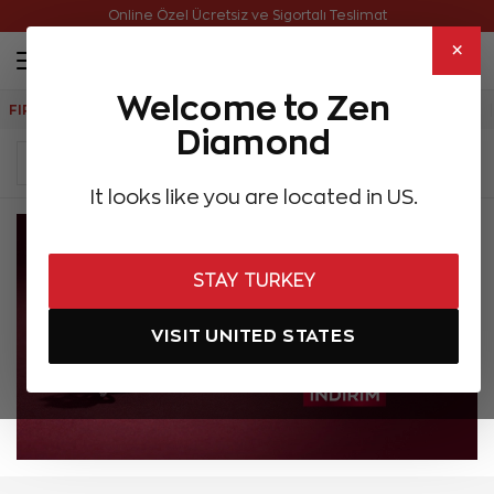
Online Özel Ücretsiz ve Sigortalı Teslimat
×
Welcome to Zen
FIRSATLAR
Aynı Gün Kargo
Çok Satanlar
Hediye Önerileri
Diamond
It looks like you are located in US.
STAY TURKEY
VISIT UNITED STATES