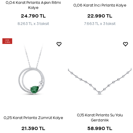
0,04 Karat Pırlanta Aşkın Ritmi
0,06 Karat İnci Pırlanta Kolye
Kolye
24.790 TL
22.990 TL
8.263 TL x 3 taksit
7.663 TL x 3 taksit
ÇOK
SATAN
0,15 Karat Pırlanta Su Yolu
0,25 Karat Pırlanta Zümrüt Kolye
Gerdanlık
21.390 TL
58.990 TL