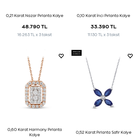
0,21 Karat Nazar Pırlanta Kolye
0,10 Karat İnci Pırlanta Kolye
48.790 TL
33.390 TL
16.263 TL x 3 taksit
11.130 TL x 3 taksit
AYNI GÜN
KARGO
0,60 Karat Harmony Pırlanta
0,52 Karat Pırlanta Safir Kolye
Kolye