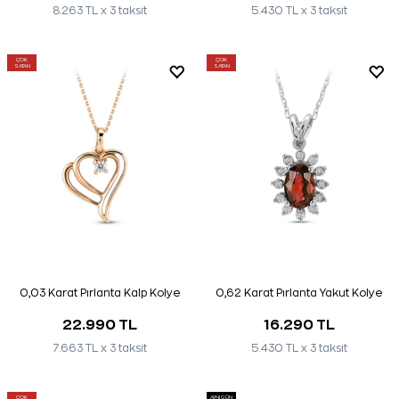
8.263 TL x 3 taksit
5.430 TL x 3 taksit
ÇOK
ÇOK
SATAN
SATAN
0,03 Karat Pırlanta Kalp Kolye
0,62 Karat Pırlanta Yakut Kolye
22.990 TL
16.290 TL
7.663 TL x 3 taksit
5.430 TL x 3 taksit
ÇOK
AYNI GÜN