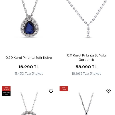
0,11 Karat Pırlanta Su Yolu
0,29 Karat Pırlanta Safir Kolye
Gerdanlık
16.290 TL
58.990 TL
5.430 TL x 3 taksit
19.663 TL x 3 taksit
ÇOK
ÇOK
SATAN
SATAN
AYNI GÜN
KARGO