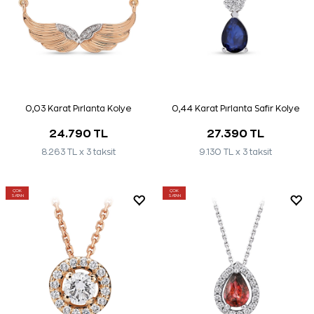
0,03 Karat Pırlanta Kolye
0,44 Karat Pırlanta Safir Kolye
24.790 TL
27.390 TL
8.263 TL x 3 taksit
9.130 TL x 3 taksit
ÇOK
ÇOK
SATAN
SATAN