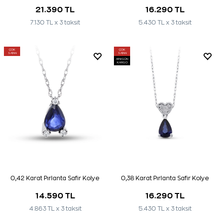
21.390 TL
16.290 TL
7.130 TL x 3 taksit
5.430 TL x 3 taksit
ÇOK
ÇOK
SATAN
SATAN
AYNI GÜN
KARGO
0,42 Karat Pırlanta Safir Kolye
0,38 Karat Pırlanta Safir Kolye
14.590 TL
16.290 TL
4.863 TL x 3 taksit
5.430 TL x 3 taksit