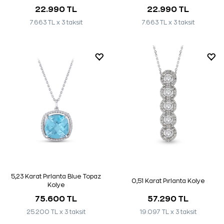
22.990 TL
22.990 TL
7.663 TL x 3 taksit
7.663 TL x 3 taksit
5,23 Karat Pırlanta Blue Topaz
0,51 Karat Pırlanta Kolye
Kolye
75.600 TL
57.290 TL
25.200 TL x 3 taksit
19.097 TL x 3 taksit