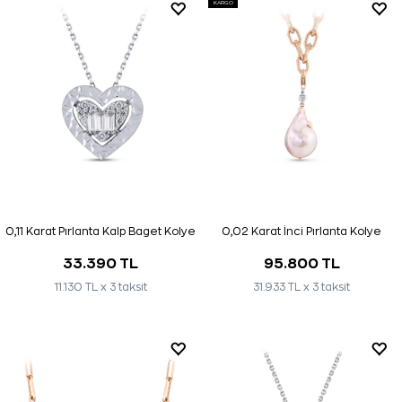
KARGO
0,11 Karat Pırlanta Kalp Baget Kolye
0,02 Karat İnci Pırlanta Kolye
33.390 TL
95.800 TL
11.130 TL x 3 taksit
31.933 TL x 3 taksit