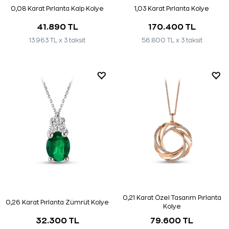
0,08 Karat Pırlanta Kalp Kolye
1,03 Karat Pırlanta Kolye
41.890 TL
170.400 TL
13.963 TL x 3 taksit
56.800 TL x 3 taksit
0,21 Karat Özel Tasarım Pırlanta
0,26 Karat Pırlanta Zümrüt Kolye
Kolye
32.300 TL
79.600 TL