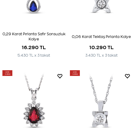
0,29 Karat Pırlanta Safir Sonsuzluk
0,06 Karat Tektaş Pırlanta Kolye
Kolye
16.290 TL
10.290 TL
5.430 TL x 3 taksit
3.430 TL x 3 taksit
ÇOK
ÇOK
SATAN
SATAN