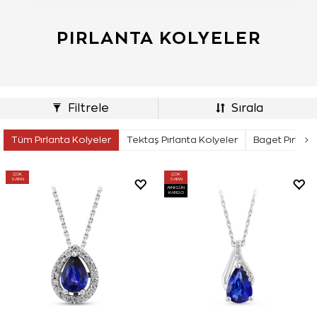
PIRLANTA KOLYELER
Filtrele
Sırala
Tüm Pırlanta Kolyeler
Tektaş Pırlanta Kolyeler
Baget Pırlant
ÇOK
ÇOK
SATAN
SATAN
AYNI GÜN
KARGO