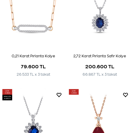
0,21 Karat Pırlanta Kolye
2,72 Karat Pırlanta Safir Kolye
79.600 TL
200.600 TL
26.533 TL x 3 taksit
66.867 TL x 3 taksit
ÇOK
ÇOK
SATAN
SATAN
AYNI GÜN
KARGO