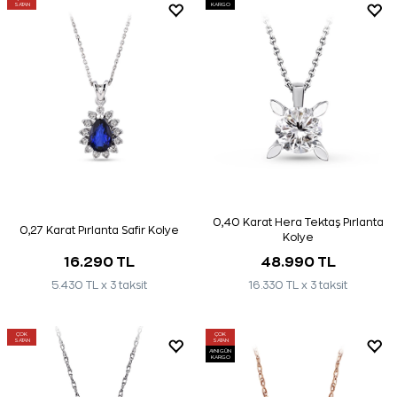
SATAN
KARGO
0,40 Karat Hera Tektaş Pırlanta
0,27 Karat Pırlanta Safir Kolye
Kolye
16.290 TL
48.990 TL
5.430 TL x 3 taksit
16.330 TL x 3 taksit
ÇOK
ÇOK
SATAN
SATAN
AYNI GÜN
KARGO