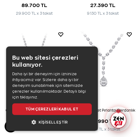
89.700 TL
27.390 TL
29.900 TL x 3 taksit
9.130 TL x 3 taksit
Bu web sitesi çerezleri
kullanıyor.
Daha iyi bir deneyim için izninize
ihtiyacımız var. Sizlere daha iyi bir
deneyim sunabilmek için sitemizde
çerezler kullanılmaktadır.
Detaylı bilgi
için tıklayınız.
TÜM ÇEREZLERI KABUL ET
0,14 Karat Baget Pırlanta Kolye
0,21 Karat Baget Pırlanta Gerdanlık
35.990 TL
75.990 TL
KIŞISELLEŞTIR
11.997 TL x 3 taksit
25.330 TL x 3 taksit