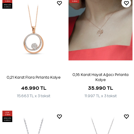
SATAN
SATAN
AYNI GÜN
KARGO
0,16 Karat Hayat Ağacı Pırlanta
0,21 Karat Flora Pırlanta Kolye
Kolye
46.990 TL
35.990 TL
15.663 TL x 3 taksit
11.997 TL x 3 taksit
ÇOK
SATAN
AYNI GÜN
KARGO