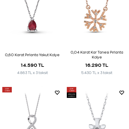
0,04 Karat Kar Tanesi Pırlanta
0,60 Karat Pırlanta Yakut Kolye
Kolye
14.590 TL
16.290 TL
4.863 TL x 3 taksit
5.430 TL x 3 taksit
ÇOK
ÇOK
SATAN
SATAN
AYNI GÜN
KARGO