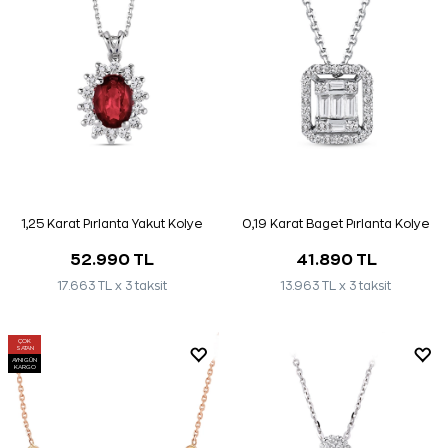
1,25 Karat Pırlanta Yakut Kolye
0,19 Karat Baget Pırlanta Kolye
52.990 TL
41.890 TL
17.663 TL x 3 taksit
13.963 TL x 3 taksit
ÇOK
SATAN
AYNI GÜN
KARGO