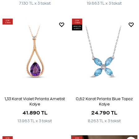
7.130 TL x 3 taksit
19.663 TL x 3 taksit
ÇOK
ÇOK
SATAN
SATAN
AYNI GÜN
KARGO
1,33 Karat Violet Pırlanta Ametist
0,62 Karat Pırlanta Blue Topaz
Kolye
Kolye
41.890 TL
24.790 TL
13.963 TL x 3 taksit
8.263 TL x 3 taksit
ÇOK
ÇOK