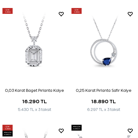
ÇOK
ÇOK
SATAN
SATAN
0,03 Karat Baget Pırlanta Kolye
0,25 Karat Pırlanta Safir Kolye
16.290 TL
18.890 TL
5.430 TL x 3 taksit
6.297 TL x 3 taksit
ÇOK
AYNI GÜN
SATAN
KARGO
AYNI GÜN
KARGO