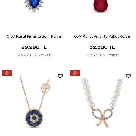
0,67 Karat Pırlanta Safir Kolye
0,77 Karat Pırlanta Yakut Kolye
29.990 TL
32.300 TL
9.997 TL x 3 taksit
10.767 TL x 3 taksit
ÇOK
ÇOK
SATAN
SATAN