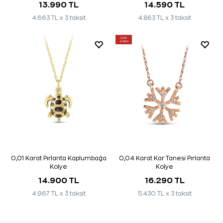
13.990 TL
14.590 TL
4.663 TL x 3 taksit
4.863 TL x 3 taksit
ÇOK
SATAN
0,01 Karat Pırlanta Kaplumbağa
0,04 Karat Kar Tanesi Pırlanta
Kolye
Kolye
14.900 TL
16.290 TL
4.967 TL x 3 taksit
5.430 TL x 3 taksit