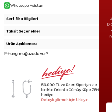
Whatsapp Asistan
Z
Sertifika Bilgileri
+
Di
Taksit Seçenekleri
+
i
Ürün Açıklaması
+
Hangi mağazada var?
59.990 TL ve üzeri Siparişinizle
birlikte Pırlanta Gümüş Küpe ZEN'den
hediye
Detaylı görmek için tıklayın.