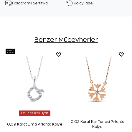
Hologramlı Sertifika
Kolay İade
Benzer Mücevherler
AYNI GÜN
KARGO
Online Özel Fiyat
0,02 Karat Kar Tanesi Pırlanta
0,09 Karat Elma Pırlanta Kolye
Kolye