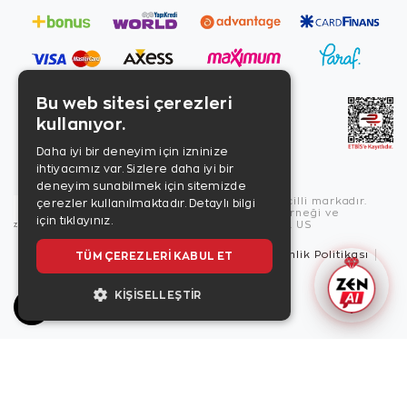
Bu web sitesi çerezleri
kullanıyor.
Daha iyi bir deneyim için izninize
ihtiyacımız var. Sizlere daha iyi bir
deneyim sunabilmek için sitemizde
Copyright © 2026, Zen Diamond tescilli markadır.
çerezler kullanılmaktadır.
Detaylı bilgi
Zen Diamond Birleşmiş Markalar Derneği ve
için tıklayınız.
Turquality Destek Programı üyesidir. US
TÜM ÇEREZLERI KABUL ET
Kullanım Şartları
Gizlilik İlkeleri
Güvenlik Politikası
Çerez Politikası
KIŞISELLEŞTIR