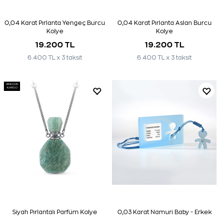
0,04 Karat Pırlanta Yengeç Burcu
0,04 Karat Pırlanta Aslan Burcu
Kolye
Kolye
19.200 TL
19.200 TL
6.400 TL x 3 taksit
6.400 TL x 3 taksit
AYNI GÜN
KARGO
Siyah Pırlantalı Parfüm Kolye
0,03 Karat Namuri Baby - Erkek