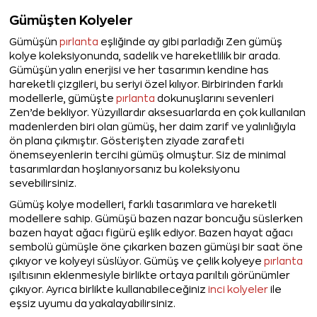
Gümüşten Kolyeler
Gümüşün
pırlanta
eşliğinde ay gibi parladığı Zen gümüş
kolye koleksiyonunda, sadelik ve hareketlilik bir arada.
Gümüşün yalın enerjisi ve her tasarımın kendine has
hareketli çizgileri, bu seriyi özel kılıyor. Birbirinden farklı
modellerle, gümüşte
pırlanta
dokunuşlarını sevenleri
Zen’de bekliyor. Yüzyıllardır aksesuarlarda en çok kullanılan
madenlerden biri olan gümüş, her daim zarif ve yalınlığıyla
ön plana çıkmıştır. Gösterişten ziyade zarafeti
önemseyenlerin tercihi gümüş olmuştur. Siz de minimal
tasarımlardan hoşlanıyorsanız bu koleksiyonu
sevebilirsiniz.
Gümüş kolye modelleri, farklı tasarımlara ve hareketli
modellere sahip. Gümüşü bazen nazar boncuğu süslerken
bazen hayat ağacı figürü eşlik ediyor. Bazen hayat ağacı
sembolü gümüşle öne çıkarken bazen gümüşi bir saat öne
çıkıyor ve kolyeyi süslüyor. Gümüş ve çelik kolyeye
pırlanta
ışıltısının eklenmesiyle birlikte ortaya parıltılı görünümler
çıkıyor. Ayrıca birlikte kullanabileceğiniz
inci kolyeler
ile
eşsiz uyumu da yakalayabilirsiniz.