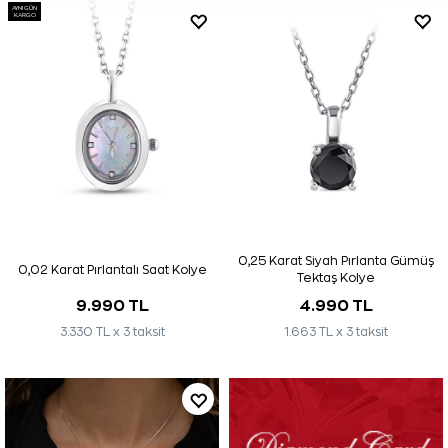
AYNI GÜN
KARGO
0,25 Karat Siyah Pırlanta Gümüş
0,02 Karat Pırlantalı Saat Kolye
Tektaş Kolye
9.990 TL
4.990 TL
3.330 TL x 3 taksit
1.663 TL x 3 taksit