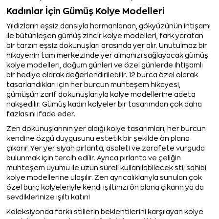
Kadınlar İçin Gümüş Kolye Modelleri
Yıldızların eşsiz dansıyla harmanlanan, gökyüzünün ihtişamı
ile bütünleşen gümüş zincir kolye modelleri, fark yaratan
bir tarzın eşsiz dokunuşları arasında yer alır. Unutulmaz bir
hikayenin tam merkezinde yer almanızı sağlayacak gümüş
kolye modelleri, doğum günleri ve özel günlerde ihtişamlı
bir hediye olarak değerlendirilebilir. 12 burca özel olarak
tasarlandıkları için her burcun muhteşem hikayesi,
gümüşün zarif dokunuşlarıyla kolye modellerine adeta
nakşedilir. Gümüş kadın kolyeler bir tasarımdan çok daha
fazlasını ifade eder.
Zen dokunuşlarının yer aldığı kolye tasarımları, her burcun
kendine özgü duygusunu estetik bir şekilde ön plana
çıkarır. Yer yer siyah pırlanta, asaleti ve zarafete vurguda
bulunmak için tercih edilir. Ayrıca pırlanta ve çeliğin
muhteşem uyumu ile uzun süreli kullanılabilecek stil sahibi
kolye modellerine ulaşılır. Zen ayrıcalıklarıyla sunulan çok
özel burç kolyeleriyle kendi ışıltınızı ön plana çıkarın ya da
sevdiklerinize ışıltı katın!
Koleksiyonda farklı stillerin beklentilerini karşılayan kolye