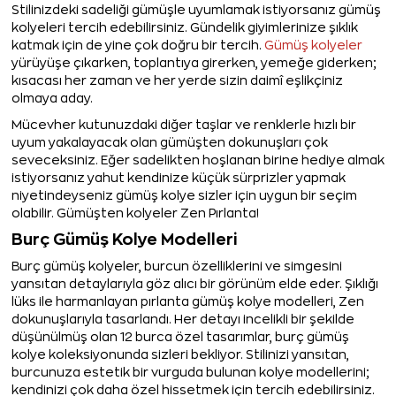
Stilinizdeki sadeliği gümüşle uyumlamak istiyorsanız gümüş
kolyeleri tercih edebilirsiniz. Gündelik giyimlerinize şıklık
katmak için de yine çok doğru bir tercih.
Gümüş kolyeler
yürüyüşe çıkarken, toplantıya girerken, yemeğe giderken;
kısacası her zaman ve her yerde sizin daimî eşlikçiniz
olmaya aday.
Mücevher kutunuzdaki diğer taşlar ve renklerle hızlı bir
uyum yakalayacak olan gümüşten dokunuşları çok
seveceksiniz. Eğer sadelikten hoşlanan birine hediye almak
istiyorsanız yahut kendinize küçük sürprizler yapmak
niyetindeyseniz gümüş kolye sizler için uygun bir seçim
olabilir. Gümüşten kolyeler Zen Pırlanta!
Burç Gümüş Kolye Modelleri
Burç gümüş kolyeler, burcun özelliklerini ve simgesini
yansıtan detaylarıyla göz alıcı bir görünüm elde eder. Şıklığı
lüks ile harmanlayan pırlanta gümüş kolye modelleri, Zen
dokunuşlarıyla tasarlandı. Her detayı incelikli bir şekilde
düşünülmüş olan 12 burca özel tasarımlar, burç gümüş
kolye koleksiyonunda sizleri bekliyor. Stilinizi yansıtan,
burcunuza estetik bir vurguda bulunan kolye modellerini;
kendinizi çok daha özel hissetmek için tercih edebilirsiniz.