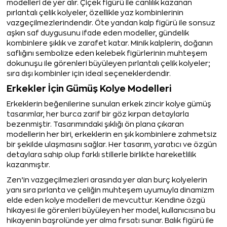
modelleri de yer alır. Çiçek figürü ile canlılık kazanan
pırlantalı çelik kolyeler, özellikle yaz kombinlerinin
vazgeçilmezlerindendir. Öte yandan kalp figürü ile sonsuz
aşkın saf duygusunu ifade eden modeller, gündelik
kombinlere şıklık ve zarafet katar. Minik kalplerin, doğanın
saflığını sembolize eden kelebek figürlerinin muhteşem
dokunuşu ile görenleri büyüleyen pırlantalı çelik kolyeler;
sıra dışı kombinler için ideal seçeneklerdendir.
Erkekler İçin Gümüş Kolye Modelleri
Erkeklerin beğenilerine sunulan erkek zincir kolye gümüş
tasarımlar, her burca zarif bir göz kırpan detaylarla
bezenmiştir. Tasarımındaki şıklığı ön plana çıkaran
modellerin her biri, erkeklerin en şık kombinlere zahmetsiz
bir şekilde ulaşmasını sağlar. Her tasarım, yaratıcı ve özgün
detaylara sahip olup farklı stillerle birlikte hareketlilik
kazanmıştır.
Zen’in vazgeçilmezleri arasında yer alan burç kolyelerin
yanı sıra pırlanta ve çeliğin muhteşem uyumuyla dinamizm
elde eden kolye modelleri de mevcuttur. Kendine özgü
hikayesi ile görenleri büyüleyen her model, kullanıcısına bu
hikayenin başrolünde yer alma fırsatı sunar. Balık figürü ile