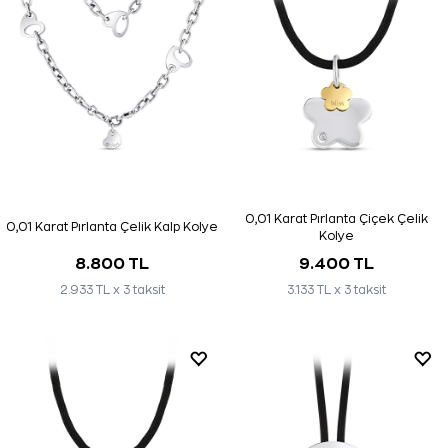
0,01 Karat Pırlanta Çiçek Çelik
0,01 Karat Pırlanta Çelik Kalp Kolye
Kolye
8.800 TL
9.400 TL
2.933 TL x 3 taksit
3.133 TL x 3 taksit