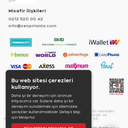
Misafir İlişkileri
0212 520 00 42
info@zenpirlanta.com
Bu web sitesi çerezleri
kullanıyor.
Daha iyi bir deneyim için izninize
ihtiyacımız var. Sizlere daha iyi bir
deneyim sunabilmek için sitemizde
Copyright © 2026, Zen Diamond tescilli markadır.
çerezler kullanılmaktadır.
Detaylı bilgi
Zen Diamond Birleşmiş Markalar Derneği ve
için tıklayınız.
Turquality Destek Programı üyesidir. US