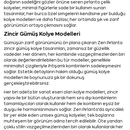
doğanın sadeliğini gözler önüne seren pırlanta çelik
kolyeler, minimal figürlerle sade bir kullanım sunan
tasarımlar, her burca özel simgelerin kendisine yer bulduğu
kolye modelleri ve daha fazlası; her ortamda şık ve zarif
görünümün ortaya çıkmasını sağlar.
Zincir Gümüş Kolye Modelleri
Gümüşün zarif görünümünü ön plana çıkaran Zen Pırlanta
zincir gümüş kolye tasarımları, zamansız bir güzellik
vadeder. Her dönem, her kombinde vazgeçilmezlerden biri
olarak değerlendirilebilen bu tür modeller, genellikle
minimalist çizgileriyle ihtişamlı kombinlerin sadeleşmesini
sağlar. Estetik detayların hakim olduğu gümüş kolye
modelleri ile boynunuza şık bir dokunuş
gerçekleştirebilirsiniz.
Her biri adeta bir sanat eseri olan kolye modelleri, zincir
yapısı ile bir bütün oluşturarak hem sıra dışı kombinlerin
tamamlayıcıları olarak kullanılır hem de kombinin eşsiz bir
duygu ile harmanlanmasını sağlar. Zen Pırlanta’da ayrıcalıklı
bir yer elde eden unisex gümüş kolyeler, tek başlarına
muhteşem bir görünüm adına tercih edilebilir. Öte yandan
çoklu stilin vazgeçilmezlerinden biri olarak kullanılarak her