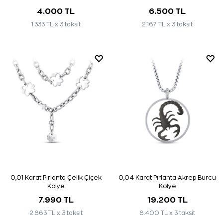
4.000 TL
6.500 TL
1.333 TL x 3 taksit
2.167 TL x 3 taksit
0,01 Karat Pırlanta Çelik Çiçek
0,04 Karat Pırlanta Akrep Burcu
Kolye
Kolye
7.990 TL
19.200 TL
2.663 TL x 3 taksit
6.400 TL x 3 taksit