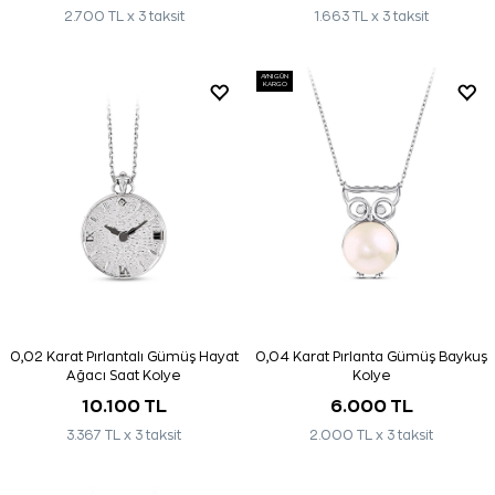
2.700 TL x 3 taksit
1.663 TL x 3 taksit
AYNI GÜN
KARGO
0,02 Karat Pırlantalı Gümüş Hayat
0,04 Karat Pırlanta Gümüş Baykuş
Ağacı Saat Kolye
Kolye
10.100 TL
6.000 TL
3.367 TL x 3 taksit
2.000 TL x 3 taksit