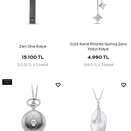
0,02 Karat Pırlanta Gümüş Şans
Zen One Kolye
Yıldızı Kolye
15.100 TL
4.990 TL
5.033 TL x 3 taksit
1.663 TL x 3 taksit
AYNI GÜN
KARGO