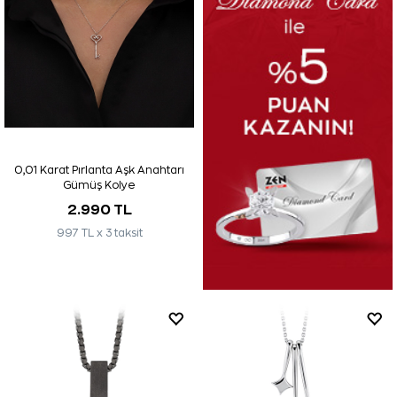
0,01 Karat Pırlanta Aşk Anahtarı
Gümüş Kolye
2.990 TL
997 TL x 3 taksit