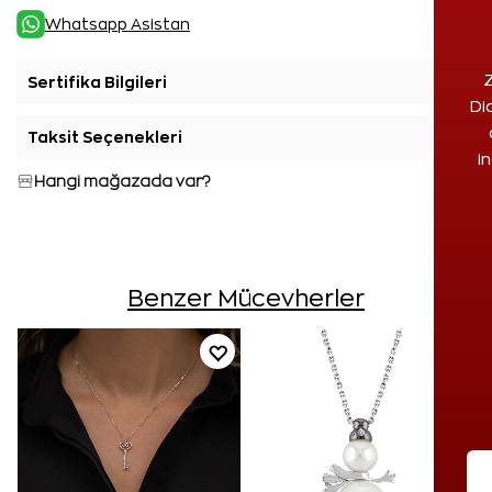
Whatsapp Asistan
Z
Sertifika Bilgileri
+
Di
Taksit Seçenekleri
+
i
Hangi mağazada var?
Benzer Mücevherler