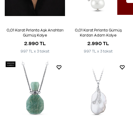
0,01 Karat Pırlanta Aşk Anahtarı
0,01 Karat Pırlanta Gümüş
Gümüş Kolye
Kardan Adam Kolye
2.990 TL
2.990 TL
997 TL x 3 taksit
997 TL x 3 taksit
AYNI GÜN
KARGO