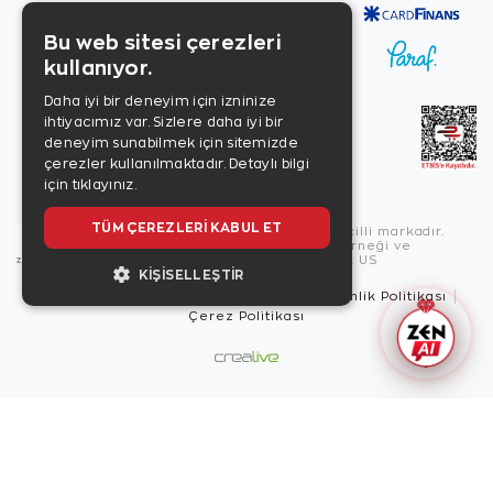
Bu web sitesi çerezleri
kullanıyor.
Daha iyi bir deneyim için izninize
ihtiyacımız var. Sizlere daha iyi bir
deneyim sunabilmek için sitemizde
çerezler kullanılmaktadır.
Detaylı bilgi
için tıklayınız.
TÜM ÇEREZLERI KABUL ET
Copyright © 2026, Zen Diamond tescilli markadır.
Zen Diamond Birleşmiş Markalar Derneği ve
Turquality Destek Programı üyesidir. US
KIŞISELLEŞTIR
Kullanım Şartları
Gizlilik İlkeleri
Güvenlik Politikası
Çerez Politikası