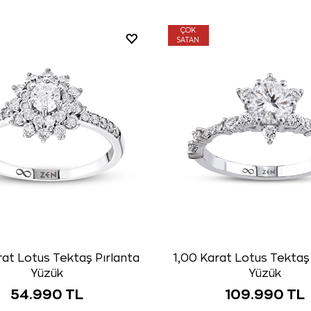
ÇOK
SATAN
rat Lotus Tektaş Pırlanta
1,00 Karat Lotus Tektaş 
Yüzük
Yüzük
54.990 TL
109.990 TL