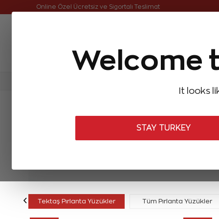
Online Özel Ücretsiz ve Sigortalı Teslimat
Welcome t
FIRSATLAR
Aynı Gün Kargo
Çok Satanlar
Baget Pırlantalar
Pırlanta Yüzükler
Pırlanta K
It looks l
STAY TURKEY
Tektaş Pırlanta Yüzükler
Tüm Pırlanta Yüzükler