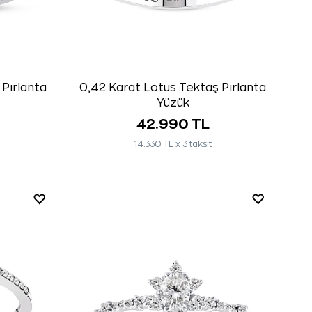
 Pırlanta
0,42 Karat Lotus Tektaş Pırlanta
Yüzük
42.990 TL
14.330 TL x 3 taksit