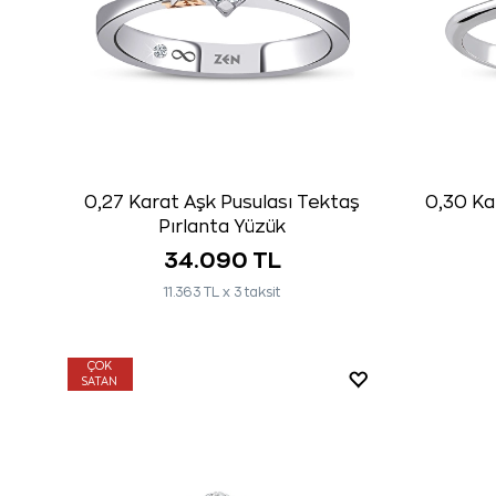
0,27 Karat Aşk Pusulası Tektaş
0,30 Ka
Pırlanta Yüzük
34.090 TL
11.363 TL x 3 taksit
ÇOK
SATAN