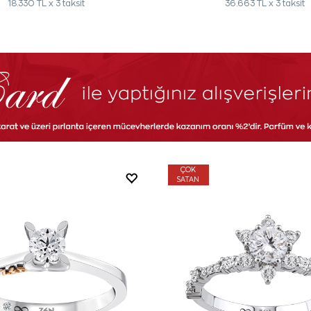
18.330 TL x 3 taksit
36.663 TL x 3 taksit
ÇOK
SATAN