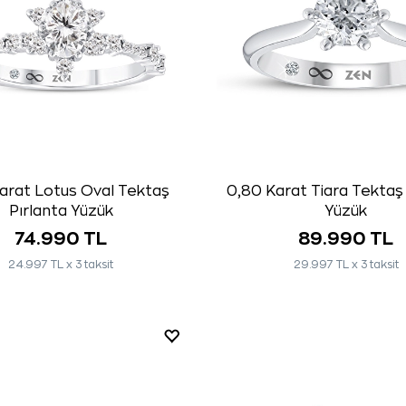
arat Lotus Oval Tektaş
0,80 Karat Tiara Tektaş 
Pırlanta Yüzük
Yüzük
74.990 TL
89.990 TL
24.997 TL x 3 taksit
29.997 TL x 3 taksit