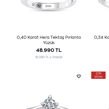
0,40 Karat Hera Tektaş Pırlanta
0,34 Ka
Yüzük
48.990 TL
16.330 TL x 3 taksit
ÇOK
SATAN