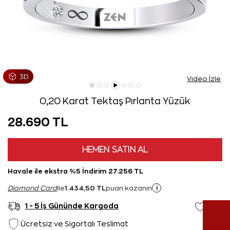
Video İzle
0,20 Karat Tektaş Pırlanta Yüzük
28.690 TL
HEMEN SATIN AL
Havale ile ekstra %5 İndirim 27.256 TL
1.434,50 TL
i
Diamond Card
ile
puan kazanın
1 - 5 İş Gününde Kargoda
Ücretsiz ve Sigortalı Teslimat