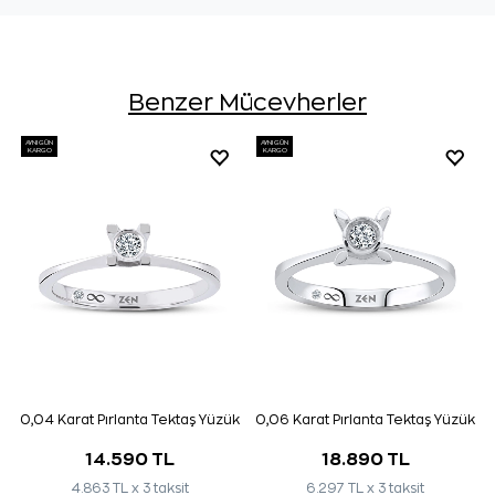
Benzer Mücevherler
AYNI GÜN
AYNI GÜN
KARGO
KARGO
0,04 Karat Pırlanta Tektaş Yüzük
0,06 Karat Pırlanta Tektaş Yüzük
14.590 TL
18.890 TL
4.863 TL x 3 taksit
6.297 TL x 3 taksit