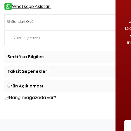
Whatsapp Asistan
Z
Di
i
Sertifika Bilgileri
+
Taksit Seçenekleri
+
Ürün Açıklaması
+
Hangi mağazada var?