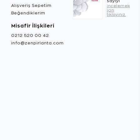
sayıyı
Alışveriş Sepetim
incelemek
için
Beğendiklerim
tıklayınız.
Misafir İlişkileri
0212 520 00 42
info@zenpirlanta.com