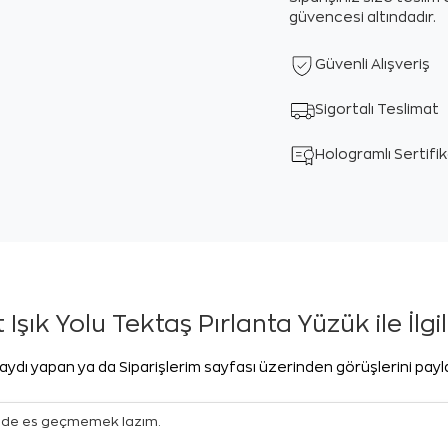
güvencesi altındadır.
Güvenli Alışveriş
Sigortalı Teslimat
Hologramlı Sertifi
 Işık Yolu Tektaş Pırlanta Yüzük ile İlgi
aydı yapan ya da Siparişlerim sayfası üzerinden görüşlerini pay
inide es geçmemek lazım.