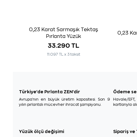
0,23 Karat Sarmaşık Tektaş
0,23 Ka
Pırlanta Yüzük
33.290 TL
11.097 TL x 3 taksit
Türkiye'de Pırlanta ZEN'dir
Ödeme se
Avrupa'nın en büyük üretim kapasitesi. Son 9
Havale/EFT
yılın pırlantalı mücevher ihracat şampiyonu.
kartlarıyla al
Yüzük ölçü değişimi
Sipariş ve