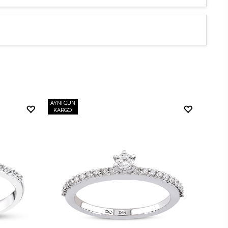
AYNI GÜN
KARGO