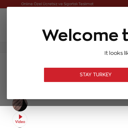
Online Özel Ücretsiz ve Sigortalı Teslimat
Welcome t
FIRSATLAR
Aynı Gün Kargo
Çok Satanlar
Baget Pırlantalar
Pırlanta Yüzükler
Pırlanta K
It looks l
ANASAYFA
Pırlanta Yüzükler
Tektaş Pırlanta Yüzükler
0,24 Ka
STAY TURKEY