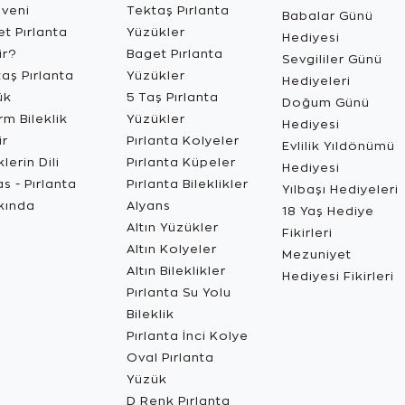
üveni
Tektaş Pırlanta
Babalar Günü
t Pırlanta
Yüzükler
Hediyesi
ir?
Baget Pırlanta
Sevgililer Günü
aş Pırlanta
Yüzükler
Hediyeleri
ük
5 Taş Pırlanta
Doğum Günü
m Bileklik
Yüzükler
Hediyesi
ir
Pırlanta Kolyeler
Evlilik Yıldönümü
lerin Dili
Pırlanta Küpeler
Hediyesi
s - Pırlanta
Pırlanta Bileklikler
Yılbaşı Hediyeleri
kında
Alyans
18 Yaş Hediye
Altın Yüzükler
Fikirleri
Altın Kolyeler
Mezuniyet
Altın Bileklikler
Hediyesi Fikirleri
Pırlanta Su Yolu
Bileklik
Pırlanta İnci Kolye
Oval Pırlanta
Yüzük
D Renk Pırlanta