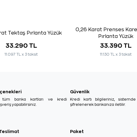
0,26 Karat Prenses Kar
rat Tektaş Pırlanta Yüzük
Pırlanta Yüzük
33.290 TL
33.390 TL
11.097 TL x 3 taksit
11.130 TL x 3 taksit
çenekleri
Güvenlik
, tüm banka kartları ve kredi
Kredi kartı bilgileriniz, sistemd
ışveriş yapabilirsiniz.
şifrelenerek bankanıza iletilir.
 Teslimat
Paket