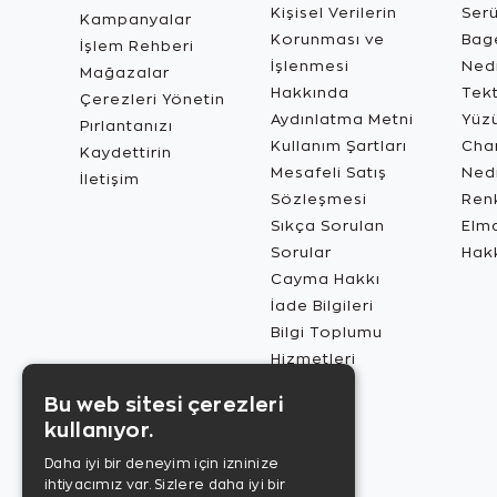
Kişisel Verilerin
Ser
Kampanyalar
Korunması ve
Bage
İşlem Rehberi
İşlenmesi
Ned
Mağazalar
Hakkında
Tekt
Çerezleri Yönetin
Aydınlatma Metni
Yüz
Pırlantanızı
Kullanım Şartları
Char
Kaydettirin
Mesafeli Satış
Ned
İletişim
Sözleşmesi
Renk
Sıkça Sorulan
Elma
Sorular
Hak
Cayma Hakkı
İade Bilgileri
Bilgi Toplumu
Hizmetleri
Bu web sitesi çerezleri
kullanıyor.
Daha iyi bir deneyim için izninize
ihtiyacımız var. Sizlere daha iyi bir