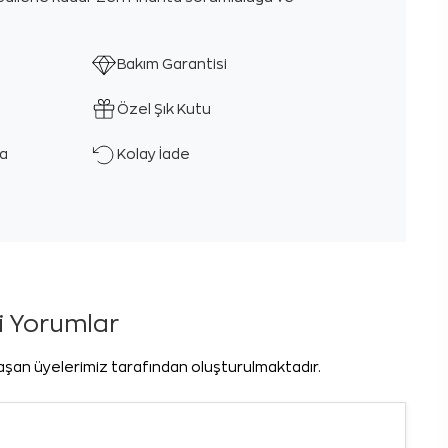
Bakım Garantisi
Özel Şık Kutu
ka
Kolay İade
li Yorumlar
laşan üyelerimiz tarafından oluşturulmaktadır.