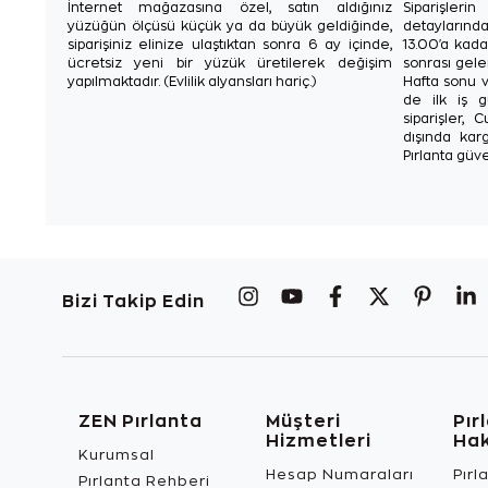
İnternet mağazasına özel, satın aldığınız
Siparişler
yüzüğün ölçüsü küçük ya da büyük geldiğinde,
detaylarınd
siparişiniz elinize ulaştıktan sonra 6 ay içinde,
13.00'a kada
ücretsiz yeni bir yüzük üretilerek değişim
sonrası gelen
yapılmaktadır. (Evlilik alyansları hariç.)
Hafta sonu v
de ilk iş g
siparişler, 
dışında karg
Pırlanta güve
Bizi Takip Edin
ZEN Pırlanta
Müşteri
Pır
Hizmetleri
Ha
Kurumsal
Hesap Numaraları
Pırl
Pırlanta Rehberi