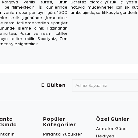
in kargoya veriliş süresi, ürün
Ücretsiz olarak yüzük içi yazı
a belirtilmektedir. İş günlerinde
notuyla, mücevherler için şık ku
r verilen siparişler aynı gün, 13.00
ambalajında, sertifikasıyla gönderil
ler ise ilk iş gününde işleme alınır.
e resmi tatillerde verilen siparişler
ününde işleme alınır. Hazırlanan
Cumartesi, Pazar ve resmi tatiller
oya teslim edilir. Siparişiniz, Zen
ncesiyle sigortalıdır.
E-Bülten
lanta
Popüler
Özel Günler
kkında
Kategoriler
Anneler Günü
antanın
Pırlanta Yüzükler
Hediyesi