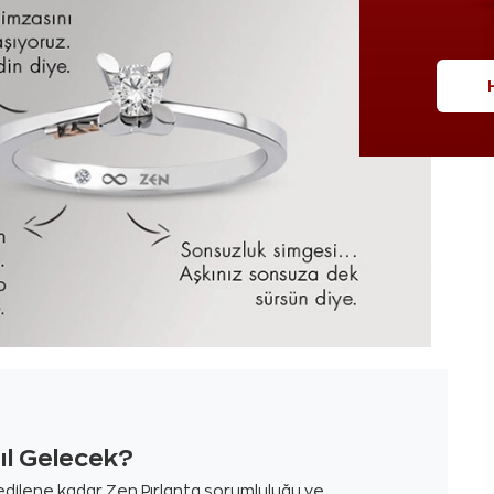
sıl Gelecek?
m edilene kadar Zen Pırlanta sorumluluğu ve