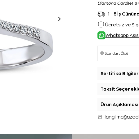
1.6
Diamond Card
ile
1 - 5 İş Günü
Ücretsiz ve Sig
Whatsapp Asis
Sertifika Bilgiler
Taksit Seçenekl
Ürün Açıklaması
Hangi mağazada