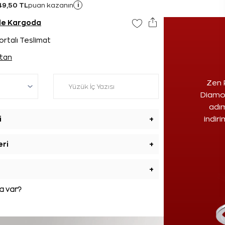
49,50 TL
i
puan kazanın
nde Kargoda
ortalı Teslimat
tan
Zen 
Diamon
adım
i
+
indir
eri
+
+
 var?