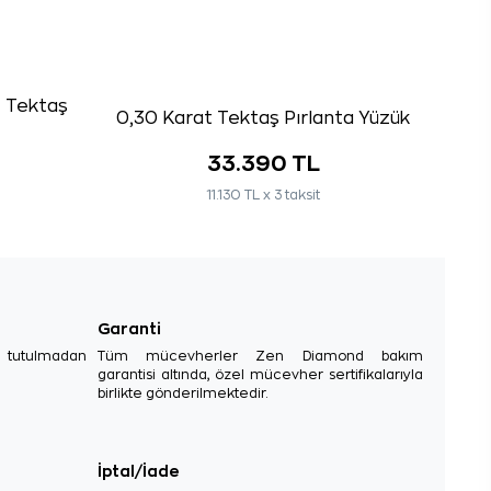
e Tektaş
0,30 Karat Tektaş Pırlanta Yüzük
33.390 TL
11.130 TL x 3 taksit
Garanti
e tutulmadan
Tüm mücevherler Zen Diamond bakım
garantisi altında, özel mücevher sertifikalarıyla
birlikte gönderilmektedir.
İptal/İade