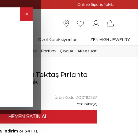
Online Özel
Online Sipariş Takibi
×
rlanta Yüzük
Özel Koleksiyonlar
ZEN HIGH JEWELRY
mark
Saat
Erkek
Parfüm
Çocuk
Aksesuar
t Işık Yolu Tektaş Pırlanta
Yüzük
Ürün Kodu: 3001113257
Yorumlar(2)
HEMEN SATIN AL
5 İndirim 31.341 TL