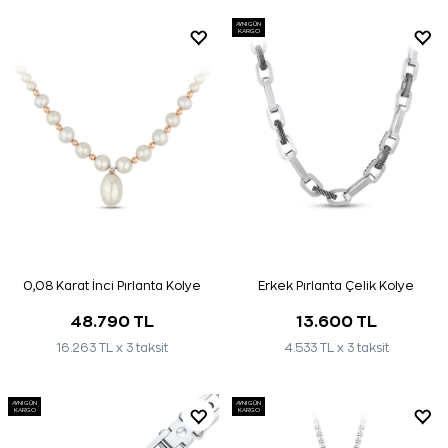
AYNI GÜN
KARGO
0,08 Karat İnci Pırlanta Kolye
Erkek Pırlanta Çelik Kolye
48.790 TL
13.600 TL
16.263 TL x 3 taksit
4.533 TL x 3 taksit
AYNI GÜN
AYNI GÜN
KARGO
KARGO