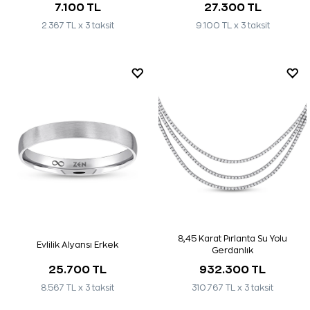
7.100 TL
27.300 TL
2.367 TL x 3 taksit
9.100 TL x 3 taksit
8,45 Karat Pırlanta Su Yolu
Evlilik Alyansı Erkek
Gerdanlık
25.700 TL
932.300 TL
8.567 TL x 3 taksit
310.767 TL x 3 taksit