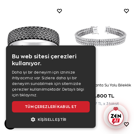
Bu web sitesi çerezleri
kullanıyor.
Daha iyi bir deneyim için izninize
ihtiyacımız var. Sizlere daha iyi bir
deneyim sunabilmek için sitemizde
Evlilik Alyansı Erkek
3,30 Karat Pırlanta Su Yolu Bileklik
çerezler kullanılmaktadır.
Detaylı bilgi
için tıklayınız.
26.300 TL
318.800 TL
8.767 TL x 3 taksit
106.267 TL x 3 taksit
TÜM ÇEREZLERI KABUL ET
KIŞISELLEŞTIR