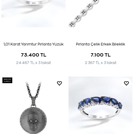
1,01 Karat Yarımtur Pırlanta Yüzük
Pırlanta Çelik Erkek Bileklik
73.400 TL
7.100 TL
24.467 TL x 3 taksit
2.367 TL x 3 taksit
AYNI GÜN
KARGO