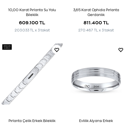
10,00 Karat Pırlanta Su Yolu
3,65 Karat Ophidia Pırlanta
Bileklik
Gerdanlık
609.100 TL
811.400 TL
203.033 TL x 3 taksit
270.467 TL x 3 taksit
AYNI GÜN
KARGO
Pırlanta Çelik Erkek Bileklik
Evlilik Alyansı Erkek