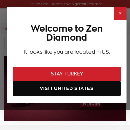
Online Özel Ücretsiz ve Sigortalı Teslimat
×
Welcome to Zen
FIRSATLAR
Aynı Gün Kargo
Çok Satanlar
Hediye Önerileri
Diamond
It looks like you are located in US.
STAY TURKEY
VISIT UNITED STATES