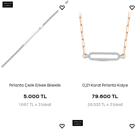
AYNI GÜN
KARGO
Pırlanta Çelik Erkek Bileklik
0,21 Karat Pırlanta Kolye
5.000 TL
79.600 TL
1.667 TL x 3 taksit
26.533 TL x 3 taksit
AYNI GÜN
KARGO