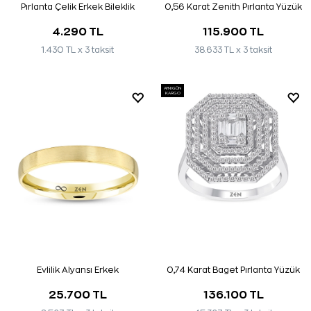
Pırlanta Çelik Erkek Bileklik
0,56 Karat Zenith Pırlanta Yüzük
4.290 TL
115.900 TL
1.430 TL x 3 taksit
38.633 TL x 3 taksit
AYNI GÜN
KARGO
Evlilik Alyansı Erkek
0,74 Karat Baget Pırlanta Yüzük
25.700 TL
136.100 TL