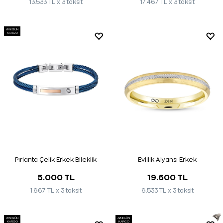
13.533 TL x 3 taksit
17.467 TL x 3 taksit
AYNI GÜN
KARGO
Pırlanta Çelik Erkek Bileklik
Evlilik Alyansı Erkek
5.000 TL
19.600 TL
1.667 TL x 3 taksit
6.533 TL x 3 taksit
AYNI GÜN
AYNI GÜN
KARGO
KARGO