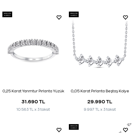
AYNI GÜN
AYNI GÜN
KARGO
KARGO
0,25 Karat Yarımtur Pırlanta Yüzük
0,05 Karat Pırlanta Beştaş Kolye
31.690 TL
29.990 TL
10.563 TL x 3 taksit
9.997 TL x 3 taksit
AYNI GÜN
KARGO