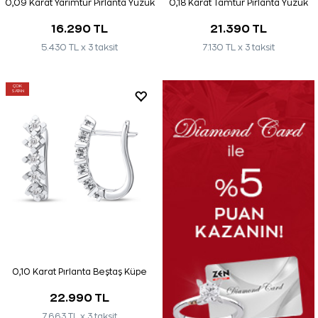
0,09 Karat Yarımtur Pırlanta Yüzük
0,18 Karat Tamtur Pırlanta Yüzük
16.290 TL
21.390 TL
5.430 TL x 3 taksit
7.130 TL x 3 taksit
ÇOK
SATAN
0,10 Karat Pırlanta Beştaş Küpe
22.990 TL
7.663 TL x 3 taksit