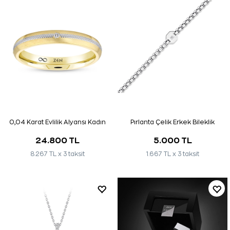
0,04 Karat Evlilik Alyansı Kadın
Pırlanta Çelik Erkek Bileklik
24.800 TL
5.000 TL
8.267 TL x 3 taksit
1.667 TL x 3 taksit