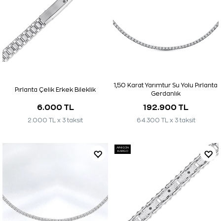
1,50 Karat Yarımtur Su Yolu Pırlanta
Pırlanta Çelik Erkek Bileklik
Gerdanlık
6.000 TL
192.900 TL
2.000 TL x 3 taksit
64.300 TL x 3 taksit
AYNI GÜN
KARGO