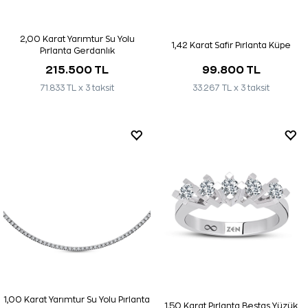
2,00 Karat Yarımtur Su Yolu
1,42 Karat Safir Pırlanta Küpe
Pırlanta Gerdanlık
215.500 TL
99.800 TL
71.833 TL x 3 taksit
33.267 TL x 3 taksit
1,00 Karat Yarımtur Su Yolu Pırlanta
1,50 Karat Pırlanta Beştaş Yüzük