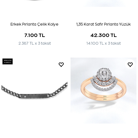
Erkek Pırlanta Çelik Kolye
1,35 Karat Safir Pırlanta Yüzük
7.100 TL
42.300 TL
2.367 TL x 3 taksit
14.100 TL x 3 taksit
AYNI GÜN
KARGO