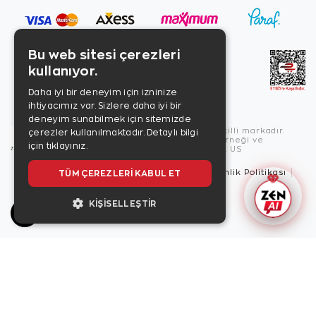
Bu web sitesi çerezleri
kullanıyor.
Daha iyi bir deneyim için izninize
ihtiyacımız var. Sizlere daha iyi bir
deneyim sunabilmek için sitemizde
Copyright © 2026, Zen Diamond tescilli markadır.
çerezler kullanılmaktadır.
Detaylı bilgi
Zen Diamond Birleşmiş Markalar Derneği ve
için tıklayınız.
Turquality Destek Programı üyesidir. US
Kullanım Şartları
Gizlilik İlkeleri
Güvenlik Politikası
TÜM ÇEREZLERI KABUL ET
Çerez Politikası
KIŞISELLEŞTIR