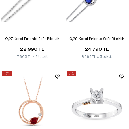
0,27 Karat Pırlanta Safir Bileklik
0,29 Karat Pırlanta Safir Bileklik
22.990 TL
24.790 TL
7.663 TL x 3 taksit
8.263 TL x 3 taksit
ÇOK
ÇOK
SATAN
SATAN