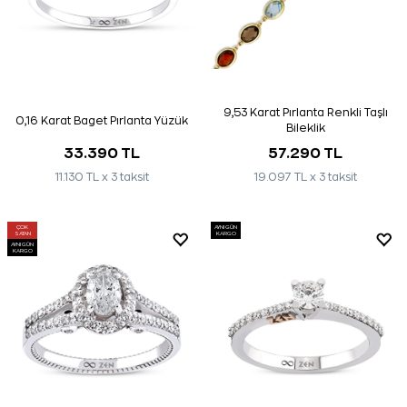
9,53 Karat Pırlanta Renkli Taşlı
0,16 Karat Baget Pırlanta Yüzük
Bileklik
33.390 TL
57.290 TL
11.130 TL x 3 taksit
19.097 TL x 3 taksit
ÇOK
AYNI GÜN
SATAN
KARGO
AYNI GÜN
KARGO