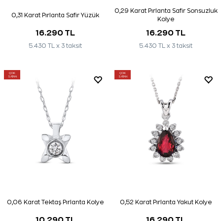
0,29 Karat Pırlanta Safir Sonsuzluk
0,31 Karat Pırlanta Safir Yüzük
Kolye
16.290 TL
16.290 TL
5.430 TL x 3 taksit
5.430 TL x 3 taksit
ÇOK
ÇOK
SATAN
SATAN
0,06 Karat Tektaş Pırlanta Kolye
0,52 Karat Pırlanta Yakut Kolye
10.290 TL
16.290 TL