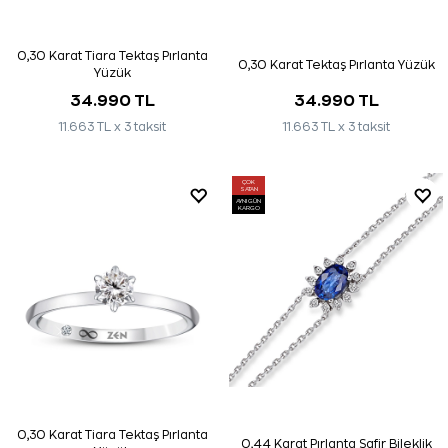
0,30 Karat Tiara Tektaş Pırlanta
0,30 Karat Tektaş Pırlanta Yüzük
Yüzük
34.990 TL
34.990 TL
11.663 TL x 3 taksit
11.663 TL x 3 taksit
ÇOK
SATAN
AYNI GÜN
KARGO
0,30 Karat Tiara Tektaş Pırlanta
0,44 Karat Pırlanta Safir Bileklik