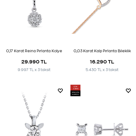
0,17 Karat Reina Pırlanta Kolye
0,03 Karat Kalp Pırlanta Bileklik
29.990 TL
16.290 TL
9.997 TL x 3 taksit
5.430 TL x 3 taksit
ÇOK
SATAN
AYNI GÜN
KARGO