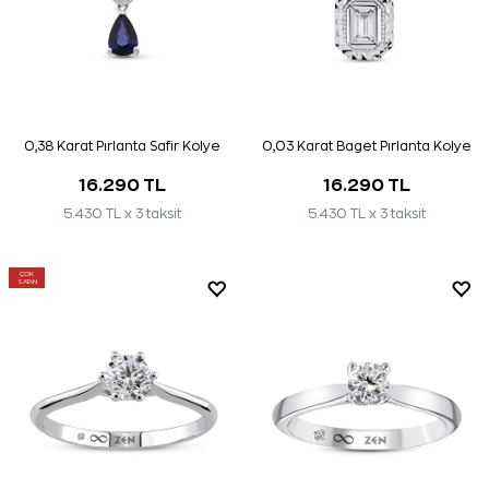
0,38 Karat Pırlanta Safir Kolye
0,03 Karat Baget Pırlanta Kolye
16.290 TL
16.290 TL
5.430 TL x 3 taksit
5.430 TL x 3 taksit
ÇOK
SATAN