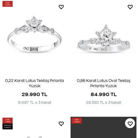
ÇOK
SATAN
0,22 Karat Lotus Tektaş Pırlanta
0,88 Karat Lotus Oval Tektaş
Yüzük
Pırlanta Yüzük
29.990 TL
84.990 TL
9.997 TL x 3 taksit
28.330 TL x 3 taksit
ÇOK
ÇOK
SATAN
SATAN
AYNI GÜN
KARGO