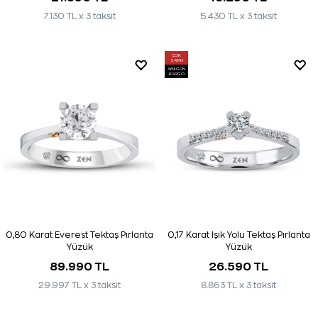
7.130 TL x 3 taksit
5.430 TL x 3 taksit
ÇOK
SATAN
AYNI GÜN
KARGO
0,80 Karat Everest Tektaş Pırlanta
0,17 Karat Işık Yolu Tektaş Pırlanta
Yüzük
Yüzük
89.990 TL
26.590 TL
29.997 TL x 3 taksit
8.863 TL x 3 taksit