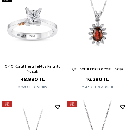
KARGO
0,40 Karat Hera Tektaş Pırlanta
0,62 Karat Pırlanta Yakut Kolye
Yüzük
48.990 TL
16.290 TL
16.330 TL x 3 taksit
5.430 TL x 3 taksit
ÇOK
ÇOK
SATAN
SATAN