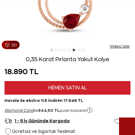
Video İzle
0,35 Karat Pırlanta Yakut Kolye
18.890 TL
HEMEN SATIN AL
Havale ile ekstra %5 İndirim 17.946 TL
944,50 TL
i
Diamond Card
ile
puan kazanın
1 - 5 İş Gününde Kargoda
Ücretsiz ve Sigortalı Teslimat