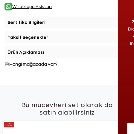
Whatsapp Asistan
Z
Sertifika Bilgileri
+
Di
Taksit Seçenekleri
+
i
Ürün Açıklaması
+
Hangi mağazada var?
Bu mücevheri set olarak da
satın alabilirsiniz
ÇOK
SATAN