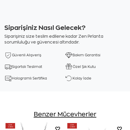
Siparişiniz Nasıl Gelecek?
Siparişiniz size teslim edilene kadar Zen Pırlanta
sorumluluğu ve güvencesi altındadır.
Güvenli Alışveriş
Bakım Garantisi
Sigortalı Teslimat
Özel Şık Kutu
Hologramlı Sertifika
Kolay İade
Benzer Mücevherler
ÇOK
ÇOK
SATAN
SATAN