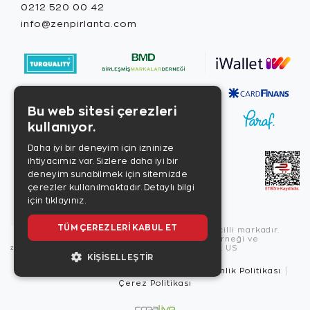
0212 520 00 42
info@zenpirlanta.com
Bu web sitesi çerezleri
kullanıyor.
Daha iyi bir deneyim için izninize
ihtiyacımız var. Sizlere daha iyi bir
deneyim sunabilmek için sitemizde
çerezler kullanılmaktadır.
Detaylı bilgi
için tıklayınız.
TÜM ÇEREZLERI KABUL ET
Copyright © 2026, Zen Diamond tescilli markadır.
Zen Diamond Birleşmiş Markalar Derneği ve
Turquality Destek Programı üyesidir. US
KIŞISELLEŞTIR
Kullanım Şartları
Gizlilik İlkeleri
Güvenlik Politikası
Çerez Politikası