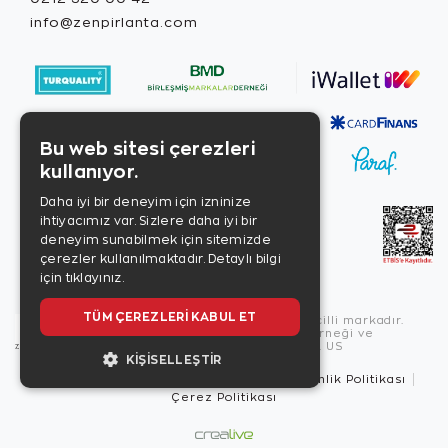
info@zenpirlanta.com
Bu web sitesi çerezleri
kullanıyor.
Daha iyi bir deneyim için izninize
ihtiyacımız var. Sizlere daha iyi bir
deneyim sunabilmek için sitemizde
çerezler kullanılmaktadır.
Detaylı bilgi
için tıklayınız.
TÜM ÇEREZLERI KABUL ET
Copyright © 2026, Zen Diamond tescilli markadır.
Zen Diamond Birleşmiş Markalar Derneği ve
Turquality Destek Programı üyesidir. US
KIŞISELLEŞTIR
Kullanım Şartları
Gizlilik İlkeleri
Güvenlik Politikası
Çerez Politikası