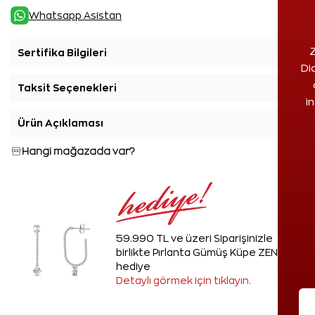
Whatsapp Asistan
Z
Sertifika Bilgileri
+
Di
Taksit Seçenekleri
+
i
Ürün Açıklaması
+
Hangi mağazada var?
59.990 TL ve üzeri Siparişinizle
birlikte Pırlanta Gümüş Küpe ZEN'den
hediye
Detaylı görmek için tıklayın.