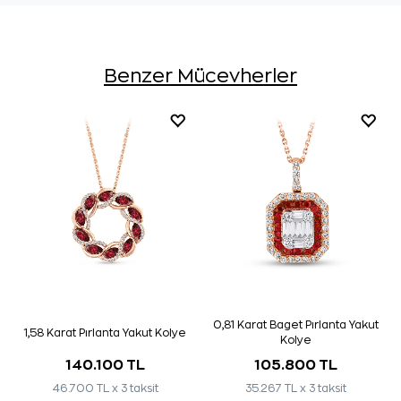
Benzer Mücevherler
0,81 Karat Baget Pırlanta Yakut
1,58 Karat Pırlanta Yakut Kolye
Kolye
140.100 TL
105.800 TL
46.700 TL x 3 taksit
35.267 TL x 3 taksit