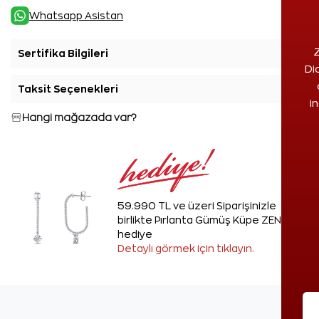
Whatsapp Asistan
Z
Sertifika Bilgileri
+
Di
Taksit Seçenekleri
+
i
Hangi mağazada var?
59.990 TL ve üzeri Siparişinizle
birlikte Pırlanta Gümüş Küpe ZEN'den
hediye
Detaylı görmek için tıklayın.