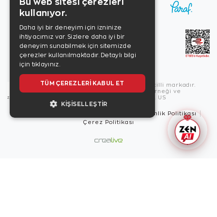
Bu web sitesi çerezleri
kullanıyor.
Daha iyi bir deneyim için izninize
ihtiyacımız var. Sizlere daha iyi bir
deneyim sunabilmek için sitemizde
çerezler kullanılmaktadır.
Detaylı bilgi
için tıklayınız.
TÜM ÇEREZLERI KABUL ET
Copyright © 2026, Zen Diamond tescilli markadır.
Zen Diamond Birleşmiş Markalar Derneği ve
Turquality Destek Programı üyesidir. US
KIŞISELLEŞTIR
Kullanım Şartları
Gizlilik İlkeleri
Güvenlik Politikası
Çerez Politikası