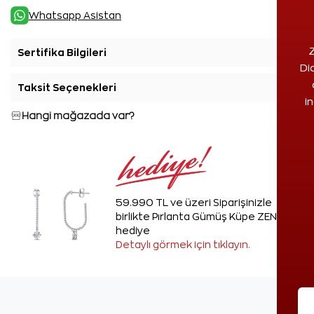
Whatsapp Asistan
Z
Sertifika Bilgileri
+
Di
Taksit Seçenekleri
+
i
Hangi mağazada var?
59.990 TL ve üzeri Siparişinizle
birlikte Pırlanta Gümüş Küpe ZEN'den
hediye
Detaylı görmek için tıklayın.