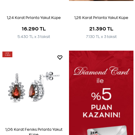
1,24 Karat Pırlanta Yakut Küpe
1,26 Karat Pırlanta Yakut Küpe
16.290 TL
21.390 TL
5.430 TL x 3 taksit
7.130 TL x 3 taksit
ÇOK
SATAN
1,06 Karat Feniks Pırlanta Yakut
Küpe