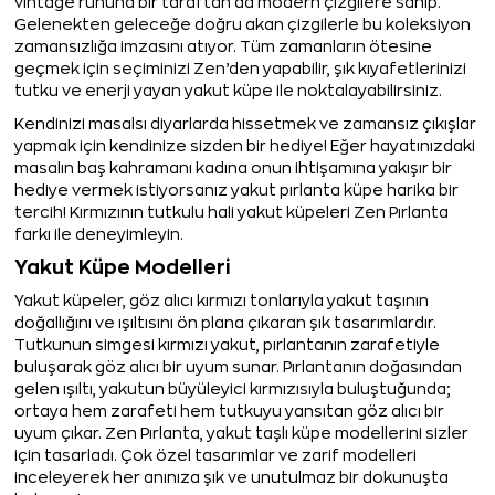
vintage ruhuna bir taraftan da modern çizgilere sahip.
Gelenekten geleceğe doğru akan çizgilerle bu koleksiyon
zamansızlığa imzasını atıyor. Tüm zamanların ötesine
geçmek için seçiminizi Zen’den yapabilir, şık kıyafetlerinizi
tutku ve enerji yayan yakut küpe ile noktalayabilirsiniz.
Kendinizi masalsı diyarlarda hissetmek ve zamansız çıkışlar
yapmak için kendinize sizden bir hediye! Eğer hayatınızdaki
masalın baş kahramanı kadına onun ihtişamına yakışır bir
hediye vermek istiyorsanız yakut pırlanta küpe harika bir
tercih! Kırmızının tutkulu hali yakut küpeleri Zen Pırlanta
farkı ile deneyimleyin.
Yakut Küpe Modelleri
Yakut küpeler, göz alıcı kırmızı tonlarıyla yakut taşının
doğallığını ve ışıltısını ön plana çıkaran şık tasarımlardır.
Tutkunun simgesi kırmızı yakut, pırlantanın zarafetiyle
buluşarak göz alıcı bir uyum sunar. Pırlantanın doğasından
gelen ışıltı, yakutun büyüleyici kırmızısıyla buluştuğunda;
ortaya hem zarafeti hem tutkuyu yansıtan göz alıcı bir
uyum çıkar. Zen Pırlanta, yakut taşlı küpe modellerini sizler
için tasarladı. Çok özel tasarımlar ve zarif modelleri
inceleyerek her anınıza şık ve unutulmaz bir dokunuşta