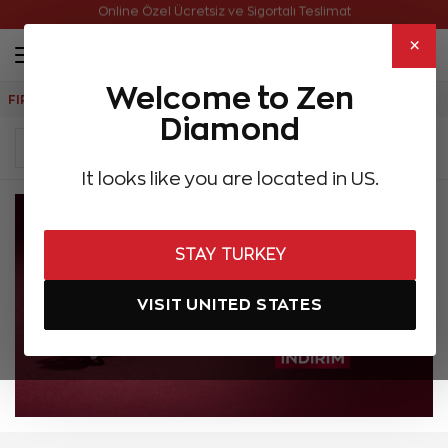
Online Özel Ücretsiz ve Sigortalı Teslimat
×
Welcome to Zen
FIRSATLAR
Aynı Gün Kargo
Çok Satanlar
Hediye Önerileri
Diamond
It looks like you are located in US.
STAY TURKEY
VISIT UNITED STATES