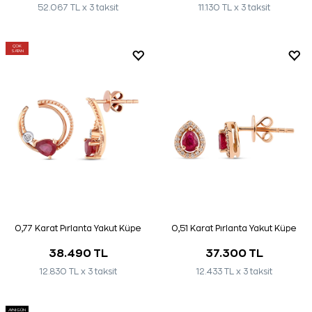
52.067 TL x 3 taksit
11.130 TL x 3 taksit
ÇOK
SATAN
0,77 Karat Pırlanta Yakut Küpe
0,51 Karat Pırlanta Yakut Küpe
38.490 TL
37.300 TL
12.830 TL x 3 taksit
12.433 TL x 3 taksit
AYNI GÜN