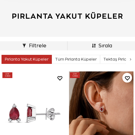
PIRLANTA YAKUT KÜPELER
Filtrele
Sırala
Pırlanta Yakut Küpeler
Tüm Pırlanta Küpeler
Tektaş Pırlanta
ÇOK
ÇOK
SATAN
SATAN