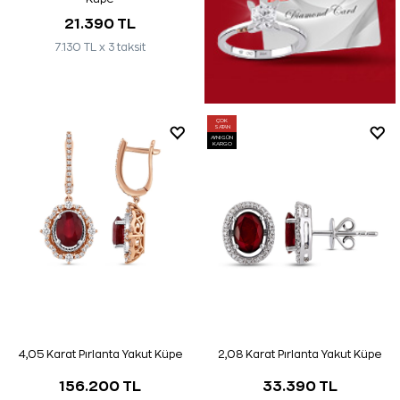
21.390 TL
7.130 TL x 3 taksit
ÇOK
SATAN
AYNI GÜN
KARGO
4,05 Karat Pırlanta Yakut Küpe
2,08 Karat Pırlanta Yakut Küpe
156.200 TL
33.390 TL