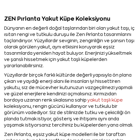
ZEN Pırlanta Yakut Küpe Koleksiyonu
Dünyanın en değerli doğal taşlarından biri olan yakut taşı, iç
ısıtan rengi ve tutkulu duruşu ile Zen Pırlanta tasarımlarını
taçlandırıyor. Yüzyıllardır sevginin, zenginliğin ve şansın taşı
olarak görülen yakut, aynı etkisini koruyarak eşsiz
tasarımlarda yeniden hayat buluyor. Enerjinizi yükseltmek
ve şanslı hissetmek için yakut taşlı küpelerden
yararlanabilirsiniz.
Yüzyıllardır birçok farklı kültürde değerli yapısıyla ön plana
çıkan ve yaydığı enerji alanı ile insanları iyi hissettiren
yakutu, siz de mücevher kutunuzun vazgeçilmezi yapmalı
ve güzel enerjilere kendinizi açmalısınız. Kırmızıdan
bordoya uzanan renk skalasına sahip
yakut taşlı küpe
koleksiyonu, rengin gücünü kullanıyor ve tutkulu bir
görünüm vadediyor. Siz de stilinizde tutku ve çekiciliği ön
planda tutmak istiyor, gösteriş ve ihtişamı aynı anda
yaşamak istiyorsanız tercihiniz bu küpelerden yana olmalı.
Zen Pırlanta, eşsiz yakut küpe modelleri ile bir taraftan