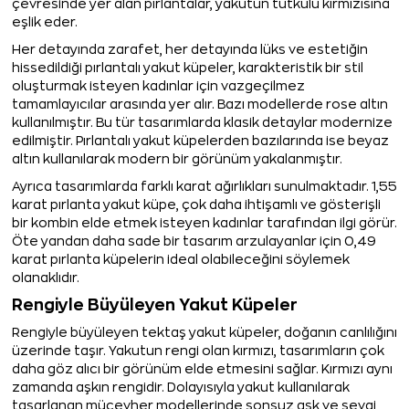
çevresinde yer alan pırlantalar, yakutun tutkulu kırmızısına
eşlik eder.
Her detayında zarafet, her detayında lüks ve estetiğin
hissedildiği pırlantalı yakut küpeler, karakteristik bir stil
oluşturmak isteyen kadınlar için vazgeçilmez
tamamlayıcılar arasında yer alır. Bazı modellerde rose altın
kullanılmıştır. Bu tür tasarımlarda klasik detaylar modernize
edilmiştir. Pırlantalı yakut küpelerden bazılarında ise beyaz
altın kullanılarak modern bir görünüm yakalanmıştır.
Ayrıca tasarımlarda farklı karat ağırlıkları sunulmaktadır. 1,55
karat pırlanta yakut küpe, çok daha ihtişamlı ve gösterişli
bir kombin elde etmek isteyen kadınlar tarafından ilgi görür.
Öte yandan daha sade bir tasarım arzulayanlar için 0,49
karat pırlanta küpelerin ideal olabileceğini söylemek
olanaklıdır.
Rengiyle Büyüleyen Yakut Küpeler
Rengiyle büyüleyen tektaş yakut küpeler, doğanın canlılığını
üzerinde taşır. Yakutun rengi olan kırmızı, tasarımların çok
daha göz alıcı bir görünüm elde etmesini sağlar. Kırmızı aynı
zamanda aşkın rengidir. Dolayısıyla yakut kullanılarak
tasarlanan mücevher modellerinde sonsuz aşk ve sevgi