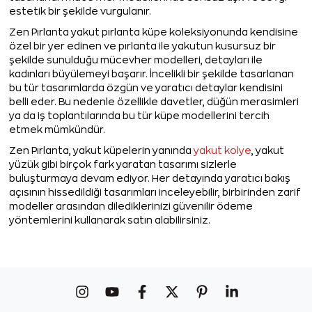
estetik bir şekilde vurgulanır.
Zen Pırlanta yakut pırlanta küpe koleksiyonunda kendisine
özel bir yer edinen ve pırlanta ile yakutun kusursuz bir
şekilde sunulduğu mücevher modelleri, detayları ile
kadınları büyülemeyi başarır. İncelikli bir şekilde tasarlanan
bu tür tasarımlarda özgün ve yaratıcı detaylar kendisini
belli eder. Bu nedenle özellikle davetler, düğün merasimleri
ya da iş toplantılarında bu tür küpe modellerini tercih
etmek mümkündür.
Zen Pırlanta, yakut küpelerin yanında
yakut kolye
, yakut
yüzük gibi birçok fark yaratan tasarımı sizlerle
buluşturmaya devam ediyor. Her detayında yaratıcı bakış
açısının hissedildiği tasarımları inceleyebilir, birbirinden zarif
modeller arasından dilediklerinizi güvenilir ödeme
yöntemlerini kullanarak satın alabilirsiniz.