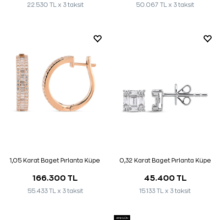
22.530 TL x 3 taksit
50.067 TL x 3 taksit
1,05 Karat Baget Pırlanta Küpe
0,32 Karat Baget Pırlanta Küpe
166.300 TL
45.400 TL
55.433 TL x 3 taksit
15.133 TL x 3 taksit
AYNI GÜN