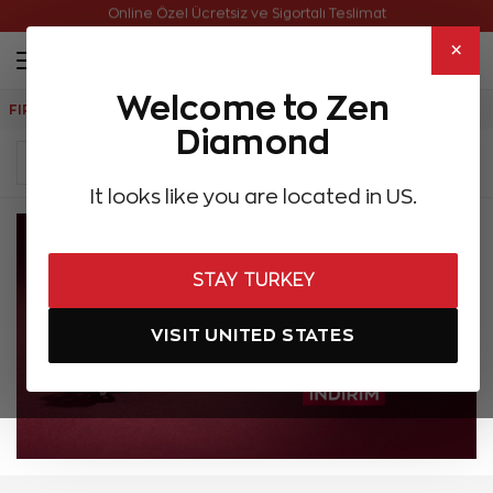
Online Özel Ücretsiz ve Sigortalı Teslimat
×
Welcome to Zen
FIRSATLAR
Aynı Gün Kargo
Çok Satanlar
Hediye Önerileri
Diamond
It looks like you are located in US.
STAY TURKEY
VISIT UNITED STATES