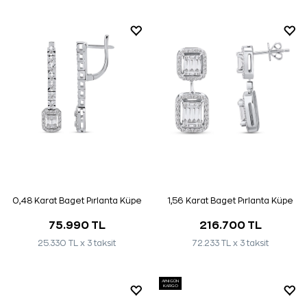
0,48 Karat Baget Pırlanta Küpe
1,56 Karat Baget Pırlanta Küpe
75.990 TL
216.700 TL
25.330 TL x 3 taksit
72.233 TL x 3 taksit
AYNI GÜN
KARGO