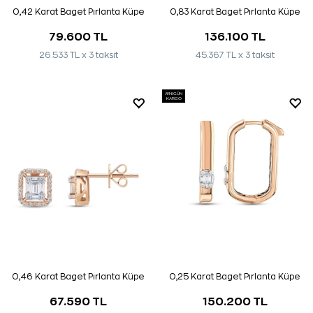
0,42 Karat Baget Pırlanta Küpe
0,83 Karat Baget Pırlanta Küpe
79.600 TL
136.100 TL
26.533 TL x 3 taksit
45.367 TL x 3 taksit
AYNI GÜN
KARGO
0,46 Karat Baget Pırlanta Küpe
0,25 Karat Baget Pırlanta Küpe
67.590 TL
150.200 TL