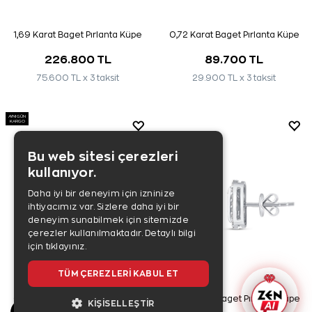
1,69 Karat Baget Pırlanta Küpe
0,72 Karat Baget Pırlanta Küpe
226.800 TL
89.700 TL
75.600 TL x 3 taksit
29.900 TL x 3 taksit
AYNI GÜN
KARGO
Bu web sitesi çerezleri
kullanıyor.
Daha iyi bir deneyim için izninize
ihtiyacımız var. Sizlere daha iyi bir
deneyim sunabilmek için sitemizde
çerezler kullanılmaktadır.
Detaylı bilgi
için tıklayınız.
TÜM ÇEREZLERI KABUL ET
0,53 Karat Baget Pırlanta Küpe
0,69 Karat Baget Pırlanta Küpe
KIŞISELLEŞTIR