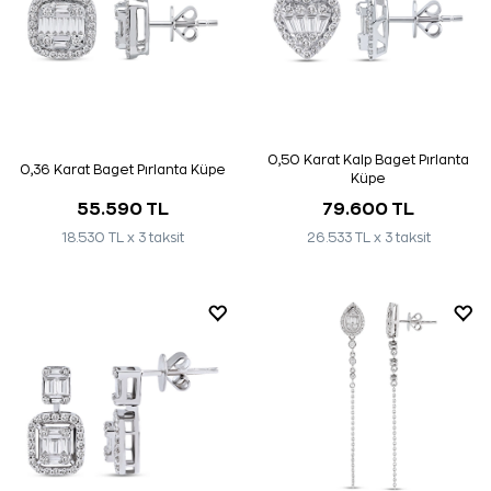
0,50 Karat Kalp Baget Pırlanta
0,36 Karat Baget Pırlanta Küpe
Küpe
55.590 TL
79.600 TL
18.530 TL x 3 taksit
26.533 TL x 3 taksit