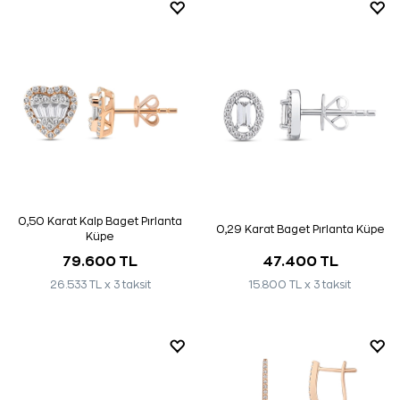
0,50 Karat Kalp Baget Pırlanta
0,29 Karat Baget Pırlanta Küpe
Küpe
79.600 TL
47.400 TL
26.533 TL x 3 taksit
15.800 TL x 3 taksit