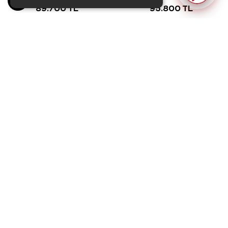
89.700 TL
95.800 TL
29.900 TL x 3 taksit
31.933 TL x 3 taksit
1,50 Karat Baget Pırlanta Küpe
0,43 Karat Baget Pırlanta Küpe
170.400 TL
85.700 TL
56.800 TL x 3 taksit
28.567 TL x 3 taksit