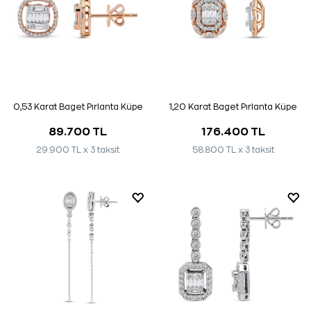
0,53 Karat Baget Pırlanta Küpe
1,20 Karat Baget Pırlanta Küpe
89.700 TL
176.400 TL
29.900 TL x 3 taksit
58.800 TL x 3 taksit