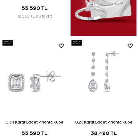
55.590 TL
18.530 TL x 3 taksit
AYNI GÜN
AYNI GÜN
KARGO
KARGO
0,34 Karat Baget Pırlanta Küpe
0,23 Karat Baget Pırlanta Küpe
55.590 TL
38.490 TL