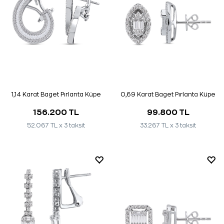
1,14 Karat Baget Pırlanta Küpe
0,69 Karat Baget Pırlanta Küpe
156.200 TL
99.800 TL
52.067 TL x 3 taksit
33.267 TL x 3 taksit