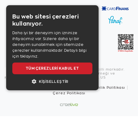
Bu web sitesi çerezleri
kullanıyor.
Daha iyi bir deneyim için izninize
ihtiyacımız var. Sizlere daha iyi bir
deneyim sunabilmek için sitemizde
çerezler kullanılmaktadır.
Detaylı bilgi
için tıklayınız.
TÜM ÇEREZLERI KABUL ET
Copyright © 2026, Zen Diamond tescilli markadır.
Zen Diamond Birleşmiş Markalar Derneği ve
Turquality Destek Programı üyesidir. US
KIŞISELLEŞTIR
Kullanım Şartları
Gizlilik İlkeleri
Güvenlik Politikası
Çerez Politikası