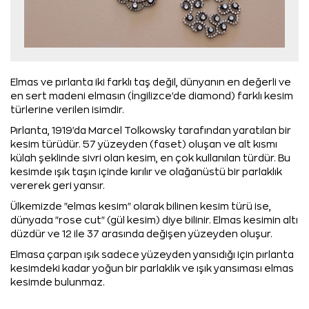
Elmas ve pırlanta iki farklı taş değil, dünyanın en değerli ve
en sert madeni elmasın (İngilizce'de diamond) farklı kesim
türlerine verilen isimdir.
Pırlanta, 1919'da Marcel Tolkowsky tarafından yaratılan bir
kesim türüdür. 57 yüzeyden (faset) oluşan ve alt kısmı
külah şeklinde sivri olan kesim, en çok kullanılan türdür. Bu
kesimde ışık taşın içinde kırılır ve olağanüstü bir parlaklık
vererek geri yansır.
Ülkemizde "elmas kesim" olarak bilinen kesim türü ise,
dünyada "rose cut" (gül kesim) diye bilinir. Elmas kesimin altı
düzdür ve 12 ile 37 arasında değişen yüzeyden oluşur.
Elmasa çarpan ışık sadece yüzeyden yansıdığı için pırlanta
kesimdeki kadar yoğun bir parlaklık ve ışık yansıması elmas
kesimde bulunmaz.