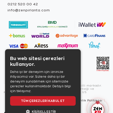
0212 520 00 42
info@zenpirlanta.com
Bu web sitesi çerezleri
kullanıyor.
Daha iyi bir deneyim için izninize
ihtiyacımız var. Sizlere daha iyi bir
deneyim sunabilmek için sitemizde
Copyright © 2026, Zen Diamond tescilli markadır.
çerezler kullanılmaktadır.
Detaylı bilgi
Zen Diamond Birleşmiş Markalar Derneği ve
için tıklayınız.
Turquality Destek Programı üyesidir. US
Kullanım Şartları
Gizlilik İlkeleri
Güvenlik Politikası
TÜM ÇEREZLERI KABUL ET
Çerez Politikası
KIŞISELLEŞTIR