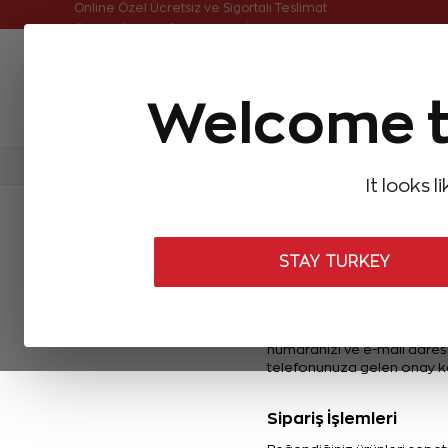
Online Özel Ücretsiz ve Sigortalı Teslimat
Online Özel 14 Gün Kayıpsız İade
Welcome t
FIRSATLAR
Aynı Gün Kargo
Çok Satanlar
Baget Pırlantalar
Pırlanta Yüzükler
Pırlanta K
It looks l
İşlem Rehberi
İşlem Rehbe
STAY TURKEY
Üyelik İşlemleri
Zenpirlanta.com’a üye olmad
ÜY
GİRİŞ ekranına giderek “
numaranızı ve e-mail adresi
telefonunuza gelen onay kod
Sipariş İşlemleri