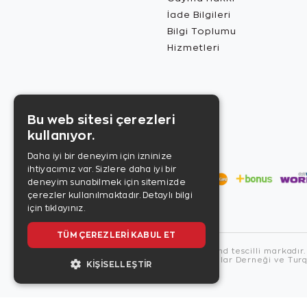
İade Bilgileri
Bilgi Toplumu
Hizmetleri
Bu web sitesi çerezleri
kullanıyor.
Daha iyi bir deneyim için izninize
ihtiyacımız var. Sizlere daha iyi bir
deneyim sunabilmek için sitemizde
çerezler kullanılmaktadır.
Detaylı bilgi
için tıklayınız.
TÜM ÇEREZLERI KABUL ET
Copyright © 2026, Zen Diamond tescilli markadır.
Zen Diamond Birleşmiş Markalar Derneği ve Turqu
KIŞISELLEŞTIR
US