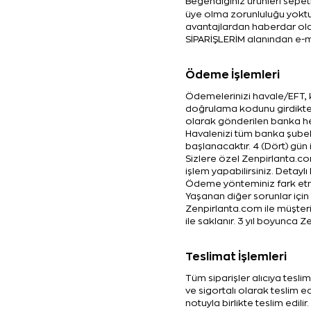
Beğendiğiniz ürünleri sepet
üye olma zorunluluğu yoktur.
avantajlardan haberdar olab
SİPARİŞLERİM alanından e-ma
Ödeme İşlemleri
Ödemelerinizi havale/EFT, k
doğrulama kodunu girdikten
olarak gönderilen banka h
Havalenizi tüm banka şubeler
başlanacaktır. 4 (Dört) gün 
Sizlere özel Zenpirlanta.co
işlem yapabilirsiniz. Detaylı
Ödeme yönteminiz fark etme
Yaşanan diğer sorunlar için “
Zenpirlanta.com ile müşteri
ile saklanır. 3 yıl boyunca Z
Teslimat İşlemleri
Tüm siparişler alıcıya tesl
ve sigortalı olarak teslim e
notuyla birlikte teslim edilir.