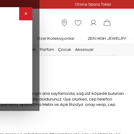
Online Özel
Online Sipariş Takibi
×
rlanta Yüzük
Özel Koleksiyonlar
ZEN HIGH JEWELRY
mark
Saat
Erkek
Parfüm
Çocuk
Aksesuar
 olarak devam etmek için ana sayfamızda, sağ üst köşede bulunan
i eksiksiz bir şekilde doldurunuz. Üye olurken, cep telefon
dilerseniz Aydınlatma Metni ve Açık Rıza’ya onay verip, cep