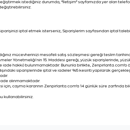
değiştirmek istediğiniz durumda, “İletişim” sayfamızda yer alan telef
iştirebilirsiniz.
rişinizi iptal etmek isterseniz, Siparişlerim sayfasından iptal talebi 
ğınız mücevherinizi mesafeli satış sözleşmesi gereği teslim tarihinde
eşmeler Yönetmeliği'nin 15. Maddesi gereği, yüzük siparişlerinde, yüzük
 iade hakkı) bulunmamaktadır. Bununla birlikte, Zenpirlanta.com’a özel
dışındaki siparişlerinde iptal ve iadeler %5 kesinti yapılarak gerçekleş
dır.
 iade alınmamaktadır.
si için, cayma kararının Zenpirlanta.com’a 14 günlük süre zarfında bi
nu kullanabilirsiniz.