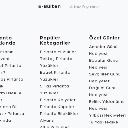
E-Bülten
lanta
Popüler
Özel Günler
kkında
Kategoriler
Anneler Günü
antanın
Pırlanta Yüzükler
Hediyesi
üveni
Tektaş Pırlanta
Babalar Günü
t Pırlanta
Yüzükler
Hediyesi
ir?
Baget Pırlanta
Sevgililer Günü
aş Pırlanta
Yüzükler
Hediyeleri
ük
5 Taş Pırlanta
Doğum Günü
m Bileklik
Yüzükler
Hediyesi
ir
Pırlanta Kolyeler
Evlilik Yıldönümü
lerin Dili
Pırlanta Küpeler
Hediyesi
s - Pırlanta
Pırlanta Bileklikler
Yılbaşı Hediyeleri
kında
Alyans
18 Yaş Hediye
Altın Yüzükler