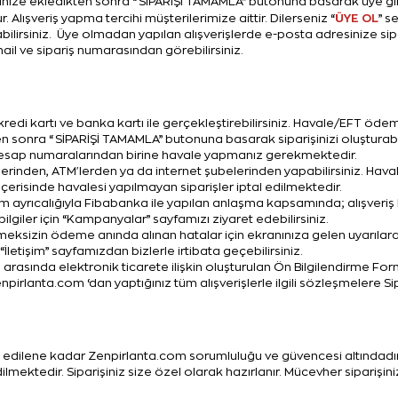
inize ekledikten sonra “SİPARİŞİ TAMAMLA” butonuna basarak üye giriş
ÜYE OL
 Alışveriş yapma tercihi müşterilerimize aittir. Dilerseniz “
” s
ilirsiniz. Üye olmadan yapılan alışverişlerde e-posta adresinize sip
il ve sipariş numarasından görebilirsiniz.
redi kartı ve banka kartı ile gerçekleştirebilirsiniz. Havale/EFT ödem
 sonra “SİPARİŞİ TAMAMLA” butonuna basarak siparişinizi oluşturabil
esap numaralarından birine havale yapmanız gerekmektedir.
inden, ATM'lerden ya da internet şubelerinden yapabilirsiniz. Havale i
içerisinde havalesi yapılmayan siparişler iptal edilmektedir.
m ayrıcalığıyla Fibabanka ile yapılan anlaşma kapsamında; alışveriş kr
 bilgiler için “Kampanyalar” sayfamızı ziyaret edebilirsiniz.
ksizin ödeme anında alınan hatalar için ekranınıza gelen uyarılara 
İletişim” sayfamızdan bizlerle irtibata geçebilirsiniz.
 arasında elektronik ticarete ilişkin oluşturulan Ön Bilgilendirme Fo
enpirlanta.com ‘dan yaptığınız tüm alışverişlerle ilgili sözleşmelere Si
im edilene kadar Zenpirlanta.com sorumluluğu ve güvencesi altındad
dilmektedir. Siparişiniz size özel olarak hazırlanır. Mücevher sipariş