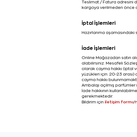
Teslimat / Fatura adresini 
kargoya verilmeden önce değ
İptal İşlemleri
Hazırlanma aşamasındaki sipa
İade İşlemleri
Online Mağazadan satın aldı
alabilirsiniz. Mesafeli Sözl
olarak cayma hakkı (iptal ve
yüzükleri için: 20-23 arası) 
cayma hakkı bulunmamakta
Ambalajı açılmış parfümler
İade hakkının kullanılabilme
gerekmektedir.
iletişim formu
Bildirim için
’