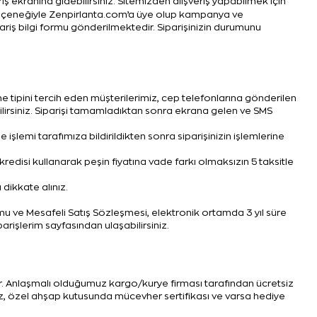
 ekranına gidebilirsiniz. Sitemizden alışveriş yapabilmek için
eçeneğiyle Zenpirlanta.com’a üye olup kampanya ve
ariş bilgi formu gönderilmektedir. Siparişinizin durumunu
e tipini tercih eden müşterilerimiz, cep telefonlarına gönderilen
irsiniz. Siparişi tamamladıktan sonra ekrana gelen ve SMS
şlemi tarafımıza bildirildikten sonra siparişinizin işlemlerine
edisi kullanarak peşin fiyatına vade farkı olmaksızın 5 taksitle
dikkate alınız.
rmu ve Mesafeli Satış Sözleşmesi, elektronik ortamda 3 yıl süre
parişlerim sayfasından ulaşabilirsiniz.
ır. Anlaşmalı olduğumuz kargo/kurye firması tarafından ücretsiz
iniz, özel ahşap kutusunda mücevher sertifikası ve varsa hediye