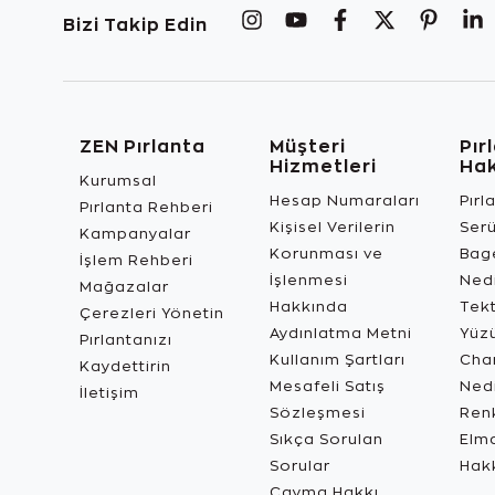
Bizi Takip Edin
ZEN Pırlanta
Müşteri
Pır
Hizmetleri
Ha
Kurumsal
Hesap Numaraları
Pırl
Pırlanta Rehberi
Kişisel Verilerin
Ser
Kampanyalar
Korunması ve
Bage
İşlem Rehberi
İşlenmesi
Ned
Mağazalar
Hakkında
Tekt
Çerezleri Yönetin
Aydınlatma Metni
Yüz
Pırlantanızı
Kullanım Şartları
Char
Kaydettirin
Mesafeli Satış
Ned
İletişim
Sözleşmesi
Renk
Sıkça Sorulan
Elma
Sorular
Hak
Cayma Hakkı