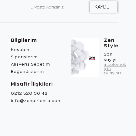
Bilgilerim
Zen
Style
Hesabım
Son
Siparişlerim
sayıyı
Alışveriş Sepetim
incelemek
için
Beğendiklerim
tıklayınız.
Misafir İlişkileri
0212 520 00 42
info@zenpirlanta.com