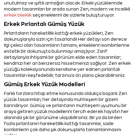
unutulmaz ve ışıltılı armağan olacak. Erkek yüzüklerinde
modern tasarımları bir arada sunan Zen, modern ve incelikli
erkek bileklik
seçeneklerini de sizlerle buluşturuyor.
Erkek Pırlantalı Gümüş Yüzük
Pırlantaların hareketlilik kattığı erkek yüzükleri, Zen
dokunuşlarıyla sizin için tasarlandı! Her detayı son derece
ilgi çekici olan tasarımların tamamı, erkeklerin kombinlerine
estetik bir dokunuşta bulunmayı amaçlıyor. Zarif
detaylarıyla ihtişamlı bir görünüm elde eden tasarımlar;
kendinizi her an benzersiz hissetmenizi sağlıyor. Zen erkek
yüzüğü koleksiyonunda kendisine yer edinen pırlantalı
tasarımları keşfedebilir, tarzınıza ön plana çıkarabilirsiniz.
Gümüş Erkek Yüzük Modelleri
Farklı tarzlara hitap etme konusunda oldukça başarılı Zen
yüzük tasarımları, her detayında muhteşem bir gizem
barındırıyor. Gümüş ve pırlantanın muhteşem uyumunu bir
araya getiren yüzük modellerini tercih ederek hayatın her
alanında şık bir görünüme ulaşabilirsiniz. Bir ya da birden
fazla pırlantanın hareketlilik kattığı tasarımlar, sade
kombinlerin çok daha şık dokunuşlarla tamamlanmasını