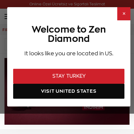
Online Özel Ücretsiz ve Sigortalı Teslimat
×
Welcome to Zen
FIRSATLAR
Aynı Gün Kargo
Çok Satanlar
Hediye Önerileri
Diamond
It looks like you are located in US.
STAY TURKEY
VISIT UNITED STATES