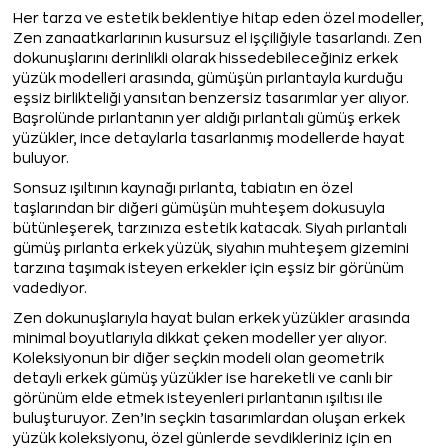
Her tarza ve estetik beklentiye hitap eden özel modeller,
Zen zanaatkarlarının kusursuz el işçiliğiyle tasarlandı. Zen
dokunuşlarını derinlikli olarak hissedebileceğiniz erkek
yüzük modelleri arasında, gümüşün pırlantayla kurduğu
eşsiz birlikteliği yansıtan benzersiz tasarımlar yer alıyor.
Başrolünde pırlantanın yer aldığı pırlantalı gümüş erkek
yüzükler, ince detaylarla tasarlanmış modellerde hayat
buluyor.
Sonsuz ışıltının kaynağı pırlanta, tabiatın en özel
taşlarından bir diğeri gümüşün muhteşem dokusuyla
bütünleşerek, tarzınıza estetik katacak. Siyah pırlantalı
gümüş pırlanta erkek yüzük, siyahın muhteşem gizemini
tarzına taşımak isteyen erkekler için eşsiz bir görünüm
vadediyor.
Zen dokunuşlarıyla hayat bulan erkek yüzükler arasında
minimal boyutlarıyla dikkat çeken modeller yer alıyor.
Koleksiyonun bir diğer seçkin modeli olan geometrik
detaylı erkek gümüş yüzükler ise hareketli ve canlı bir
görünüm elde etmek isteyenleri pırlantanın ışıltısı ile
buluşturuyor. Zen’in seçkin tasarımlardan oluşan erkek
yüzük koleksiyonu, özel günlerde sevdikleriniz için en