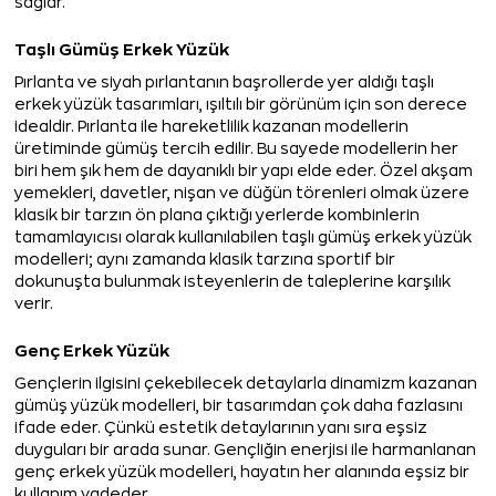
sağlar.
Taşlı Gümüş Erkek Yüzük
Pırlanta ve siyah pırlantanın başrollerde yer aldığı taşlı
erkek yüzük tasarımları, ışıltılı bir görünüm için son derece
idealdir. Pırlanta ile hareketlilik kazanan modellerin
üretiminde gümüş tercih edilir. Bu sayede modellerin her
biri hem şık hem de dayanıklı bir yapı elde eder. Özel akşam
yemekleri, davetler, nişan ve düğün törenleri olmak üzere
klasik bir tarzın ön plana çıktığı yerlerde kombinlerin
tamamlayıcısı olarak kullanılabilen taşlı gümüş erkek yüzük
modelleri; aynı zamanda klasik tarzına sportif bir
dokunuşta bulunmak isteyenlerin de taleplerine karşılık
verir.
Genç Erkek Yüzük
Gençlerin ilgisini çekebilecek detaylarla dinamizm kazanan
gümüş yüzük modelleri, bir tasarımdan çok daha fazlasını
ifade eder. Çünkü estetik detaylarının yanı sıra eşsiz
duyguları bir arada sunar. Gençliğin enerjisi ile harmanlanan
genç erkek yüzük modelleri, hayatın her alanında eşsiz bir
kullanım vadeder.