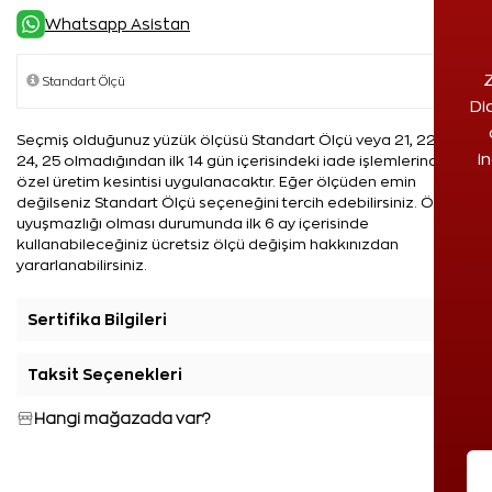
Whatsapp Asistan
Z
Di
Seçmiş olduğunuz yüzük ölçüsü Standart Ölçü veya 21, 22, 23,
i
24, 25 olmadığından ilk 14 gün içerisindeki iade işlemlerinde %5
özel üretim kesintisi uygulanacaktır. Eğer ölçüden emin
değilseniz Standart Ölçü seçeneğini tercih edebilirsiniz. Ölçü
uyuşmazlığı olması durumunda ilk 6 ay içerisinde
kullanabileceğiniz ücretsiz ölçü değişim hakkınızdan
yararlanabilirsiniz.
Sertifika Bilgileri
+
Taksit Seçenekleri
+
Hangi mağazada var?