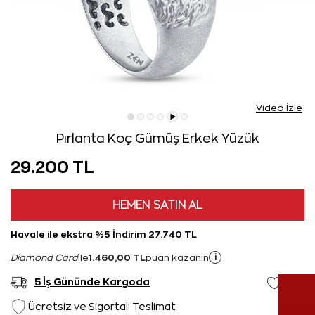
Video İzle
Pırlanta Koç Gümüş Erkek Yüzük
29.200 TL
HEMEN SATIN AL
Havale ile ekstra %5 İndirim 27.740 TL
1.460,00 TL
i
Diamond Card
ile
puan kazanın
5 İş Gününde Kargoda
Ücretsiz ve Sigortalı Teslimat