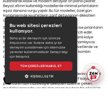
kullanılarak klasik ve modern detaylar ön plana çıkarılır.
Beyaz altının kullanıldığı modellerde minimal pırlantaların
eşsiz dansına vurgu yapılır. Bu tür modeller, özel gün
kombinlerinde kıyafetlerin zarif detaylarının dikkatleri
üzerine çekmesini sağlar.
Bu web sitesi çerezleri
Sarı altın kullanılarak tasarlanan modellerde ise pırlantanın
kullanıyor.
zarafetinin yanı sıra melek kanadı figürü tercih edilir.
Böylelikle hem ihtişamlı hem de oldukça anlamlı kolye
Daha iyi bir deneyim için izninize
tasarımları elde edilir. Ofis kombinlerinin tamamlayıcısı
ihtiyacımız var. Sizlere daha iyi bir
olarak kullanılabilen kolye modelleri, özel davetlerde ve
deneyim sunabilmek için sitemizde
nişan ya da düğün törenlerinde ise gözlerin kombin
çerezler kullanılmaktadır.
Detaylı bilgi
üzerinde olmasını sağlar.
için tıklayınız.
TÜM ÇEREZLERI KABUL ET
Taşlı Harf Kolye
Taş detaylarıyla stil sahibi kadınların kıyafetlerini çok özel
KIŞISELLEŞTIR
bir şekilde tamamlamasını sağlayan taşlı harf kolyeler,
pırlantanın tüm cazibesiyle dikkatleri üzerine çeken
modeller arasında yer alır. Kolyelerin modern bir görünüm
kazanmasını sağlayan pırlantalar, harf kolyelerin ihtişamlı
bir görünüm kazanmasını sağlarken aynı zamanda sonsuz
aşkın ve sevginin ön plana çıkmasına da katkıda bulunur.