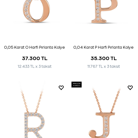
0,05 Karat O Harfi Pırlanta Kolye
0,04 Karat P Harfi Pırlanta Kolye
37.300 TL
35.300 TL
12.433 TL x 3 taksit
11.767 TL x 3 taksit
AYNI GÜN
KARGO