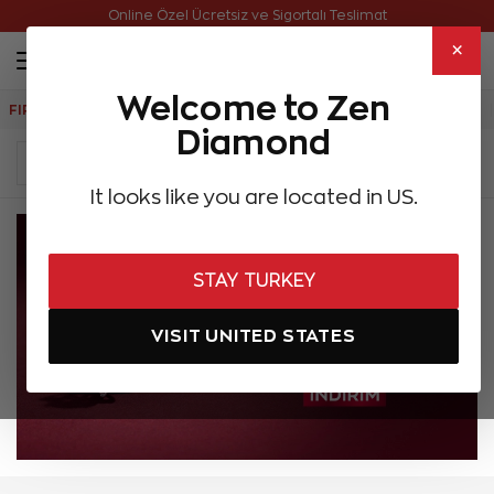
Online Özel Ücretsiz ve Sigortalı Teslimat
×
Welcome to Zen
FIRSATLAR
Aynı Gün Kargo
Çok Satanlar
Hediye Önerileri
Diamond
It looks like you are located in US.
STAY TURKEY
VISIT UNITED STATES