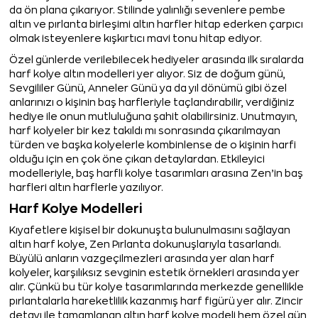
da ön plana çıkarıyor. Stilinde yalınlığı sevenlere pembe
altın ve pırlanta birleşimi altın harfler hitap ederken çarpıcı
olmak isteyenlere kışkırtıcı mavi tonu hitap ediyor.
Özel günlerde verilebilecek hediyeler arasında ilk sıralarda
harf kolye altın modelleri yer alıyor. Siz de doğum günü,
Sevgililer Günü, Anneler Günü ya da yıl dönümü gibi özel
anlarınızı o kişinin baş harfleriyle taçlandırabilir, verdiğiniz
hediye ile onun mutluluğuna şahit olabilirsiniz. Unutmayın,
harf kolyeler bir kez takıldı mı sonrasında çıkarılmayan
türden ve başka kolyelerle kombinlense de o kişinin harfi
olduğu için en çok öne çıkan detaylardan. Etkileyici
modelleriyle, baş harfli kolye tasarımları arasına Zen’in baş
harfleri altın harflerle yazılıyor.
Harf Kolye Modelleri
Kıyafetlere kişisel bir dokunuşta bulunulmasını sağlayan
altın harf kolye, Zen Pırlanta dokunuşlarıyla tasarlandı.
Büyülü anların vazgeçilmezleri arasında yer alan harf
kolyeler, karşılıksız sevginin estetik örnekleri arasında yer
alır. Çünkü bu tür kolye tasarımlarında merkezde genellikle
pırlantalarla hareketlilik kazanmış harf figürü yer alır. Zincir
detayı ile tamamlanan altın harf kolye modeli hem özel gün