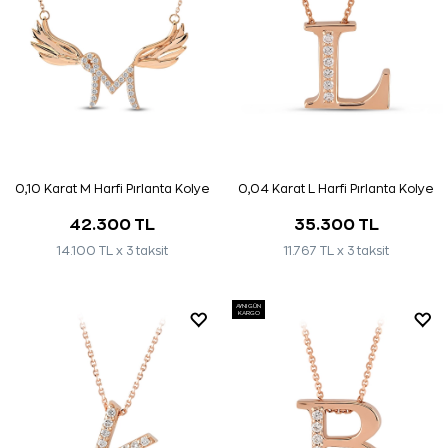
0,10 Karat M Harfi Pırlanta Kolye
0,04 Karat L Harfi Pırlanta Kolye
42.300 TL
35.300 TL
14.100 TL x 3 taksit
11.767 TL x 3 taksit
AYNI GÜN
KARGO