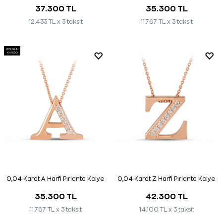
37.300 TL
35.300 TL
12.433 TL x 3 taksit
11.767 TL x 3 taksit
AYNI GÜN
KARGO
0,04 Karat A Harfi Pırlanta Kolye
0,04 Karat Z Harfi Pırlanta Kolye
35.300 TL
42.300 TL
11.767 TL x 3 taksit
14.100 TL x 3 taksit