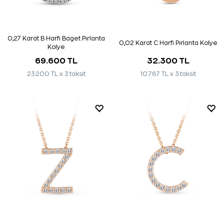
0,27 Karat B Harfi Baget Pırlanta
0,02 Karat C Harfi Pırlanta Kolye
Kolye
69.600 TL
32.300 TL
23.200 TL x 3 taksit
10.767 TL x 3 taksit