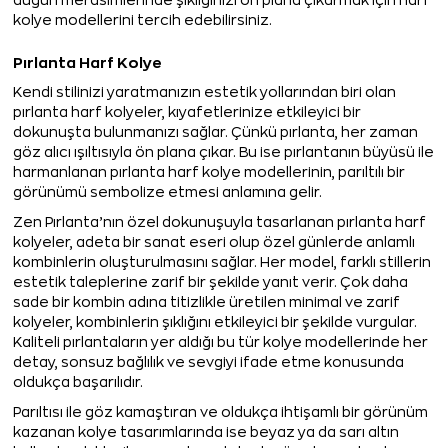
düğün merasimlerinde şıklığınızı ön plana çıkarmak için harf
kolye modellerini tercih edebilirsiniz.
Pırlanta Harf Kolye
Kendi stilinizi yaratmanızın estetik yollarından biri olan
pırlanta harf kolyeler, kıyafetlerinize etkileyici bir
dokunuşta bulunmanızı sağlar. Çünkü pırlanta, her zaman
göz alıcı ışıltısıyla ön plana çıkar. Bu ise pırlantanın büyüsü ile
harmanlanan pırlanta harf kolye modellerinin, parıltılı bir
görünümü sembolize etmesi anlamına gelir.
Zen Pırlanta’nın özel dokunuşuyla tasarlanan pırlanta harf
kolyeler, adeta bir sanat eseri olup özel günlerde anlamlı
kombinlerin oluşturulmasını sağlar. Her model, farklı stillerin
estetik taleplerine zarif bir şekilde yanıt verir. Çok daha
sade bir kombin adına titizlikle üretilen minimal ve zarif
kolyeler, kombinlerin şıklığını etkileyici bir şekilde vurgular.
Kaliteli pırlantaların yer aldığı bu tür kolye modellerinde her
detay, sonsuz bağlılık ve sevgiyi ifade etme konusunda
oldukça başarılıdır.
Parıltısı ile göz kamaştıran ve oldukça ihtişamlı bir görünüm
kazanan kolye tasarımlarında ise beyaz ya da sarı altın