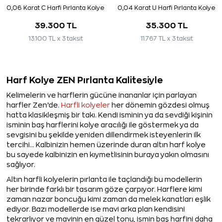
0,06 Karat C Harfi Pırlanta Kolye
0,04 Karat U Harfi Pırlanta Kolye
39.300 TL
35.300 TL
13.100 TL x 3 taksit
11.767 TL x 3 taksit
Harf Kolye ZEN Pırlanta Kalitesiyle
Kelimelerin ve harflerin gücüne inananlar için parlayan
harfler Zen’de.
Harfli kolyeler
her dönemin gözdesi olmuş
hatta klasikleşmiş bir takı. Kendi isminin ya da sevdiği kişinin
isminin baş harflerini kolye aracılığı ile göstermek ya da
sevgisini bu şekilde yeniden dillendirmek isteyenlerin ilk
tercihi… Kalbinizin hemen üzerinde duran altın harf kolye
bu sayede kalbinizin en kıymetlisinin buraya yakın olmasını
sağlıyor.
Altın harfli kolyelerin pırlanta ile taçlandığı bu modellerin
her birinde farklı bir tasarım göze çarpıyor. Harflere kimi
zaman nazar boncuğu kimi zaman da melek kanatları eşlik
ediyor. Bazı modellerde ise mavi arka plan kendisini
tekrarlıyor ve mavinin en güzel tonu, ismin baş harfini daha