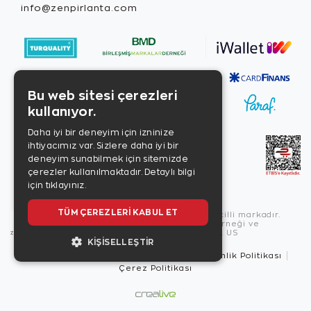
info@zenpirlanta.com
Bu web sitesi çerezleri
kullanıyor.
Daha iyi bir deneyim için izninize
ihtiyacımız var. Sizlere daha iyi bir
deneyim sunabilmek için sitemizde
çerezler kullanılmaktadır.
Detaylı bilgi
için tıklayınız.
TÜM ÇEREZLERI KABUL ET
Copyright © 2026, Zen Diamond tescilli markadır.
Zen Diamond Birleşmiş Markalar Derneği ve
Turquality Destek Programı üyesidir. US
KIŞISELLEŞTIR
Kullanım Şartları
Gizlilik İlkeleri
Güvenlik Politikası
Çerez Politikası