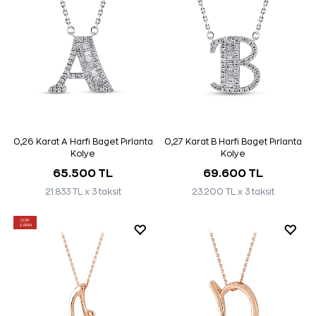
0,26 Karat A Harfi Baget Pırlanta
0,27 Karat B Harfi Baget Pırlanta
Kolye
Kolye
65.500 TL
69.600 TL
21.833 TL x 3 taksit
23.200 TL x 3 taksit
ÇOK
SATAN