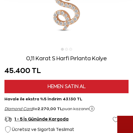
0,11 Karat S Harfi Pırlanta Kolye
45.400 TL
HEMEN SATIN AL
Havale ile ekstra %5 İndirim 43.130 TL
2.270,00 TL
i
Diamond Card
ile
puan kazanın
1 - 5 İş Gününde Kargoda
Ücretsiz ve Sigortalı Teslimat