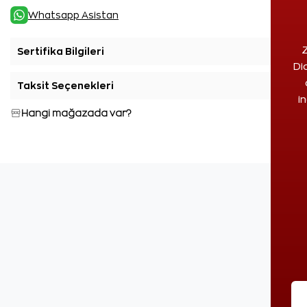
Whatsapp Asistan
Z
Sertifika Bilgileri
+
Di
Taksit Seçenekleri
+
i
Hangi mağazada var?