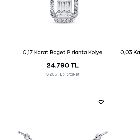
0,17 Karat Baget Pırlanta Kolye
0,03 Ka
24.790 TL
8.263 TL x 3 taksit