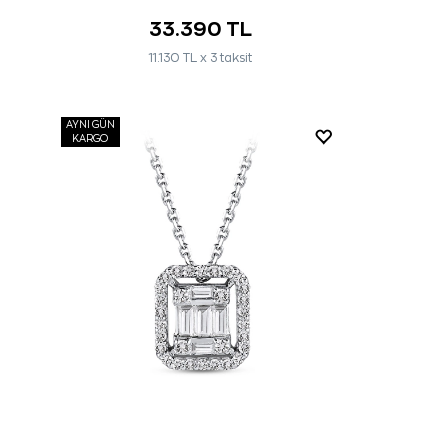
33.390 TL
11.130 TL x 3 taksit
AYNI GÜN
KARGO