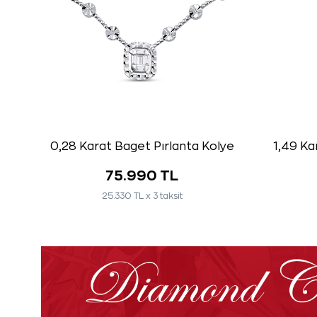
0,28 Karat Baget Pırlanta Kolye
1,49 Ka
75.990 TL
25.330 TL x 3 taksit