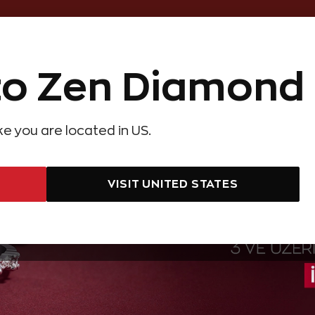
Online Özel Ücretsiz ve Sigortalı Te
o Zen Diamond
Hediye Önerileri
Evlilik Teklifi
Setler
Oval Tektaş Pı
olyeler
Pırlanta Küpeler
Pırlanta Bileklikler
Zen Alyans
Forever
ONLINE ÖZEL
ike you are located in US.
VISIT UNITED STATES