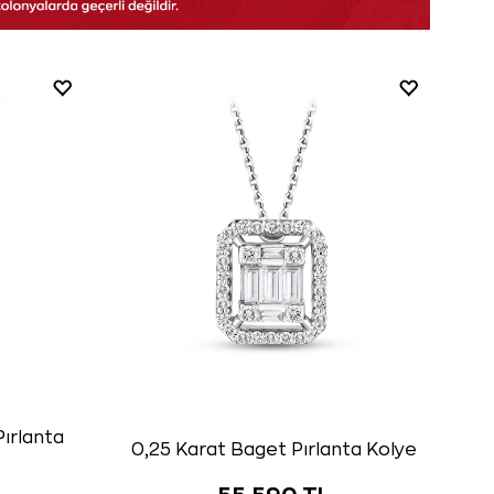
Pırlanta
0,25 Karat Baget Pırlanta Kolye