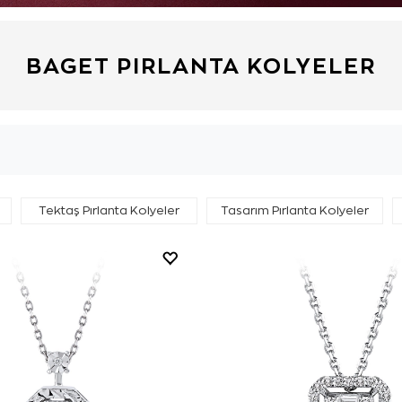
BAGET PIRLANTA KOLYELER
Tektaş Pırlanta Kolyeler
Tasarım Pırlanta Kolyeler