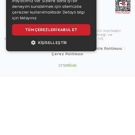
ihtiyacımız var. Sizlere daha iyi bir
deneyim sunabilmek için sitemizde
çerezler kullanılmaktadır.
Detaylı bilgi
için tıklayınız.
TÜM ÇEREZLERI KABUL ET
Copyright © 2026, Zen Diamond tescilli markadır.
Zen Diamond Birleşmiş Markalar Derneği ve
Turquality Destek Programı üyesidir. US
KIŞISELLEŞTIR
Kullanım Şartları
Gizlilik İlkeleri
Güvenlik Politikası
Çerez Politikası