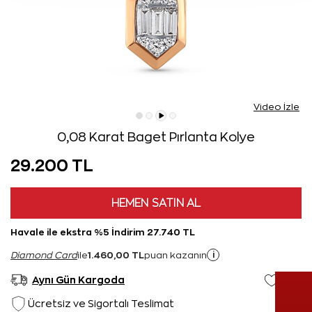
Video İzle
0,08 Karat Baget Pırlanta Kolye
29.200 TL
HEMEN SATIN AL
Havale ile ekstra %5 İndirim 27.740 TL
1.460,00 TL
i
Diamond Card
ile
puan kazanın
Aynı Gün Kargoda
Ücretsiz ve Sigortalı Teslimat