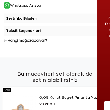
Whatsapp Asistan
Z
Sertifika Bilgileri
+
Di
Taksit Seçenekleri
+
i
Hangi mağazada var?
Bu mücevheri set olarak da
satın alabilirsiniz
AYNI GÜN
KARGO
0,08 Karat Baget Pırlanta Yüzük
29.200 TL