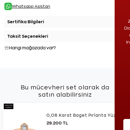
Whatsapp Asistan
Z
Sertifika Bilgileri
+
Di
Taksit Seçenekleri
+
i
Hangi mağazada var?
Bu mücevheri set olarak da
satın alabilirsiniz
AYNI GÜN
KARGO
0,08 Karat Baget Pırlanta Yüzük
29.200 TL