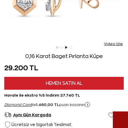
Video İzle
0,16 Karat Baget Pırlanta Küpe
29.200 TL
HEMEN SATIN AL
Havale ile ekstra %5 İndirim 27.740 TL
1.460,00 TL
i
Diamond Card
ile
puan kazanın
Aynı Gün Kargoda
Ücretsiz ve Sigortalı Teslimat