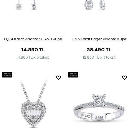
0,04 Karat Pırlanta Su Yolu Küpe
0,23 Karat Baget Pırlanta Küpe
14.590 TL
38.490 TL
4.863 TL x 3 taksit
12.830 TL x 3 taksit
AYNI GÜN
AYNI GÜN
KARGO
KARGO