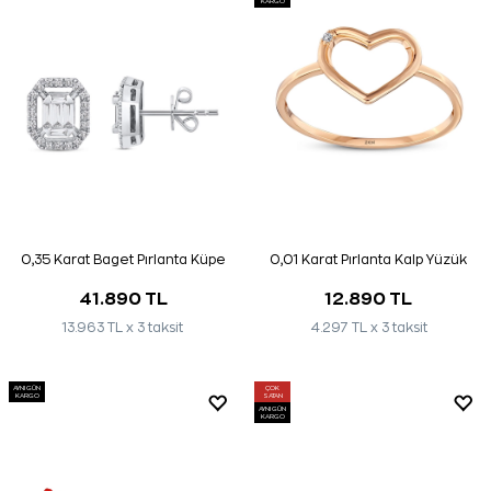
KARGO
0,35 Karat Baget Pırlanta Küpe
0,01 Karat Pırlanta Kalp Yüzük
41.890 TL
12.890 TL
13.963 TL x 3 taksit
4.297 TL x 3 taksit
AYNI GÜN
ÇOK
KARGO
SATAN
AYNI GÜN
KARGO