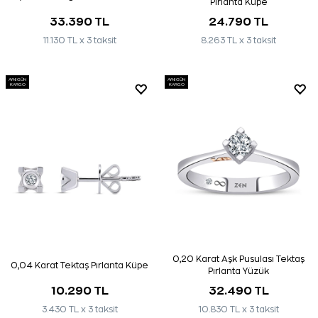
Pırlanta Küpe
33.390 TL
24.790 TL
11.130 TL x 3 taksit
8.263 TL x 3 taksit
AYNI GÜN
AYNI GÜN
KARGO
KARGO
0,20 Karat Aşk Pusulası Tektaş
0,04 Karat Tektaş Pırlanta Küpe
Pırlanta Yüzük
10.290 TL
32.490 TL
3.430 TL x 3 taksit
10.830 TL x 3 taksit