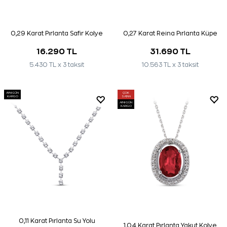
0,29 Karat Pırlanta Safir Kolye
0,27 Karat Reina Pırlanta Küpe
16.290 TL
31.690 TL
5.430 TL x 3 taksit
10.563 TL x 3 taksit
AYNI GÜN
ÇOK
KARGO
SATAN
AYNI GÜN
KARGO
0,11 Karat Pırlanta Su Yolu
1,04 Karat Pırlanta Yakut Kolye