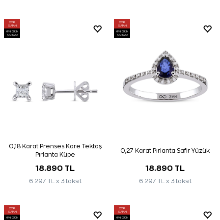
ÇOK
ÇOK
SATAN
SATAN
AYNI GÜN
AYNI GÜN
KARGO
KARGO
0,18 Karat Prenses Kare Tektaş
0,27 Karat Pırlanta Safir Yüzük
Pırlanta Küpe
18.890 TL
18.890 TL
6.297 TL x 3 taksit
6.297 TL x 3 taksit
ÇOK
ÇOK
SATAN
SATAN
AYNI GÜN
AYNI GÜN