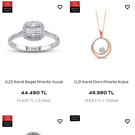
ÇOK
ÇOK
SATAN
SATAN
AYNI GÜN
AYNI GÜN
KARGO
KARGO
0,22 Karat Baget Pırlanta Yüzük
0,21 Karat Flora Pırlanta Kolye
44.490 TL
46.990 TL
14.830 TL x 3 taksit
15.663 TL x 3 taksit
ÇOK
AYNI GÜN
SATAN
KARGO
AYNI GÜN
KARGO