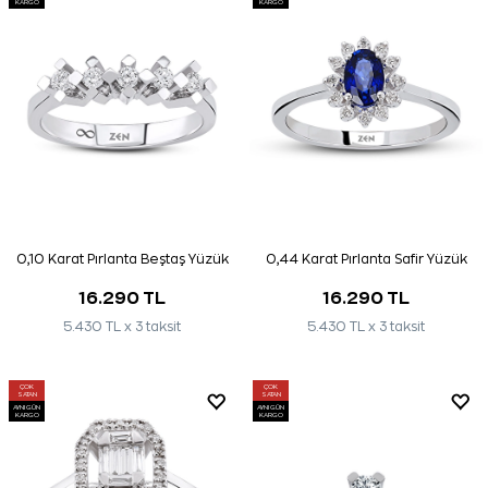
KARGO
KARGO
0,10 Karat Pırlanta Beştaş Yüzük
0,44 Karat Pırlanta Safir Yüzük
16.290 TL
16.290 TL
5.430 TL x 3 taksit
5.430 TL x 3 taksit
ÇOK
ÇOK
SATAN
SATAN
AYNI GÜN
AYNI GÜN
KARGO
KARGO