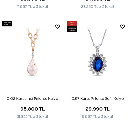
11.997 TL x 3 taksit
28.230 TL x 3 taksit
AYNI GÜN
ÇOK
KARGO
SATAN
AYNI GÜN
KARGO
0,02 Karat İnci Pırlanta Kolye
0,67 Karat Pırlanta Safir Kolye
95.800 TL
29.990 TL
31.933 TL x 3 taksit
9.997 TL x 3 taksit