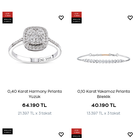
ÇOK
ÇOK
SATAN
SATAN
AYNI GÜN
AYNI GÜN
KARGO
KARGO
0,40 Karat Harmony Pırlanta
0,10 Karat Yakamoz Pırlanta
Yüzük
Bileklik
64.190 TL
40.190 TL
21.397 TL x 3 taksit
13.397 TL x 3 taksit
AYNI GÜN
ÇOK
KARGO
SATAN
AYNI GÜN