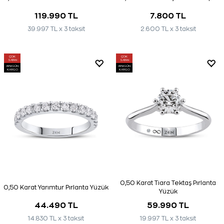
119.990 TL
7.800 TL
39.997 TL x 3 taksit
2.600 TL x 3 taksit
ÇOK
ÇOK
SATAN
SATAN
AYNI GÜN
AYNI GÜN
KARGO
KARGO
0,50 Karat Tiara Tektaş Pırlanta
0,50 Karat Yarımtur Pırlanta Yüzük
Yüzük
44.490 TL
59.990 TL
14.830 TL x 3 taksit
19.997 TL x 3 taksit