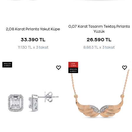
0,07 Karat Tasarım Tektaş Pırlanta
2,08 Karat Pırlanta Yakut Küpe
Yüzük
33.390 TL
26.590 TL
11.130 TL x 3 taksit
8.863 TL x 3 taksit
AYNI GÜN
ÇOK
KARGO
SATAN
AYNI GÜN
KARGO