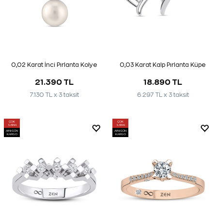
0,02 Karat İnci Pırlanta Kolye
0,03 Karat Kalp Pırlanta Küpe
21.390 TL
18.890 TL
7.130 TL x 3 taksit
6.297 TL x 3 taksit
ÇOK
ÇOK
SATAN
SATAN
AYNI GÜN
AYNI GÜN
KARGO
KARGO