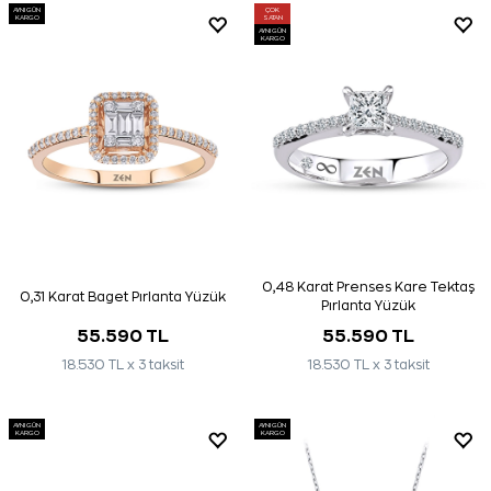
AYNI GÜN
ÇOK
KARGO
SATAN
AYNI GÜN
KARGO
0,48 Karat Prenses Kare Tektaş
0,31 Karat Baget Pırlanta Yüzük
Pırlanta Yüzük
55.590 TL
55.590 TL
18.530 TL x 3 taksit
18.530 TL x 3 taksit
AYNI GÜN
AYNI GÜN
KARGO
KARGO