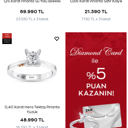
1,25 Karat Pırlanta Su Yolu Bileklik
0,66 Karat Pırlanta Safir Kolye
69.990 TL
21.390 TL
23.330 TL x 3 taksit
7.130 TL x 3 taksit
ÇOK
SATAN
AYNI GÜN
KARGO
0,40 Karat Hera Tektaş Pırlanta
Yüzük
48.990 TL
16.330 TL x 3 taksit