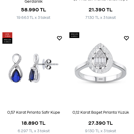
Gerdanlık
58.990 TL
21.390 TL
19.663 TL x 3 taksit
7.130 TL x 3 taksit
ÇOK
AYNI GÜN
SATAN
KARGO
AYNI GÜN
KARGO
0,57 Karat Pırlanta Safir Küpe
0,12 Karat Baget Pırlanta Yüzük
18.890 TL
27.390 TL
6.297 TL x 3 taksit
9.130 TL x 3 taksit