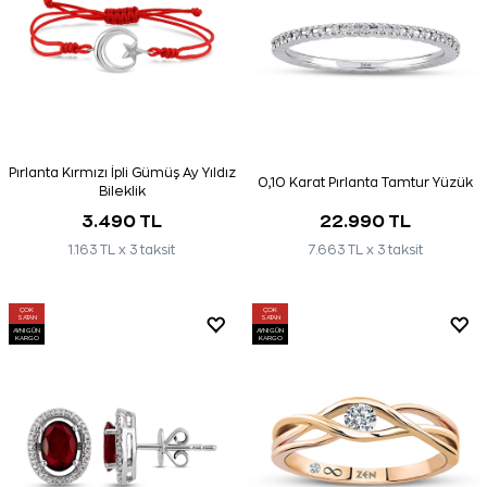
Pırlanta Kırmızı İpli Gümüş Ay Yıldız
0,10 Karat Pırlanta Tamtur Yüzük
Bileklik
3.490 TL
22.990 TL
1.163 TL x 3 taksit
7.663 TL x 3 taksit
ÇOK
ÇOK
SATAN
SATAN
AYNI GÜN
AYNI GÜN
KARGO
KARGO