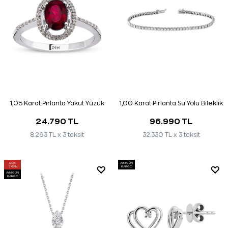
1,05 Karat Pırlanta Yakut Yüzük
1,00 Karat Pırlanta Su Yolu Bileklik
24.790 TL
96.990 TL
8.263 TL x 3 taksit
32.330 TL x 3 taksit
ÇOK
AYNI GÜN
SATAN
KARGO
AYNI GÜN
KARGO