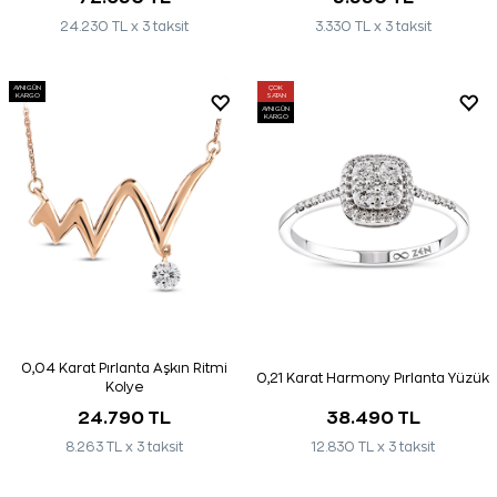
24.230 TL x 3 taksit
3.330 TL x 3 taksit
AYNI GÜN
ÇOK
KARGO
SATAN
AYNI GÜN
KARGO
0,04 Karat Pırlanta Aşkın Ritmi
0,21 Karat Harmony Pırlanta Yüzük
Kolye
24.790 TL
38.490 TL
8.263 TL x 3 taksit
12.830 TL x 3 taksit