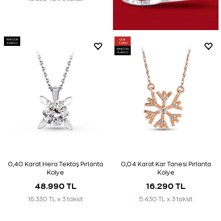
AYNI GÜN
ÇOK
KARGO
SATAN
AYNI GÜN
KARGO
0,40 Karat Hera Tektaş Pırlanta
0,04 Karat Kar Tanesi Pırlanta
Kolye
Kolye
48.990 TL
16.290 TL
16.330 TL x 3 taksit
5.430 TL x 3 taksit