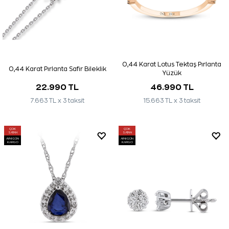
0,44 Karat Lotus Tektaş Pırlanta
0,44 Karat Pırlanta Safir Bileklik
Yüzük
22.990 TL
46.990 TL
7.663 TL x 3 taksit
15.663 TL x 3 taksit
ÇOK
ÇOK
SATAN
SATAN
AYNI GÜN
AYNI GÜN
KARGO
KARGO