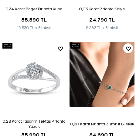
0,34 Karat Baget Pırlanta Küpe
0,03 Karat Pırlanta Kolye
55.590 TL
24.790 TL
18.530 TL x 3 taksit
8.263 TL x 3 taksit
AYNI GÜN
AYNI GÜN
KARGO
KARGO
0,28 Karat Tasarım Tektaş Pırlanta
0,80 Karat Pırlanta Zümrüt Bileklik
Yüzük
35.990 TL
84.690 TL