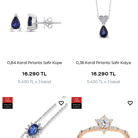
0,84 Karat Pırlanta Safir Küpe
0,38 Karat Pırlanta Safir Kolye
16.290 TL
16.290 TL
5.430 TL x 3 taksit
5.430 TL x 3 taksit
ÇOK
ÇOK
SATAN
SATAN
AYNI GÜN
AYNI GÜN
KARGO
KARGO