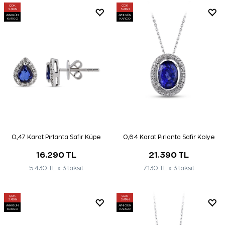
ÇOK
ÇOK
SATAN
SATAN
AYNI GÜN
AYNI GÜN
KARGO
KARGO
0,47 Karat Pırlanta Safir Küpe
0,64 Karat Pırlanta Safir Kolye
16.290 TL
21.390 TL
5.430 TL x 3 taksit
7.130 TL x 3 taksit
ÇOK
ÇOK
SATAN
SATAN
AYNI GÜN
AYNI GÜN
KARGO
KARGO