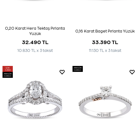
0,20 Karat Hera Tektaş Pırlanta
0,16 Karat Baget Pırlanta Yüzük
Yüzük
32.490 TL
33.390 TL
10.830 TL x 3 taksit
11.130 TL x 3 taksit
ÇOK
AYNI GÜN
SATAN
KARGO
AYNI GÜN
KARGO