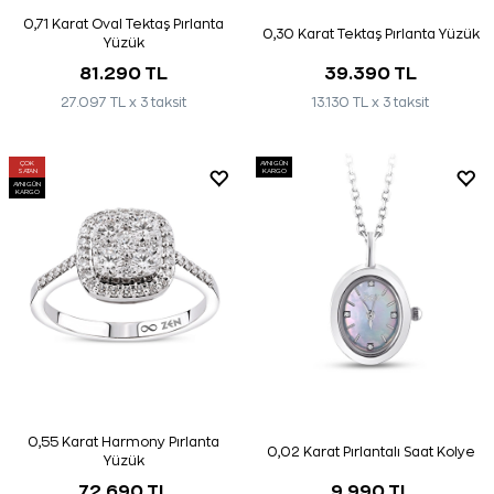
0,71 Karat Oval Tektaş Pırlanta
0,30 Karat Tektaş Pırlanta Yüzük
Yüzük
81.290 TL
39.390 TL
27.097 TL x 3 taksit
13.130 TL x 3 taksit
ÇOK
AYNI GÜN
SATAN
KARGO
AYNI GÜN
KARGO
0,55 Karat Harmony Pırlanta
0,02 Karat Pırlantalı Saat Kolye
Yüzük
72.690 TL
9.990 TL