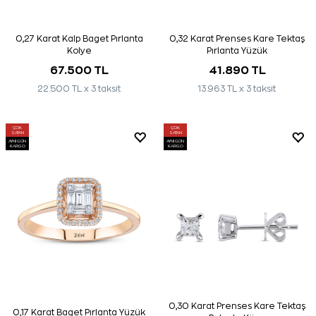
0,27 Karat Kalp Baget Pırlanta
0,32 Karat Prenses Kare Tektaş
Kolye
Pırlanta Yüzük
67.500 TL
41.890 TL
22.500 TL x 3 taksit
13.963 TL x 3 taksit
ÇOK
ÇOK
SATAN
SATAN
AYNI GÜN
AYNI GÜN
KARGO
KARGO
0,30 Karat Prenses Kare Tektaş
0,17 Karat Baget Pırlanta Yüzük