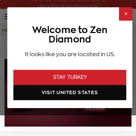
Online Özel Ücretsiz ve Sigortalı Teslimat
×
Welcome to Zen
FIRSATLAR
Aynı Gün Kargo
Çok Satanlar
Hediye Önerileri
Diamond
It looks like you are located in US.
STAY TURKEY
VISIT UNITED STATES