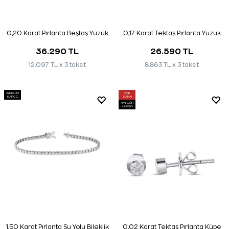
0,20 Karat Pırlanta Beştaş Yüzük
0,17 Karat Tektaş Pırlanta Yüzük
36.290 TL
26.590 TL
12.097 TL x 3 taksit
8.863 TL x 3 taksit
AYNI GÜN
ÇOK
KARGO
SATAN
AYNI GÜN
KARGO
1,50 Karat Pırlanta Su Yolu Bileklik
0,02 Karat Tektaş Pırlanta Küpe