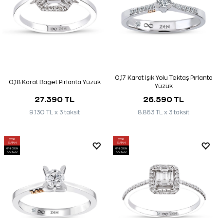
0,17 Karat Işık Yolu Tektaş Pırlanta
0,18 Karat Baget Pırlanta Yüzük
Yüzük
27.390 TL
26.590 TL
9.130 TL x 3 taksit
8.863 TL x 3 taksit
ÇOK
ÇOK
SATAN
SATAN
AYNI GÜN
AYNI GÜN
KARGO
KARGO