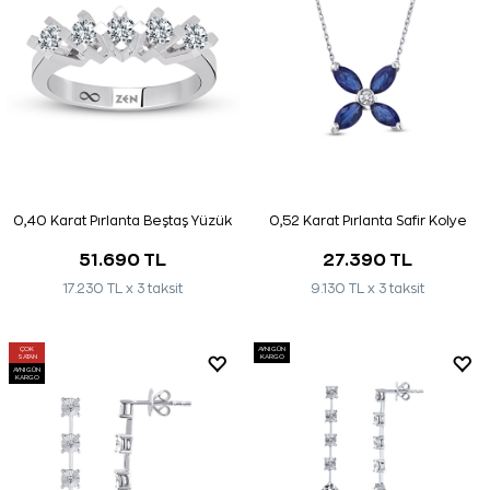
0,40 Karat Pırlanta Beştaş Yüzük
0,52 Karat Pırlanta Safir Kolye
51.690 TL
27.390 TL
17.230 TL x 3 taksit
9.130 TL x 3 taksit
ÇOK
AYNI GÜN
SATAN
KARGO
AYNI GÜN
KARGO