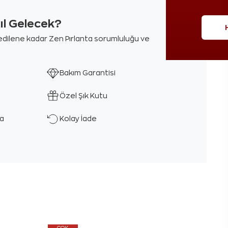
sıl Gelecek?
m edilene kadar Zen Pırlanta sorumluluğu ve
Bakım Garantisi
Özel Şık Kutu
ka
Kolay İade