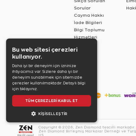
Sıkça Sorulan
Elma
Sorular
Hak
Cayma Hakkı
İade Bilgileri
Bilgi Toplumu
Hizmetleri
Bu web sitesi çerezleri
kullanıyor.
Daha iyi bir deneyim için izninize
ihtiyacımız var. Sizlere daha iyi bir
deneyim sunabilmek için sitemizde
çerezler kullanılmaktadır.
Detaylı bilgi
için tıklayınız.
TÜM ÇEREZLERI KABUL ET
KIŞISELLEŞTIR
Copyright © 2026, Zen Diamond tescilli markadır.
Zen Diamond Birleşmiş Markalar Derneği ve Turqu
US