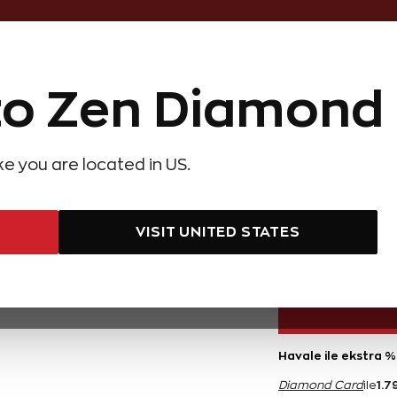
Online Özel 14 Gün Kayıpsız İade
o Zen Diamond
Hediye Önerileri
Evlilik Teklifi
Setler
Özel Ko
olyeler
Pırlanta Küpeler
Pırlanta Bileklikler
Zen Alyans
Forever
ike you are located in US.
Karat Pırlanta Su Yolu Bileklik
0,10 Kara
VISIT UNITED STATES
35.990 TL
Havale ile ekstra %
1.7
Diamond Card
ile