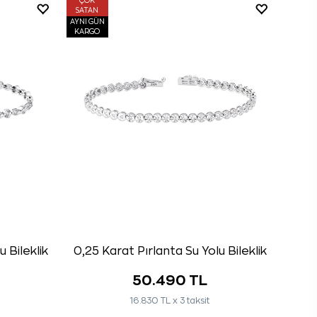
ÇOK
SATAN
AYNI GÜN
KARGO
 Bileklik
0,25 Karat Pırlanta Su Yolu Bileklik
50.490 TL
16.830 TL x 3 taksit