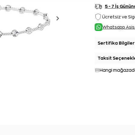
5 - 7 İş Gün
Ücretsiz ve Sig
Whatsapp Asis
Sertifika Bilgiler
Taksit Seçenekl
Hangi mağazada