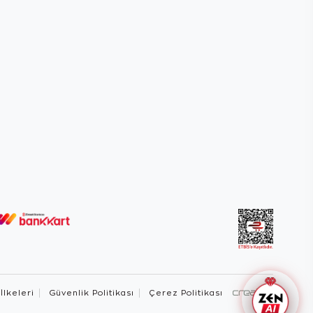
 İlkeleri
Güvenlik Politikası
Çerez Politikası