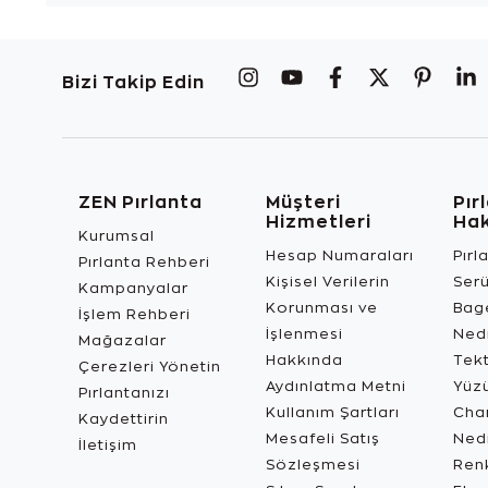
Bizi Takip Edin
ZEN Pırlanta
Müşteri
Pır
Hizmetleri
Ha
Kurumsal
Hesap Numaraları
Pırl
Pırlanta Rehberi
Kişisel Verilerin
Ser
Kampanyalar
Korunması ve
Bage
İşlem Rehberi
İşlenmesi
Ned
Mağazalar
Hakkında
Tekt
Çerezleri Yönetin
Aydınlatma Metni
Yüz
Pırlantanızı
Kullanım Şartları
Char
Kaydettirin
Mesafeli Satış
Ned
İletişim
Sözleşmesi
Renk