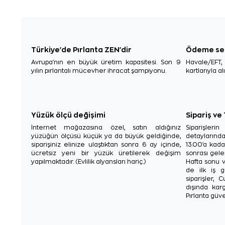
Türkiye'de Pırlanta ZEN'dir
Ödeme se
Avrupa'nın en büyük üretim kapasitesi. Son 9
Havale/EFT
yılın pırlantalı mücevher ihracat şampiyonu.
kartlarıyla al
Yüzük ölçü değişimi
Sipariş ve
İnternet mağazasına özel, satın aldığınız
Siparişler
yüzüğün ölçüsü küçük ya da büyük geldiğinde,
detaylarınd
siparişiniz elinize ulaştıktan sonra 6 ay içinde,
13.00'a kada
ücretsiz yeni bir yüzük üretilerek değişim
sonrası gelen
yapılmaktadır. (Evlilik alyansları hariç.)
Hafta sonu v
de ilk iş g
siparişler, 
dışında karg
Pırlanta güve