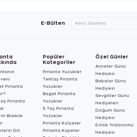
E-Bülten
lanta
Popüler
Özel Günler
kkında
Kategoriler
Anneler Günü
antanın
Pırlanta Yüzükler
Hediyesi
üveni
Tektaş Pırlanta
Babalar Günü
t Pırlanta
Yüzükler
Hediyesi
ir?
Baget Pırlanta
Sevgililer Günü
aş Pırlanta
Yüzükler
Hediyeleri
ük
5 Taş Pırlanta
Doğum Günü
m Bileklik
Yüzükler
Hediyesi
ir
Pırlanta Kolyeler
Evlilik Yıldönümü
lerin Dili
Pırlanta Küpeler
Hediyesi