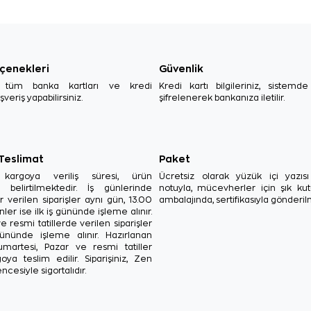
çenekleri
Güvenlik
, tüm banka kartları ve kredi
Kredi kartı bilgileriniz, sistemd
ışveriş yapabilirsiniz.
şifrelenerek bankanıza iletilir.
 Teslimat
Paket
in kargoya veriliş süresi, ürün
Ücretsiz olarak yüzük içi yazı
a belirtilmektedir. İş günlerinde
notuyla, mücevherler için şık ku
r verilen siparişler aynı gün, 13.00
ambalajında, sertifikasıyla gönderil
ler ise ilk iş gününde işleme alınır.
e resmi tatillerde verilen siparişler
ününde işleme alınır. Hazırlanan
Cumartesi, Pazar ve resmi tatiller
oya teslim edilir. Siparişiniz, Zen
ncesiyle sigortalıdır.