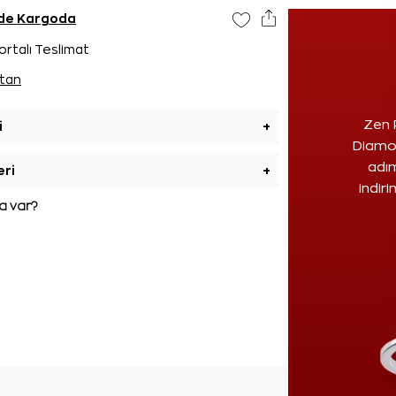
ünde Kargoda
ortalı Teslimat
tan
Zen 
i
+
Diamon
adım
eri
+
indir
 var?