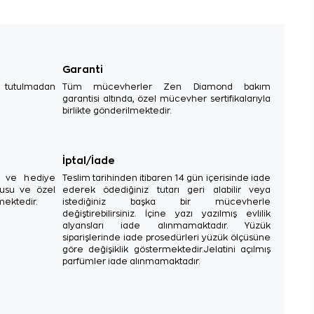
Garanti
e tutulmadan
Tüm mücevherler Zen Diamond bakım
garantisi altında, özel mücevher sertifikalarıyla
birlikte gönderilmektedir.
İptal/İade
sı ve hediye
Teslim tarihinden itibaren 14 gün içerisinde iade
tusu ve özel
ederek ödediğiniz tutarı geri alabilir veya
mektedir.
istediğiniz başka bir mücevherle
değiştirebilirsiniz. İçine yazı yazılmış evlilik
alyansları iade alınmamaktadır. Yüzük
siparişlerinde iade prosedürleri yüzük ölçüsüne
göre değişiklik göstermektedir.Jelatini açılmış
parfümler iade alınmamaktadır.