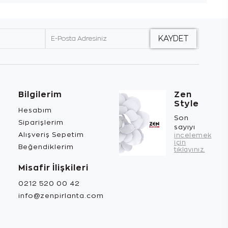
Bilgilerim
Zen
Style
Hesabım
Son
Siparişlerim
sayıyı
Alışveriş Sepetim
incelemek
için
Beğendiklerim
tıklayınız.
Misafir İlişkileri
0212 520 00 42
info@zenpirlanta.com