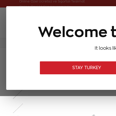
Online Özel Ücretsiz ve Sigortalı Teslimat
Welcome t
FIRSATLAR
Aynı Gün Kargo
Çok Satanlar
Baget Pırlantalar
Pırlanta Yüzükler
Pırlanta K
It looks l
ANASAYFA
Pırlanta Bileklikler
Pırlanta Su Yolu Bileklikler
0,10 
STAY TURKEY