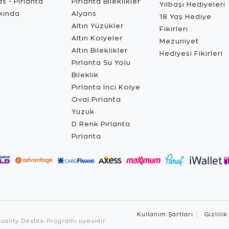
s - Pırlanta
Pırlanta Bileklikler
Yılbaşı Hediyeleri
kında
Alyans
18 Yaş Hediye
Altın Yüzükler
Fikirleri
Altın Kolyeler
Mezuniyet
Altın Bileklikler
Hediyesi Fikirleri
Pırlanta Su Yolu
Bileklik
Pırlanta İnci Kolye
Oval Pırlanta
Yüzük
D Renk Pırlanta
Pırlanta
Kullanım Şartları
Gizlilik
ality Destek Programı üyesidir.