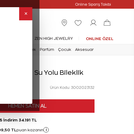
Online Özel
Online Sipariş Takibi
×
leksiyonlar
ZEN HIGH JEWELRY
ONLINE ÖZEL
mark
Saat
Erkek
Parfüm
Çocuk
Aksesuar
t Pırlanta Su Yolu Bileklik
Ürün Kodu: 3002023132
HEMEN SATIN AL
5 İndirim 34.191 TL
99,50 TL
i
puan kazanın