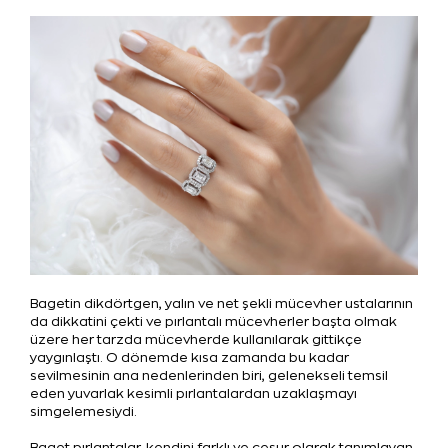
Bagetin dikdörtgen, yalın ve net şekli mücevher ustalarının
da dikkatini çekti ve pırlantalı mücevherler başta olmak
üzere her tarzda mücevherde kullanılarak gittikçe
yaygınlaştı. O dönemde kısa zamanda bu kadar
sevilmesinin ana nedenlerinden biri, gelenekseli temsil
eden yuvarlak kesimli pırlantalardan uzaklaşmayı
simgelemesiydi.
Baget pırlantalar, kendini farklı ve cesur olarak tanımlayan