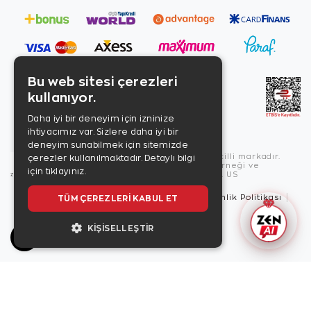
Bu web sitesi çerezleri
kullanıyor.
Daha iyi bir deneyim için izninize
ihtiyacımız var. Sizlere daha iyi bir
deneyim sunabilmek için sitemizde
Copyright © 2026, Zen Diamond tescilli markadır.
çerezler kullanılmaktadır.
Detaylı bilgi
Zen Diamond Birleşmiş Markalar Derneği ve
için tıklayınız.
Turquality Destek Programı üyesidir. US
TÜM ÇEREZLERI KABUL ET
Kullanım Şartları
Gizlilik İlkeleri
Güvenlik Politikası
Çerez Politikası
KIŞISELLEŞTIR