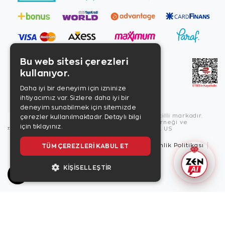
Bu web sitesi çerezleri
kullanıyor.
Daha iyi bir deneyim için izninize
ihtiyacımız var. Sizlere daha iyi bir
deneyim sunabilmek için sitemizde
Copyright © 2026, Zen Diamond tescilli markadır.
çerezler kullanılmaktadır.
Detaylı bilgi
Zen Diamond Birleşmiş Markalar Derneği ve
için tıklayınız.
Turquality Destek Programı üyesidir. US
Kullanım Şartları
Gizlilik İlkeleri
Güvenlik Politikası
TÜM ÇEREZLERI KABUL ET
Çerez Politikası
KIŞISELLEŞTIR