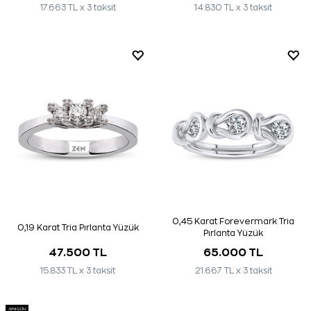
17.663 TL x 3 taksit
14.830 TL x 3 taksit
0,45 Karat Forevermark Tria
0,19 Karat Tria Pırlanta Yüzük
Pırlanta Yüzük
47.500 TL
65.000 TL
15.833 TL x 3 taksit
21.667 TL x 3 taksit
AYNI GÜN