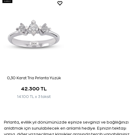
KARGO
0,30 Karat Tria Pırlanta Yüzük
42.300 TL
14.100 TL x 3 taksit
Pırlanta, evlilik yıl dönümünüzde eşinize sevginizi ve bağlılığınızı
anlatmak için sunulabilecek en anlamlı hediye. Eşinizin tektaşı
varsa, diğer vazgeçilmez klasikler arasında tercih yapabilirsiniz.