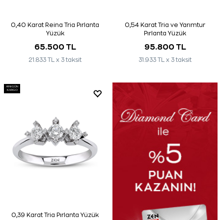
0,40 Karat Reina Tria Pırlanta
0,54 Karat Tria ve Yarımtur
Yüzük
Pırlanta Yüzük
65.500 TL
95.800 TL
21.833 TL x 3 taksit
31.933 TL x 3 taksit
AYNI GÜN
KARGO
0,39 Karat Tria Pırlanta Yüzük