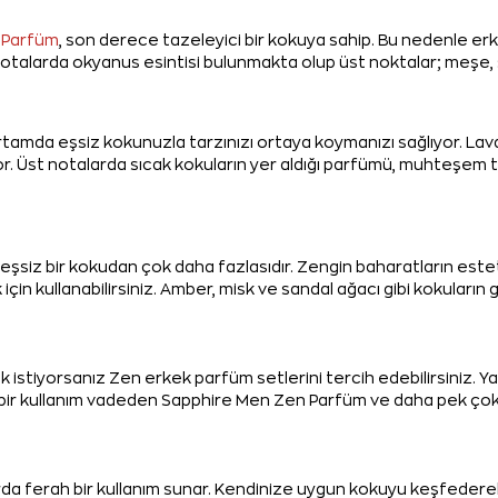
 Parfüm
, son derece tazeleyici bir kokuya sahip. Bu nedenle erk
a notalarda okyanus esintisi bulunmakta olup üst noktalar; meş
ortamda eşsiz kokunuzla tarzınızı ortaya koymanızı sağlıyor. Lavan
 Üst notalarda sıcak kokuların yer aldığı parfümü, muhteşem ta
, eşsiz bir kokudan çok daha fazlasıdır. Zengin baharatların es
k için kullanabilirsiniz. Amber, misk ve sandal ağacı gibi kokula
 istiyorsanız Zen erkek parfüm setlerini tercih edebilirsiniz. Y
kullanım vadeden Sapphire Men Zen Parfüm ve daha pek çok kok
arda ferah bir kullanım sunar. Kendinize uygun kokuyu keşfederek 