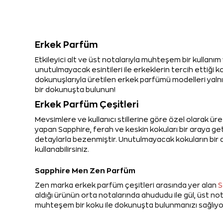
Erkek Parfüm
Etkileyici alt ve üst notalarıyla muhteşem bir kullanı
unutulmayacak esintileri ile erkeklerin tercih ettiği k
dokunuşlarıyla üretilen erkek parfümü modelleri yalnı
bir dokunuşta bulunun!
Erkek Parfüm Çeşitleri
Mevsimlere ve kullanıcı stillerine göre özel olarak üre
yapan Sapphire, ferah ve keskin kokuları bir araya g
detaylarla bezenmiştir. Unutulmayacak kokuların bir ar
kullanabilirsiniz.
Sapphire Men Zen Parfüm
Zen marka erkek parfüm çeşitleri arasında yer alan
S
aldığı ürünün orta notalarında ahududu ile gül, üst no
muhteşem bir koku ile dokunuşta bulunmanızı sağlıyo