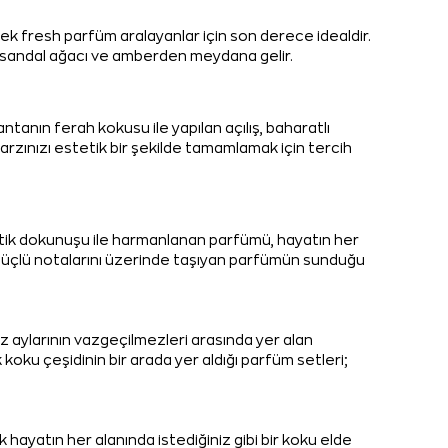
ek fresh parfüm aralayanlar için son derece idealdir.
e, sandal ağacı ve amberden meydana gelir.
tanın ferah kokusu ile yapılan açılış, baharatlı
rzınızı estetik bir şekilde tamamlamak için tercih
tetik dokunuşu ile harmanlanan parfümü, hayatın her
rın güçlü notalarını üzerinde taşıyan parfümün sunduğu
az aylarının vazgeçilmezleri arasında yer alan
u çeşidinin bir arada yer aldığı parfüm setleri;
hayatın her alanında istediğiniz gibi bir koku elde