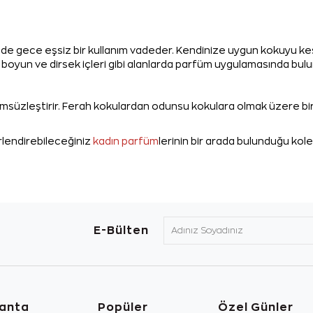
de gece eşsiz bir kullanım vadeder. Kendinize uygun kokuyu keşf
k, boyun ve dirsek içleri gibi alanlarda parfüm uygulamasında bulu
lümsüzleştirir. Ferah kokulardan odunsu kokulara olmak üzere bi
rlendirebileceğiniz
kadın parfüm
lerinin bir arada bulunduğu kol
E-Bülten
lanta
Popüler
Özel Günler