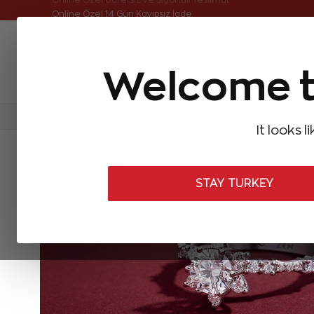
Online Özel Ücretsiz ve Sigortalı Teslimat
Welcome t
FIRSATLAR
Aynı Gün Kargo
Çok Satanlar
Baget Pırlantalar
Pırlanta Yüzükler
Pırlanta K
It looks l
STAY TURKEY