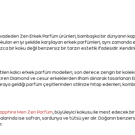
m vadeden Zen Erkek Parfüm ürünleri, bambaşka bir dünyanın kapıla
okuları en iyi şekilde karşılayan erkek parfümleri, aynı zamanda 
zca bir koku değil benzersiz bir tarzın estetik ifadesidir. Kend
tilen kalıcı erkek parfüm modelleri, son derece zengin bir koleks
etiren Diamond ve cesur erkeklerden ilham alınarak tasarlanan
aya geldiği parfüm çeşitlerinden stilinize hitap edenleri, kombin
apphire Men Zen Parfüm
, büyüleyici kokusu ile mest edecek bir
talarında ise safran, sardunya ve tütsü yer alır. Doğanın benzers
r.