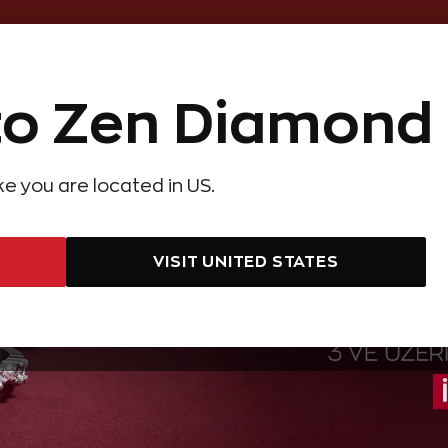
Online Özel 14 Gün Kayıpsız İade
o Zen Diamond
Hediye Önerileri
Evlilik Teklifi
Setler
Özel Ko
olyeler
Pırlanta Küpeler
Pırlanta Bileklikler
Zen Alyans
Forever
ike you are located in US.
VISIT UNITED STATES