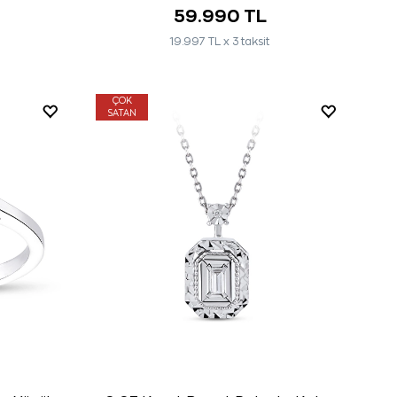
59.990 TL
19.997 TL x 3 taksit
ÇOK
SATAN