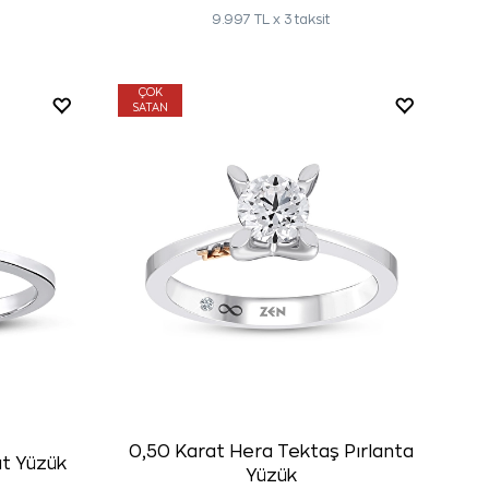
9.997 TL x 3 taksit
ÇOK
SATAN
0,50 Karat Hera Tektaş Pırlanta
ut Yüzük
Yüzük