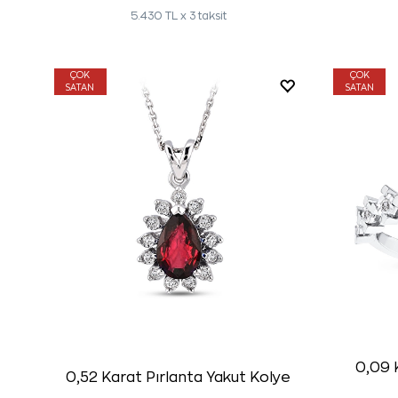
5.430 TL x 3 taksit
ÇOK
ÇOK
SATAN
SATAN
0,09 
0,52 Karat Pırlanta Yakut Kolye