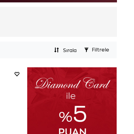
Filtrele
Sırala