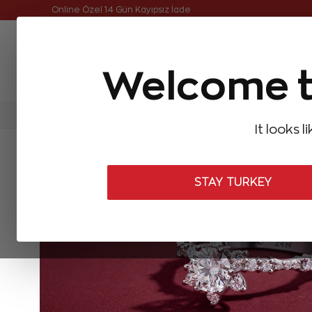
Online Özel Ücretsiz ve Sigortalı Teslimat
Welcome t
FIRSATLAR
Aynı Gün Kargo
Çok Satanlar
Baget Pırlantalar
Pırlanta Yüzükler
Pırlanta K
It looks l
STAY TURKEY