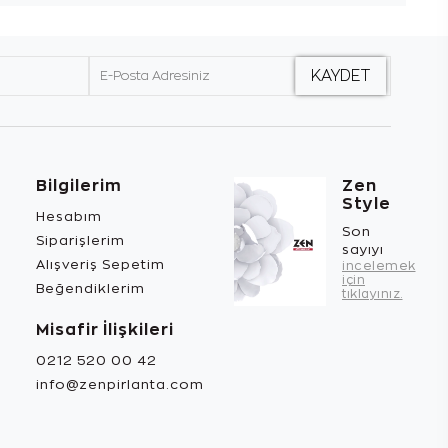
Bilgilerim
Zen
Style
Hesabım
Son
Siparişlerim
sayıyı
Alışveriş Sepetim
incelemek
için
Beğendiklerim
tıklayınız.
Misafir İlişkileri
0212 520 00 42
info@zenpirlanta.com