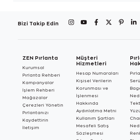
Bizi Takip Edin
ZEN Pırlanta
Müşteri
Pır
Hizmetleri
Ha
Kurumsal
Hesap Numaraları
Pırl
Pırlanta Rehberi
Kişisel Verilerin
Ser
Kampanyalar
Korunması ve
Bage
İşlem Rehberi
İşlenmesi
Ned
Mağazalar
Hakkında
Tekt
Çerezleri Yönetin
Aydınlatma Metni
Yüz
Pırlantanızı
Kullanım Şartları
Char
Kaydettirin
Mesafeli Satış
Ned
İletişim
Sözleşmesi
Renk