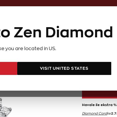
Online Özel 14 Gün Kayıpsız İade
o Zen Diamond
Hediye Önerileri
Evlilik Teklifi
Setler
Özel Ko
olyeler
Pırlanta Küpeler
Pırlanta Bileklikler
Zen Alyans
Forever
ike you are located in US.
rat Lotus Tektaş Pırlanta Yüzük
ÇOK
0,67 Karat
SATAN
VISIT UNITED STATES
54.990 TL
Havale ile ekstra %
2.7
Diamond Card
ile