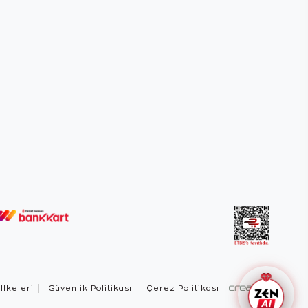
 İlkeleri
Güvenlik Politikası
Çerez Politikası