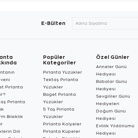
E-Bülten
lanta
Popüler
Özel Günler
kkında
Kategoriler
Anneler Günü
antanın
Pırlanta Yüzükler
Hediyesi
üveni
Tektaş Pırlanta
Babalar Günü
t Pırlanta
Yüzükler
Hediyesi
ir?
Baget Pırlanta
Sevgililer Günü
aş Pırlanta
Yüzükler
Hediyeleri
ük
5 Taş Pırlanta
Doğum Günü
m Bileklik
Yüzükler
Hediyesi
ir
Pırlanta Kolyeler
Evlilik Yıldönümü
lerin Dili
Pırlanta Küpeler
Hediyesi