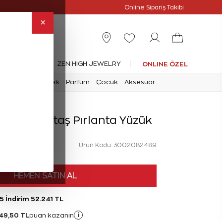
Online Özel
Online Sipariş Takibi
×
leksiyonlar
ZEN HIGH JEWELRY
ONLINE ÖZEL
mark
Saat
Erkek
Parfüm
Çocuk
Aksesuar
 Lotus Tektaş Pırlanta Yüzük
Ürün Kodu: 3002082489
HEMEN SATIN AL
5 İndirim 52.241 TL
49,50 TL
i
puan kazanın