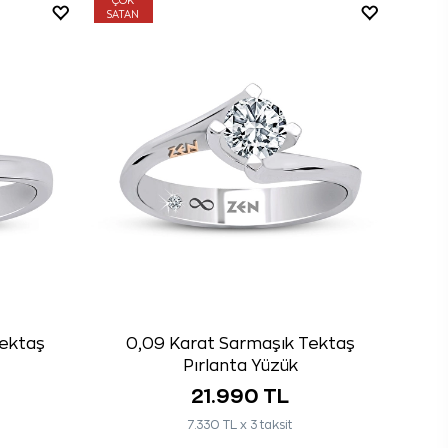
ÇOK
SATAN
Tektaş
0,09 Karat Sarmaşık Tektaş
Pırlanta Yüzük
21.990 TL
7.330 TL x 3 taksit