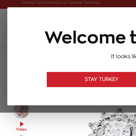
Online Özel Ücretsiz ve Sigortalı Teslimat
Welcome t
FIRSATLAR
Aynı Gün Kargo
Çok Satanlar
Baget Pırlantalar
Pırlanta Yüzükler
Pırlanta K
It looks l
ANASAYFA
Pırlanta Yüzükler
Tektaş Pırlanta Yüzükler
0,67 Ka
STAY TURKEY