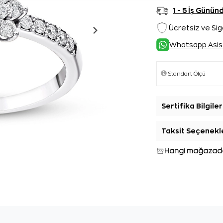
1 - 5 İş Günü
Ücretsiz ve Sig
Whatsapp Asis
Sertifika Bilgiler
Taksit Seçenekl
Hangi mağazada