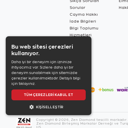
Sıkça Sorulan
Elma
Sorular
Hak
Cayma Hakkı
İade Bilgileri
Bilgi Toplumu
Hizmetleri
Bu web sitesi çerezleri
kullanıyor.
Daha iyi bir deneyim için izninize
ihtiyacımız var. Sizlere daha iyi bir
deneyim sunabilmek için sitemizde
çerezler kullanılmaktadır.
Detaylı bilgi
için tıklayınız.
TÜM ÇEREZLERI KABUL ET
KIŞISELLEŞTIR
Copyright © 2026, Zen Diamond tescilli markadır.
Zen Diamond Birleşmiş Markalar Derneği ve Turqu
US