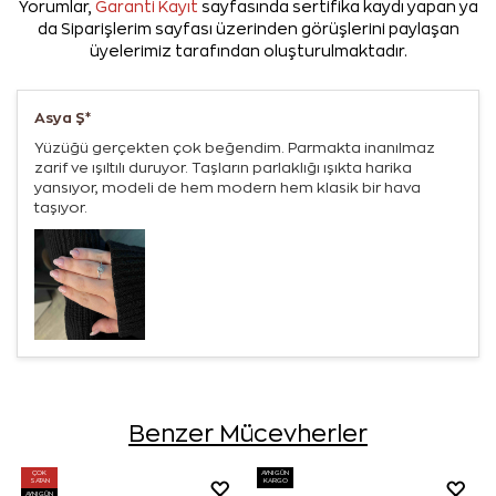
Yorumlar,
Garanti Kayıt
sayfasında sertifika kaydı yapan ya
da Siparişlerim sayfası üzerinden görüşlerini paylaşan
üyelerimiz tarafından oluşturulmaktadır.
Asya Ş*
Yüzüğü gerçekten çok beğendim. Parmakta inanılmaz
zarif ve ışıltılı duruyor. Taşların parlaklığı ışıkta harika
yansıyor, modeli de hem modern hem klasik bir hava
taşıyor.
Benzer Mücevherler
ÇOK
AYNI GÜN
SATAN
KARGO
AYNI GÜN