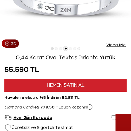
Video İzle
0,44 Karat Oval Tektaş Pırlanta Yüzük
55.590 TL
HEMEN SATIN AL
Havale ile ekstra %5 İndirim 52.811 TL
2.779,50 TL
i
Diamond Card
ile
puan kazanın
Aynı Gün Kargoda
Ücretsiz ve Sigortalı Teslimat