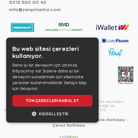
0212 520 00 42
info@zenpirlanta.com
Bu web sitesi çerezleri
kullanıyor.
Daha iyi bir deneyim için izninize
ihtiyacımız var. Sizlere daha iyi bir
deneyim sunabilmek için sitemizde
çerezler kullanılmaktadır.
Detaylı bilgi
için tıklayınız.
TÜM ÇEREZLERI KABUL ET
Copyright © 2026, Zen Diamond tescilli markadır.
Zen Diamond Birleşmiş Markalar Derneği ve
Turquality Destek Programı üyesidir. US
KIŞISELLEŞTIR
Kullanım Şartları
Gizlilik İlkeleri
Güvenlik Politikası
Çerez Politikası