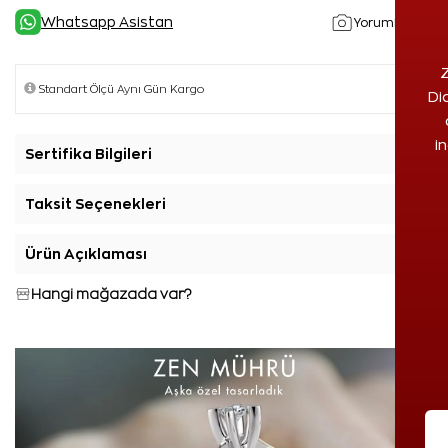
Whatsapp Asistan
Yorumlar(1)
Z
Di
i
Sertifika Bilgileri
+
Taksit Seçenekleri
+
Ürün Açıklaması
+
Hangi mağazada var?