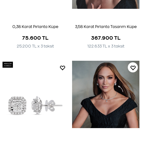
0,38 Karat Pırlanta Küpe
3,58 Karat Pırlanta Tasarım Küpe
75.600 TL
367.900 TL
25.200 TL x 3 taksit
122.633 TL x 3 taksit
AYNI GÜN
KARGO