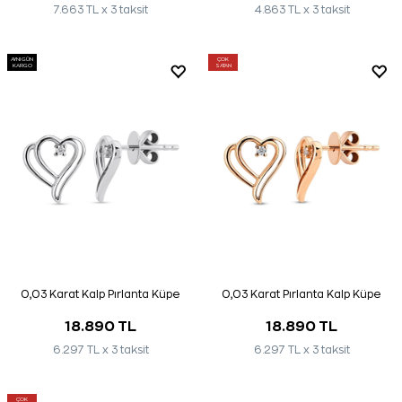
7.663 TL x 3 taksit
4.863 TL x 3 taksit
AYNI GÜN
ÇOK
KARGO
SATAN
0,03 Karat Kalp Pırlanta Küpe
0,03 Karat Pırlanta Kalp Küpe
18.890 TL
18.890 TL
6.297 TL x 3 taksit
6.297 TL x 3 taksit
ÇOK