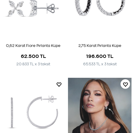
0,62 Karat Fiore Pırlanta Küpe
2,75 Karat Pırlanta Küpe
62.500 TL
196.600 TL
20.833 TL x 3 taksit
65.533 TL x 3 taksit