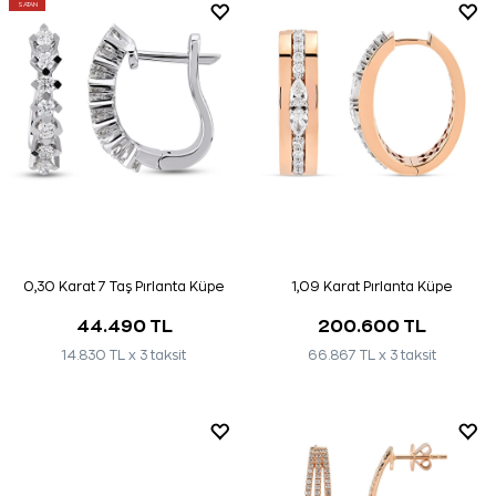
SATAN
0,30 Karat 7 Taş Pırlanta Küpe
1,09 Karat Pırlanta Küpe
44.490 TL
200.600 TL
14.830 TL x 3 taksit
66.867 TL x 3 taksit