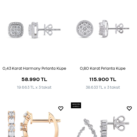
0,43 Karat Harmony Pırlanta Küpe
0,80 Karat Pırlanta Küpe
58.990 TL
115.900 TL
19.663 TL x 3 taksit
38.633 TL x 3 taksit
AYNI GÜN
KARGO