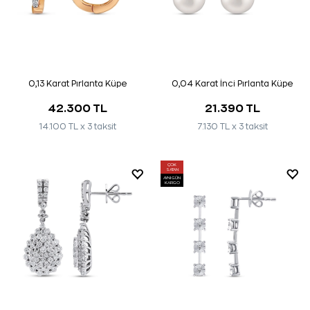
0,13 Karat Pırlanta Küpe
0,04 Karat İnci Pırlanta Küpe
42.300 TL
21.390 TL
14.100 TL x 3 taksit
7.130 TL x 3 taksit
ÇOK
SATAN
AYNI GÜN
KARGO