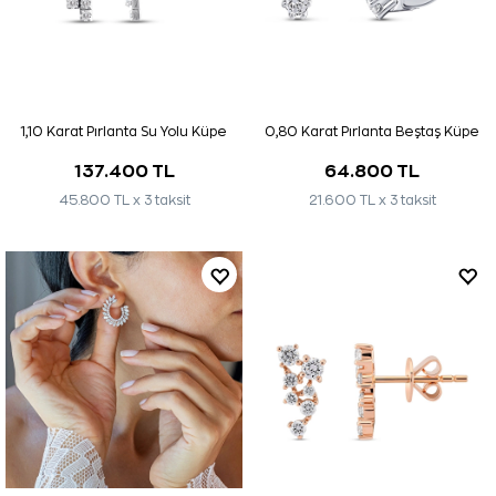
1,10 Karat Pırlanta Su Yolu Küpe
0,80 Karat Pırlanta Beştaş Küpe
137.400 TL
64.800 TL
45.800 TL x 3 taksit
21.600 TL x 3 taksit