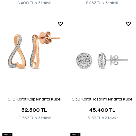
8.400 TL x 3 taksit
8.263 TL x 3 taksit
0,10 Karat Kalp Pırlanta Küpe
0,30 Karat Tasarım Pırlanta Küpe
32.300 TL
45.400 TL
10.767 TL x 3 taksit
15.133 TL x 3 taksit
AYNI GÜN
AYNI GÜN