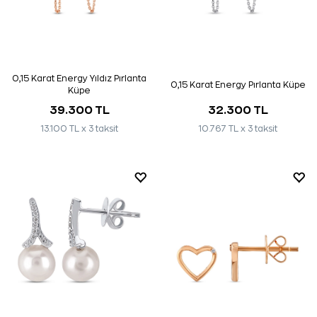
0,15 Karat Energy Yıldız Pırlanta
0,15 Karat Energy Pırlanta Küpe
Küpe
39.300 TL
32.300 TL
13.100 TL x 3 taksit
10.767 TL x 3 taksit