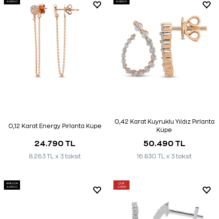
KARGO
KARGO
0,42 Karat Kuyruklu Yıldız Pırlanta
0,12 Karat Energy Pırlanta Küpe
Küpe
24.790 TL
50.490 TL
8.263 TL x 3 taksit
16.830 TL x 3 taksit
AYNI GÜN
ÇOK
KARGO
SATAN