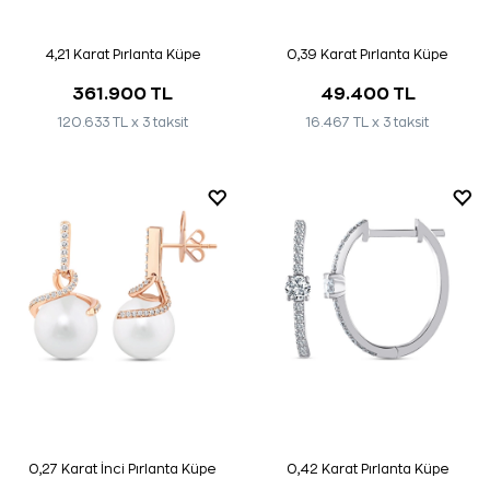
4,21 Karat Pırlanta Küpe
0,39 Karat Pırlanta Küpe
361.900 TL
49.400 TL
120.633 TL x 3 taksit
16.467 TL x 3 taksit
0,27 Karat İnci Pırlanta Küpe
0,42 Karat Pırlanta Küpe