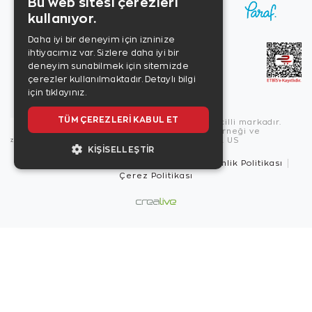
Bu web sitesi çerezleri
kullanıyor.
Daha iyi bir deneyim için izninize
ihtiyacımız var. Sizlere daha iyi bir
deneyim sunabilmek için sitemizde
çerezler kullanılmaktadır.
Detaylı bilgi
için tıklayınız.
TÜM ÇEREZLERI KABUL ET
Copyright © 2026, Zen Diamond tescilli markadır.
Zen Diamond Birleşmiş Markalar Derneği ve
Turquality Destek Programı üyesidir. US
KIŞISELLEŞTIR
Kullanım Şartları
Gizlilik İlkeleri
Güvenlik Politikası
Çerez Politikası