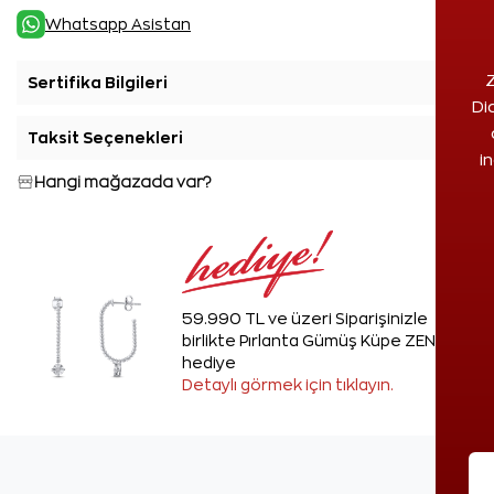
Whatsapp Asistan
Z
Sertifika Bilgileri
+
Di
Taksit Seçenekleri
+
i
Hangi mağazada var?
59.990 TL ve üzeri Siparişinizle
birlikte Pırlanta Gümüş Küpe ZEN'den
hediye
Detaylı görmek için tıklayın.