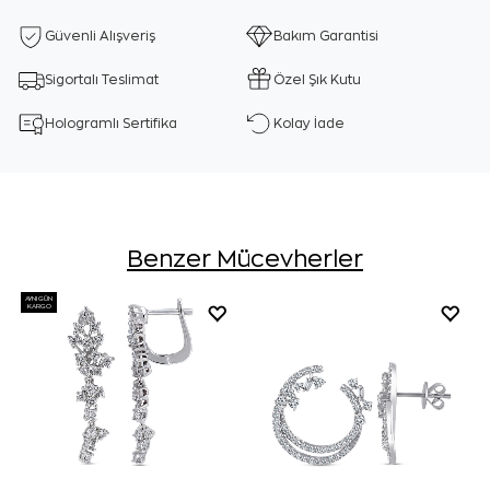
Güvenli Alışveriş
Bakım Garantisi
Sigortalı Teslimat
Özel Şık Kutu
Hologramlı Sertifika
Kolay İade
Benzer Mücevherler
AYNI GÜN
KARGO