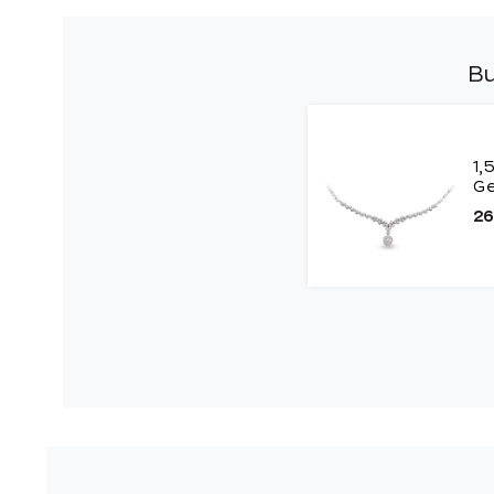
Bu
1,
Ge
26