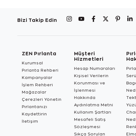
Bizi Takip Edin
ZEN Pırlanta
Müşteri
Pır
Hizmetleri
Ha
Kurumsal
Hesap Numaraları
Pırl
Pırlanta Rehberi
Kişisel Verilerin
Ser
Kampanyalar
Korunması ve
Bage
İşlem Rehberi
İşlenmesi
Ned
Mağazalar
Hakkında
Tekt
Çerezleri Yönetin
Aydınlatma Metni
Yüz
Pırlantanızı
Kullanım Şartları
Char
Kaydettirin
Mesafeli Satış
Ned
İletişim
Sözleşmesi
Renk
Sıkça Sorulan
Elma