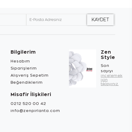
Bilgilerim
Zen
Style
Hesabım
Son
Siparişlerim
sayıyı
Alışveriş Sepetim
incelemek
için
Beğendiklerim
tıklayınız.
Misafir İlişkileri
0212 520 00 42
info@zenpirlanta.com