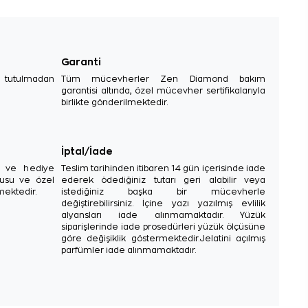
Garanti
e tutulmadan
Tüm mücevherler Zen Diamond bakım
garantisi altında, özel mücevher sertifikalarıyla
birlikte gönderilmektedir.
İptal/İade
sı ve hediye
Teslim tarihinden itibaren 14 gün içerisinde iade
tusu ve özel
ederek ödediğiniz tutarı geri alabilir veya
mektedir.
istediğiniz başka bir mücevherle
değiştirebilirsiniz. İçine yazı yazılmış evlilik
alyansları iade alınmamaktadır. Yüzük
siparişlerinde iade prosedürleri yüzük ölçüsüne
göre değişiklik göstermektedir.Jelatini açılmış
parfümler iade alınmamaktadır.