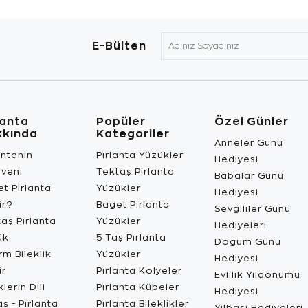
E-Bülten
lanta
Popüler
Özel Günler
kkında
Kategoriler
Anneler Günü
antanın
Pırlanta Yüzükler
Hediyesi
üveni
Tektaş Pırlanta
Babalar Günü
t Pırlanta
Yüzükler
Hediyesi
ir?
Baget Pırlanta
Sevgililer Günü
aş Pırlanta
Yüzükler
Hediyeleri
ük
5 Taş Pırlanta
Doğum Günü
m Bileklik
Yüzükler
Hediyesi
ir
Pırlanta Kolyeler
Evlilik Yıldönümü
lerin Dili
Pırlanta Küpeler
Hediyesi
s - Pırlanta
Pırlanta Bileklikler
Yılbaşı Hediyeleri