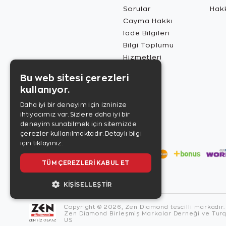
Sorular
Hak
Cayma Hakkı
İade Bilgileri
Bilgi Toplumu
Hizmetleri
Bu web sitesi çerezleri
kullanıyor.
Daha iyi bir deneyim için izninize
ihtiyacımız var. Sizlere daha iyi bir
deneyim sunabilmek için sitemizde
çerezler kullanılmaktadır.
Detaylı bilgi
için tıklayınız.
TÜM ÇEREZLERI KABUL ET
KIŞISELLEŞTIR
Copyright © 2026, Zen Diamond tescilli markadır.
Zen Diamond Birleşmiş Markalar Derneği ve Turqu
US