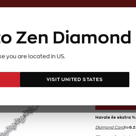
Online Özel 14 Gün Kayıpsız İade
o Zen Diamond
Hediye Önerileri
Evlilik Teklifi
Setler
Özel Ko
olyeler
Pırlanta Küpeler
Pırlanta Bileklikler
Zen Alyans
Forever
ike you are located in US.
 Karat Pırlanta Bileklik
0,85 
VISIT UNITED STATES
124.400 TL
Havale ile ekstra %
6.2
Diamond Card
ile