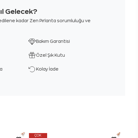
sıl Gelecek?
m edilene kadar Zen Pırlanta sorumluluğu ve
Bakım Garantisi
Özel Şık Kutu
ka
Kolay İade
ÇOK