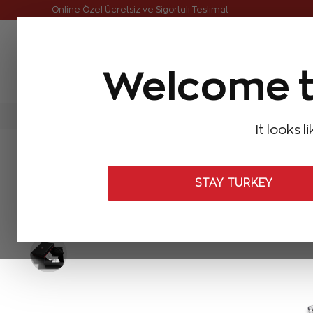
Online Özel Ücretsiz ve Sigortalı Teslimat
Welcome t
FIRSATLAR
Aynı Gün Kargo
Çok Satanlar
Baget Pırlantalar
Pırlanta Yüzükler
Pırlanta K
It looks l
ANASAYFA
Pırlanta Bileklikler
Tasarım Pırlanta Bileklikler
0,85
STAY TURKEY