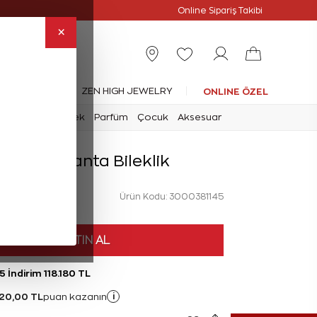
Online Özel
Online Sipariş Takibi
×
leksiyonlar
ZEN HIGH JEWELRY
ONLINE ÖZEL
mark
Saat
Erkek
Parfüm
Çocuk
Aksesuar
Karat Pırlanta Bileklik
Ürün Kodu: 3000381145
HEMEN SATIN AL
5 İndirim 118.180 TL
20,00 TL
i
puan kazanın