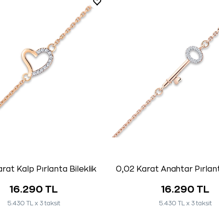
rat Kalp Pırlanta Bileklik
0,02 Karat Anahtar Pırlant
16.290 TL
16.290 TL
5.430 TL x 3 taksit
5.430 TL x 3 taksit