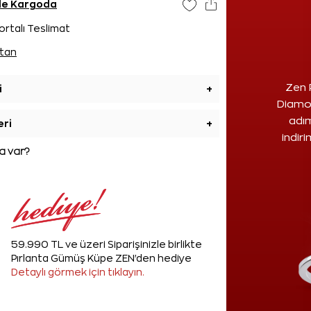
nde Kargoda
ortalı Teslimat
tan
Zen 
i
+
Diamon
adım
eri
+
indir
 var?
59.990 TL ve üzeri Siparişinizle birlikte
Pırlanta Gümüş Küpe ZEN'den hediye
Detaylı görmek için tıklayın.