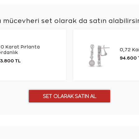
 mücevheri set olarak da
satın alabilirsi
50 Karat Pırlanta
0,72 Ka
rdanlık
94.600 
3.800 TL