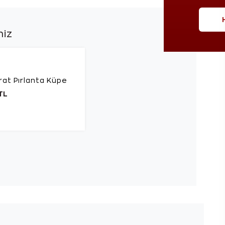
niz
rat Pırlanta Küpe
TL