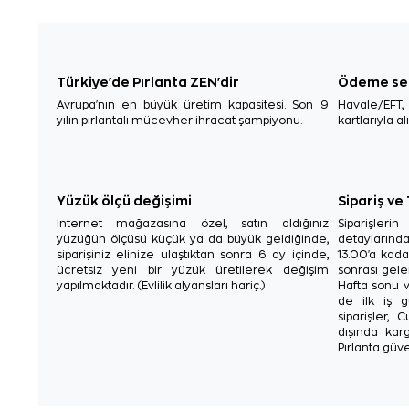
Türkiye'de Pırlanta ZEN'dir
Ödeme se
Avrupa'nın en büyük üretim kapasitesi. Son 9
Havale/EFT
yılın pırlantalı mücevher ihracat şampiyonu.
kartlarıyla al
Yüzük ölçü değişimi
Sipariş ve
İnternet mağazasına özel, satın aldığınız
Siparişler
yüzüğün ölçüsü küçük ya da büyük geldiğinde,
detaylarınd
siparişiniz elinize ulaştıktan sonra 6 ay içinde,
13.00'a kada
ücretsiz yeni bir yüzük üretilerek değişim
sonrası gelen
yapılmaktadır. (Evlilik alyansları hariç.)
Hafta sonu v
de ilk iş g
siparişler, 
dışında karg
Pırlanta güve