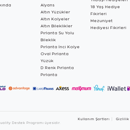
kında
Alyans
18 Yaş Hediye
Altın Yüzükler
Fikirleri
Altın Kolyeler
Mezuniyet
Altın Bileklikler
Hediyesi Fikirleri
Pırlanta Su Yolu
Bileklik
Pırlanta İnci Kolye
Oval Pırlanta
Yüzük
D Renk Pırlanta
Pırlanta
Kullanım Şartları
Gizlilik
ality Destek Programı üyesidir.