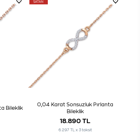
SATAN
0,04 Karat Sonsuzluk Pırlanta
a Bileklik
Bileklik
18.890 TL
6.297 TL x 3 taksit