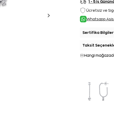
1 - 5 İş Günü
Ücretsiz ve Sig
Whatsapp Asis
Sertifika Bilgiler
Taksit Seçenekl
Hangi mağazada