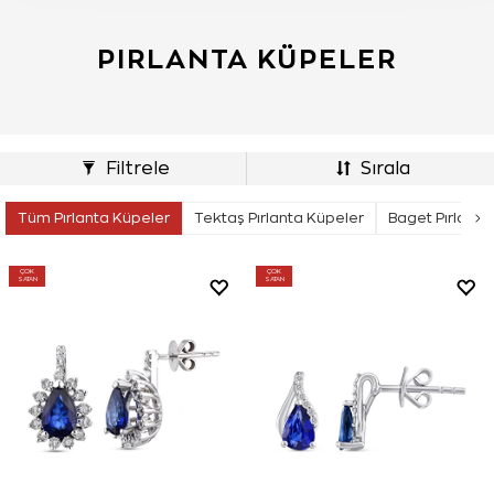
PIRLANTA KÜPELER
Filtrele
Sırala
Tüm Pırlanta Küpeler
Tektaş Pırlanta Küpeler
Baget Pırlanta
ÇOK
ÇOK
SATAN
SATAN