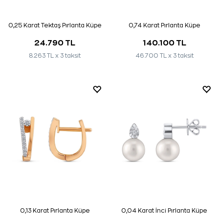
0,25 Karat Tektaş Pırlanta Küpe
0,74 Karat Pırlanta Küpe
24.790 TL
140.100 TL
8.263 TL x 3 taksit
46.700 TL x 3 taksit
0,13 Karat Pırlanta Küpe
0,04 Karat İnci Pırlanta Küpe