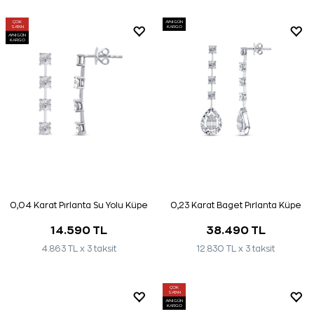
ÇOK
AYNI GÜN
SATAN
KARGO
AYNI GÜN
KARGO
0,04 Karat Pırlanta Su Yolu Küpe
0,23 Karat Baget Pırlanta Küpe
14.590 TL
38.490 TL
4.863 TL x 3 taksit
12.830 TL x 3 taksit
ÇOK
SATAN
AYNI GÜN
KARGO