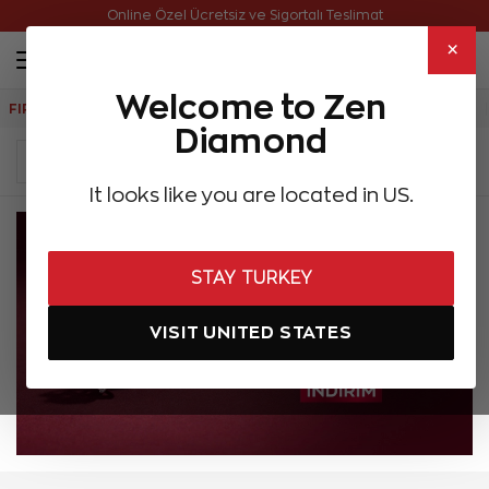
Online Özel Ücretsiz ve Sigortalı Teslimat
×
Welcome to Zen
FIRSATLAR
Aynı Gün Kargo
Çok Satanlar
Hediye Önerileri
Diamond
It looks like you are located in US.
STAY TURKEY
VISIT UNITED STATES