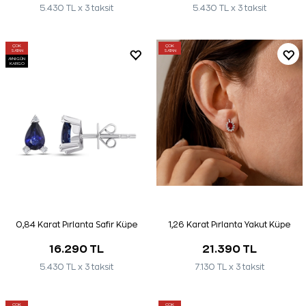
5.430 TL x 3 taksit
5.430 TL x 3 taksit
ÇOK
ÇOK
SATAN
SATAN
AYNI GÜN
KARGO
0,84 Karat Pırlanta Safir Küpe
1,26 Karat Pırlanta Yakut Küpe
16.290 TL
21.390 TL
5.430 TL x 3 taksit
7.130 TL x 3 taksit
ÇOK
ÇOK