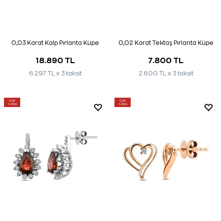
0,03 Karat Kalp Pırlanta Küpe
0,02 Karat Tektaş Pırlanta Küpe
18.890 TL
7.800 TL
6.297 TL x 3 taksit
2.600 TL x 3 taksit
ÇOK
ÇOK
SATAN
SATAN