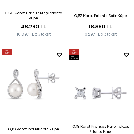
0,50 Karat Tiara Tektaş Pırlanta
0,57 Karat Pırlanta Safir Küpe
Küpe
48.290 TL
18.890 TL
16.097 TL x 3 taksit
6.297 TL x 3 taksit
ÇOK
ÇOK
SATAN
SATAN
AYNI GÜN
KARGO
0,18 Karat Prenses Kare Tektaş
0,10 Karat İnci Pırlanta Küpe
Pırlanta Küpe