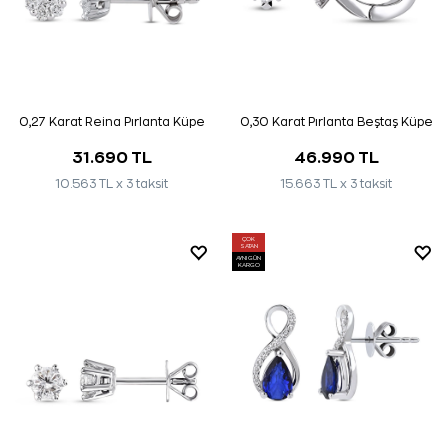
0,27 Karat Reina Pırlanta Küpe
0,30 Karat Pırlanta Beştaş Küpe
31.690 TL
46.990 TL
10.563 TL x 3 taksit
15.663 TL x 3 taksit
ÇOK
SATAN
AYNI GÜN
KARGO