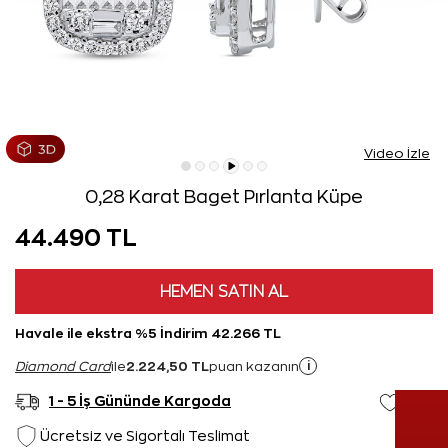
Video İzle
0,28 Karat Baget Pırlanta Küpe
44.490 TL
HEMEN SATIN AL
Havale ile ekstra %5 İndirim 42.266 TL
2.224,50 TL
i
Diamond Card
ile
puan kazanın
1 - 5 İş Gününde Kargoda
Ücretsiz ve Sigortalı Teslimat