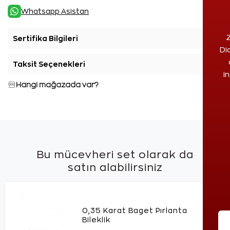
Whatsapp Asistan
Z
Sertifika Bilgileri
+
Di
Taksit Seçenekleri
+
i
Hangi mağazada var?
Bu mücevheri set olarak da
satın alabilirsiniz
0,35 Karat Baget Pırlanta
Bileklik