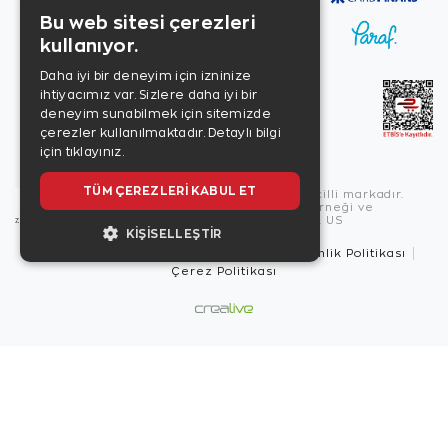
Bu web sitesi çerezleri
kullanıyor.
Daha iyi bir deneyim için izninize
ihtiyacımız var. Sizlere daha iyi bir
deneyim sunabilmek için sitemizde
çerezler kullanılmaktadır.
Detaylı bilgi
için tıklayınız.
TÜM ÇEREZLERI KABUL ET
Copyright © 2026, Zen Diamond tescilli markadır.
Zen Diamond Birleşmiş Markalar Derneği ve
Turquality Destek Programı üyesidir. US
KIŞISELLEŞTIR
Kullanım Şartları
Gizlilik İlkeleri
Güvenlik Politikası
Çerez Politikası