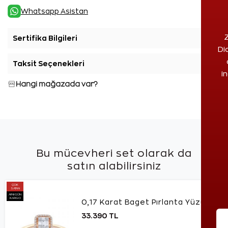
Whatsapp Asistan
Z
Sertifika Bilgileri
+
Di
Taksit Seçenekleri
+
i
Hangi mağazada var?
Bu mücevheri set olarak da
satın alabilirsiniz
ÇOK
SATAN
AYNI GÜN
KARGO
0,17 Karat Baget Pırlanta Yüzük
33.390 TL