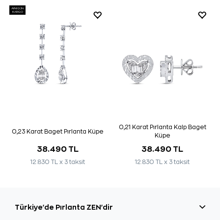
AYNI GÜN
KARGO
0,21 Karat Pırlanta Kalp Baget
0,23 Karat Baget Pırlanta Küpe
Küpe
38.490 TL
38.490 TL
12.830 TL x 3 taksit
12.830 TL x 3 taksit
Türkiye'de Pırlanta ZEN'dir