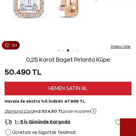
Video İzle
0,25 Karat Baget Pırlanta Küpe
50.490 TL
HEMEN SATIN AL
Havale ile ekstra %5 İndirim 47.966 TL
2.524,50 TL
i
Diamond Card
ile
puan kazanın
1 - 5 İş Gününde Kargoda
Ücretsiz ve Sigortalı Teslimat