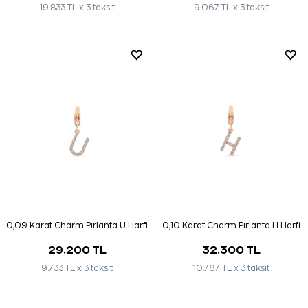
19.833 TL x 3 taksit
9.067 TL x 3 taksit
0,09 Karat Charm Pırlanta U Harfi
0,10 Karat Charm Pırlanta H Harfi
29.200 TL
32.300 TL
9.733 TL x 3 taksit
10.767 TL x 3 taksit