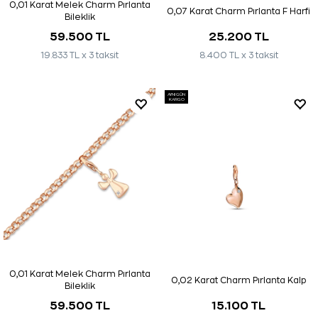
0,01 Karat Melek Charm Pırlanta
0,07 Karat Charm Pırlanta F Harfi
Bileklik
59.500 TL
25.200 TL
19.833 TL x 3 taksit
8.400 TL x 3 taksit
AYNI GÜN
KARGO
0,01 Karat Melek Charm Pırlanta
0,02 Karat Charm Pırlanta Kalp
Bileklik
59.500 TL
15.100 TL