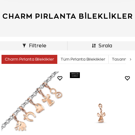
CHARM PIRLANTA BILEKLIKLER
Filtrele
Sırala
Charm Pırlanta Bileklikler
Tüm Pırlanta Bileklikler
Tasarım Pırl
AYNI GÜN
KARGO