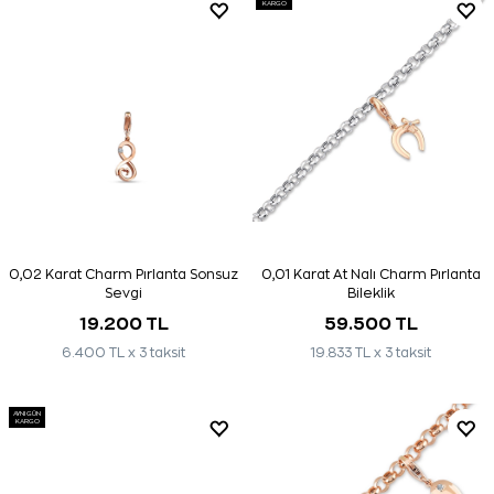
KARGO
0,02 Karat Charm Pırlanta Sonsuz
0,01 Karat At Nalı Charm Pırlanta
Sevgi
Bileklik
19.200 TL
59.500 TL
6.400 TL x 3 taksit
19.833 TL x 3 taksit
AYNI GÜN
KARGO