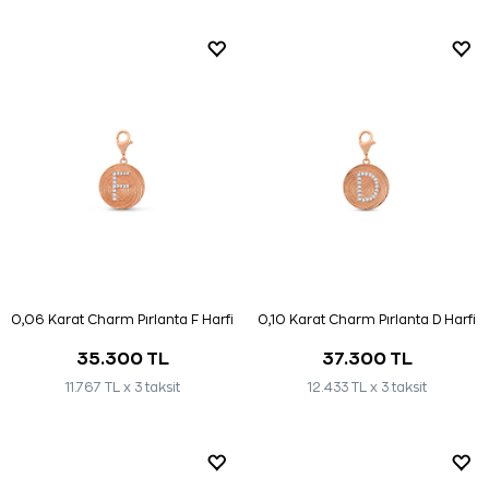
0,06 Karat Charm Pırlanta F Harfi
0,10 Karat Charm Pırlanta D Harfi
35.300 TL
37.300 TL
11.767 TL x 3 taksit
12.433 TL x 3 taksit