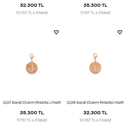
32.300 TL
35.300 TL
10.767 TL x 3 taksit
11.767 TL x 3 taksit
0,07 Karat Charm Pırlanta J Harfi
0,06 Karat Charm Pırlanta İ Harfi
35.300 TL
32.300 TL
11.767 TL x 3 taksit
10.767 TL x 3 taksit