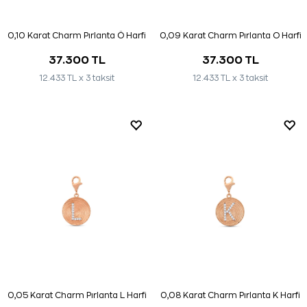
0,10 Karat Charm Pırlanta Ö Harfi
0,09 Karat Charm Pırlanta O Harfi
37.300 TL
37.300 TL
12.433 TL x 3 taksit
12.433 TL x 3 taksit
0,05 Karat Charm Pırlanta L Harfi
0,08 Karat Charm Pırlanta K Harfi