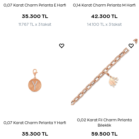
0,07 Karat Charm Pırlanta E Harfi
0,14 Karat Charm Pırlanta M Harfi
35.300 TL
42.300 TL
11.767 TL x 3 taksit
14.100 TL x 3 taksit
0,02 Karat Fil Charm Pırlanta
0,07 Karat Charm Pırlanta Y Harfi
Bileklik
35.300 TL
59.500 TL